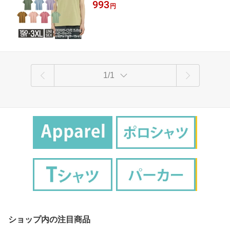
人 子供 子ども 半そでtシャツ トップス 春夏
993
ース ユニセックス｜半袖 無地 クルーネ
円
秋 スポーツ トレーニング 部活 体操服 体育
ック 綿｜茶色 ブラウン ピンク ブルー
練習着 運動会 ダンス 文化祭 衣装 プリント
ラベンダー ベージュ くすみカラー 全13
スター
色｜150cm XS S M L XL XXL XXXL
1/1
ショップ内の注目商品