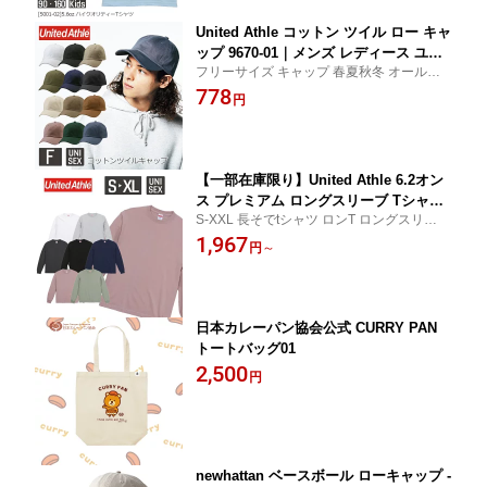
United Athle コットン ツイル ロー キャ
ップ 9670-01｜メンズ レディース ユニ
フリーサイズ キャップ 春夏秋冬 オールシ
セックス｜無地 帽子｜白 ホワイト 象牙
ーズン 紫外線対策 レジャー スポーツ 部活
778
生成り アイボリー 黒 ブラック ベージ
円
運動会 ダンス 文化祭 お揃い 衣装 ユナイテ
ュ 茶色 スモーキーモーブ 緑 オリーブ
ッドアスレ
ブリティッシュグリーン 青 ストーンブ
ルー 紺 ネイビー 全12色｜F (C)
【一部在庫限り】United Athle 6.2オン
ス プレミアム ロングスリーブ Tシャツ
S-XXL 長そでtシャツ ロンT ロングスリーブ
（2.1インチリブ） 5913 -01｜メンズ レ
トップス 春夏秋冬 文化祭 学園祭 発表会 ダ
1,967
ディース ユニセックス｜無地 長袖｜白
円
～
ンス 衣装 ストリート 部屋着 普段着 ユナイ
ホワイト 紺 ネイビー アッシュ 黒 スミ
テッドアスレ
ブラック スモーキーピンク 緑 セージグ
リーン 全7色｜S M L XL XXL (C)
日本カレーパン協会公式 CURRY PAN
トートバッグ01
2,500
円
newhattan ベースボール ローキャップ -