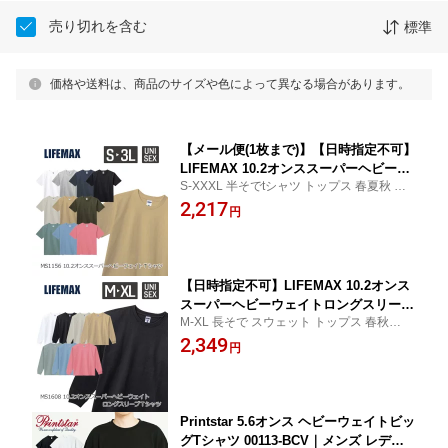
売り切れを含む
標準
価格や送料は、商品のサイズや色によって異なる場合があります。
【メール便(1枚まで)】【日時指定不可】
LIFEMAX 10.2オンススーパーヘビーウ
S-XXXL 半そでtシャツ トップス 春夏秋 オ
ェイトTシャツ MS1156｜メンズ レディ
ールシーズン スポーツ トレーニング 部活
2,217
ース ユニセックス｜半袖 無地｜白 ホワ
円
体操服 体育 練習着 運動会 ダンス 文化祭 衣
イト 緑 グリーン 青 ブルー ピンク 紺 ネ
装 ライフマックス
イビー 黒 ブラック スモーキーカラー
全13色｜S M L XL XXL XXXL (B)
【日時指定不可】LIFEMAX 10.2オンス
スーパーヘビーウェイトロングスリーブ
M-XL 長そで スウェット トップス 春秋冬 ス
Tシャツ MS1608｜メンズ レディース
ポーツ トレーニング 部活 練習着 運動会 ダ
2,349
ユニセックス｜長袖 無地｜白 ホワイト
円
ンス 文化祭 衣装 ライフマックス
ピンク グレージュ サンドカーキ 緑 グ
リーン 青 ブルー 紺 ネイビー 黒 ブラッ
ク スモーキーカラー 全8色｜M L XL (B)
Printstar 5.6オンス ヘビーウェイトビッ
グTシャツ 00113-BCV｜メンズ レディ