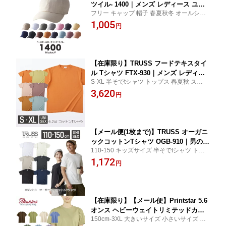
ツイル- 1400｜メンズ レディース ユニ
フリー キャップ 帽子 春夏秋冬 オールシー
セックス｜無地｜黒 ブラック 紺 ネイビ
ズン 紫外線対策 日よけ カジュアル リゾー
1,005
ー カーキ 白 ホワイト 生成り パテ 緑 オ
円
ト 制服 ユニフォーム TRUSS
リーブ グレー ピンク 黄 イエロー 茶 ブ
ラウン 橙 カッパー 青 デニムブルー モ
ーブ シナモン 全16色｜F (F)
【在庫限り】TRUSS フードテキスタイ
ル Tシャツ FTX-930｜メンズ レディー
S-XL 半そでtシャツ トップス 春夏秋 スポー
ス ユニセックス｜半袖 無地｜緑 抹茶
ツ トレーニング 部活 体操服 体育 練習着 運
3,620
グリーン 橙 ルイボス オレンジ ドリッ
円
動会 ダンス 文化祭 衣装 トラス
プコーヒー サクラ ピンク ブルーベリー
青 水色 赤カブ ブルー 全6色｜S M L XL
(F)
【メール便(1枚まで)】TRUSS オーガニ
ックコットンTシャツ OGB-910｜男の子
110-150 キッズサイズ 半そでtシャツ トッ
女の子 ユニセックス｜半袖 無地｜白 ホ
プス 春夏秋 スポーツ トレーニング 部活 体
1,172
ワイト 黒 ブラック ナチュラル スミク
円
操服 体育 練習着 運動会 ダンス 文化祭 衣装
ロ パープルネイビー ミルキーグレー 全
トラス
6色｜110cm 130cm 150cm (F)
【在庫限り】【メール便】Printstar 5.6
オンス ヘビーウェイトリミテッドカラ
150cm-3XL 大きいサイズ 小さいサイズ 大
ーTシャツ 00095-CVE｜メンズ レディ