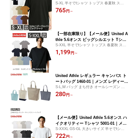
S-XL 半そでtシャツ トップス 春夏秋 スポー
ース ユニセックス｜半袖 無地 中厚手
ツ トレーニング 部活 体操服 練習着 運動会
765
綿｜白 ホワイト 黒 ブラック ベージュ
円
～
ダンス 文化祭 プリントスター
茶色 サンドカーキ キャメル ダスティピ
ンク 水色 青 ダスティブルー ダークブ
ラウン 全8色｜S M L XL (T)
【一部在庫限り】【メール便】United A
thle 5.6オンス ビッグシルエット Tシャ
S-XXL 半そでtシャツ トップス 春夏秋 スポ
ツ 5508-01｜メンズ レディース ユニセ
ーツ トレーニング 部活 体操服 体育 練習着
1,199
ックス｜無地 綿｜白 ホワイト グレー
円
～
運動会 ダンス 文化祭 衣装 ユナイテッドア
黒 ブラック 紺 ネイビー ベージュ カー
スレ
キ 緑 グリーン 水色 アシッドブルー 全7
色｜S M L XL XXL (C)
United Athle レギュラー キャンバス ト
ートバッグ 1460-01｜メンズ レディース
S-L,W バッグ まち付き オールシーズン ガ
ユニセックス｜無地 綿｜生成り ナチュ
ーデニング 習い事 ノベルティ サブバック
280
ラル グレー 黒 ブラック 赤 レッド ピン
円
～
エコバッグ 鞄 かばん 手提げ ユナイテッド
ク 紫 パープル モカ 緑 グリーン 青 ブル
アスレ
ー 紺 ネイビー バイカラー 全18色｜S M
L W (C)
【メール便】United Athle 5.6オンス ハ
イクオリティー Tシャツ 5001-01｜メン
S-XXXL GS-GL 大きいサイズ 半そでtシャツ
ズ レディース ユニセックス｜無地 半袖
トップス 夏秋 スポーツ トレーニング 部活
722
｜白 ホワイト グレー 黒 ブラック オー
円
～