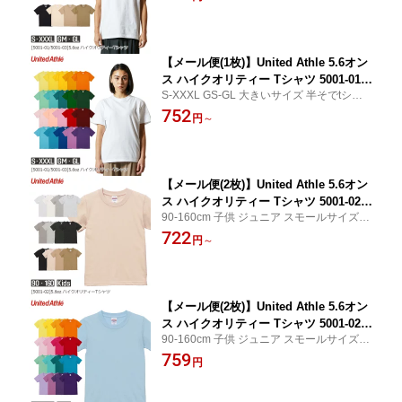
体操服 体育 練習着 運動会 ダンス 文化祭 衣
トミール チャコール ベージュ ネイビー
装 ユナイテッドアスレ
全61色｜S M L XL XXL XXXL GS GM
GL (C)
【メール便(1枚)】United Athle 5.6オン
ス ハイクオリティー Tシャツ 5001-01｜
S-XXXL GS-GL 大きいサイズ 半そでtシャツ
メンズ レディース ユニセックス｜無地
トップス トレーニング 部活 体操服 練習着
752
半袖｜茶 ブラウン 赤 レッド ピンク 橙
円
～
運動会 ダンス 文化祭 スポーツ 制服 ユニフ
黄 緑 水色 青 藍 紫 全61色｜S M L XL
ォーム 部活 体操服 体育 練習着 ユナイテッ
XXL XXXL XXXXL GM GL (C)
ドアスレ
【メール便(2枚)】United Athle 5.6オン
ス ハイクオリティー Tシャツ 5001-02｜
90-160cm 子供 ジュニア スモールサイズ 半
キッズ 男の子 女の子｜無地 半袖｜白
そでtシャツ トップス 夏秋 親子 お揃い 小学
722
ホワイト グレー 黒 ブラック オートミ
円
～
生 保育園幼稚園 体操服 お遊戯会 部活 運動
ール チャコール ベージュ ネイビー 全5
会 衣装 ユナイテッドアスレ
1色｜90cm 100cm 110cm 120cm 130c
m 140cm 150cm 160cm (C)
【メール便(2枚)】United Athle 5.6オン
ス ハイクオリティー Tシャツ 5001-02｜
90-160cm 子供 ジュニア スモールサイズ 半
キッズ 男の子 女の子｜無地 半袖｜茶
そでtシャツ トップス 夏秋 親子 お揃い 小学
759
ブラウン 赤 レッド ピンク 橙 黄 緑 水色
円
生 保育園幼稚園 体操服 お遊戯会 部活 運動
青 藍 紫 全51色｜90cm 100cm 110cm 1
会 衣装 ユナイテッドアスレ
20cm 130cm 140cm 150cm 160cm (C)