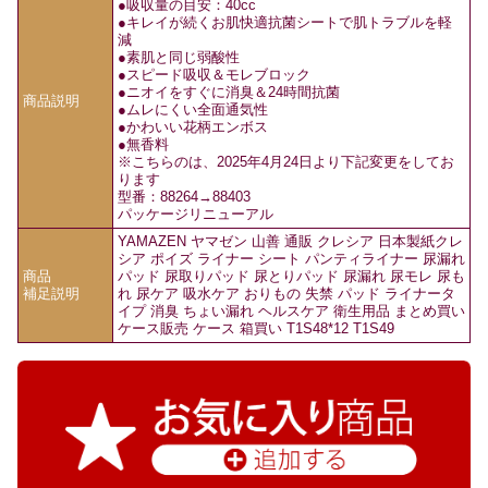
●吸収量の目安：40cc
●キレイが続くお肌快適抗菌シートで肌トラブルを軽
減
●素肌と同じ弱酸性
●スピード吸収＆モレブロック
●ニオイをすぐに消臭＆24時間抗菌
商品説明
●ムレにくい全面通気性
●かわいい花柄エンボス
●無香料
※こちらのは、2025年4月24日より下記変更をしてお
ります
型番：88264→88403
パッケージリニューアル
YAMAZEN ヤマゼン 山善 通販 クレシア 日本製紙クレ
シア ポイズ ライナー シート パンティライナー 尿漏れ
商品
パッド 尿取りパッド 尿とりパッド 尿漏れ 尿モレ 尿も
補足説明
れ 尿ケア 吸水ケア おりもの 失禁 パッド ライナータ
イプ 消臭 ちょい漏れ ヘルスケア 衛生用品 まとめ買い
ケース販売 ケース 箱買い T1S48*12 T1S49