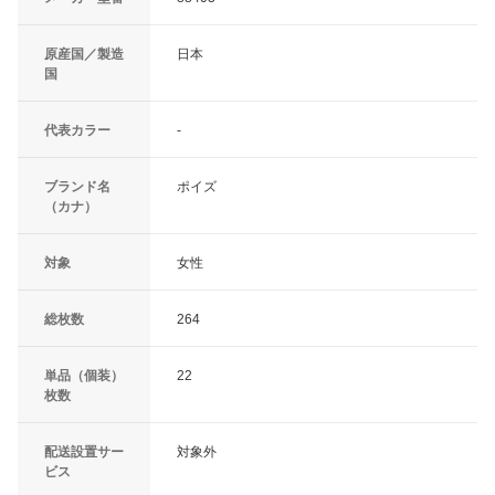
原産国／製造
日本
国
代表カラー
-
ブランド名
ポイズ
（カナ）
対象
女性
総枚数
264
単品（個装）
22
枚数
配送設置サー
対象外
ビス