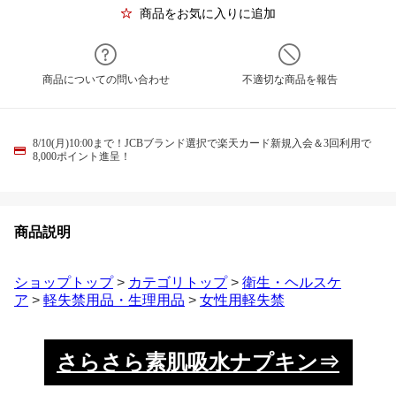
商品をお気に入りに追加
商品についての問い合わせ
不適切な商品を報告
8/10(月)10:00まで！JCBブランド選択で楽天カード新規入会＆3回利用で
8,000ポイント進呈！
商品説明
ショップトップ
>
カテゴリトップ
>
衛生・ヘルスケ
ア
>
軽失禁用品・生理用品
>
女性用軽失禁
さらさら素肌吸水ナプキン⇒