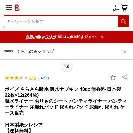
8/11(火)01:59まで
要エントリー
くらしのｅショップ
1/9
（
32
件）
3.72
ポイズ さらさら吸水 吸水ナプキン 40cc 無香料 日本製
22枚×12(264枚)
吸水ライナー おりものシート パンティライナー パンティ
ーライナー 尿漏れパッド 尿もれパッド 尿漏れ 尿もれ ケ
ース販売
日本製紙クレシア
【送料無料】