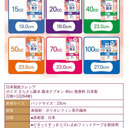
日本製紙クレシア
ポイズ さらさら吸水 吸水ナプキン 40cc 無香料 日本製
22枚×12(264枚)
本体サイズ
パッドサイズ：23cm
材質
表面材：ポリオレフィン系不織布
仕様
●原産国：日本
●ピタッとすっきりズレ止めフィットテープを新採用