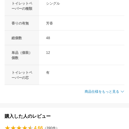
トイレットペ
シングル
ーパーの種類
香りの有無
芳香
総個数
48
単品（個装）
12
個数
トイレットペ
有
ーパーの芯
商品仕様をもっと見る
購入した人のレビュー
4.66
（
390
件）