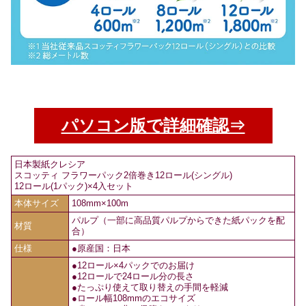
パソコン版で詳細確認⇒
日本製紙クレシア
スコッティ フラワーパック2倍巻き12ロール(シングル)
12ロール(1パック)×4入セット
本体サイズ
108mm×100m
パルプ（一部に高品質パルプからできた紙パックを配
材質
合）
仕様
●原産国：日本
●12ロール×4パックでのお届け
●12ロールで24ロール分の長さ
●たっぷり使えて取り替えの手間を軽減
●ロール幅108mmのエコサイズ