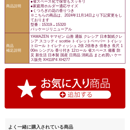
●省スペース化で保管もスッキリ
商品説明
●家庭用ホルダー適応サイズ
●くつろぎの花の香りつき
※こちらの商品は、2024年11月14日より下記変更をし
ております
型番：15319→15320
パッケージリニューアル
YAMAZEN ヤマゼン 山善 通販 クレシア 日本製紙クレ
シア スコッティ scottie トイレットペーパー トイレッ
商品
トロール トイレティッシュ 2倍 2倍巻き 倍巻き 長尺 1
補足説明
00m シングル 香り付き 12ロール 省スペース 備蓄 防
災 新生活 日本製 国産 日用品 消耗品 まとめ買い ケー
ス販売 XH118*4 XH277
よく一緒に購入されている商品