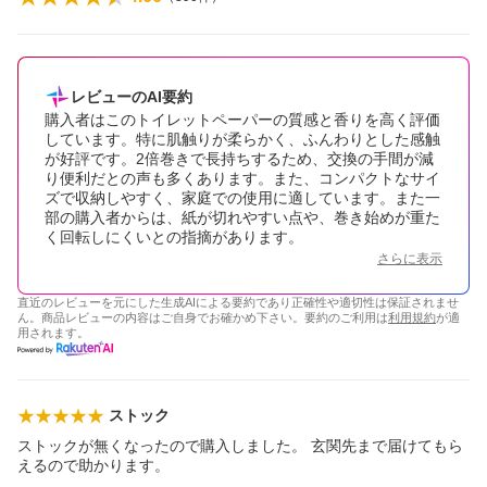
レビューのAI要約
購入者はこのトイレットペーパーの質感と香りを高く評価
しています。特に肌触りが柔らかく、ふんわりとした感触
が好評です。2倍巻きで長持ちするため、交換の手間が減
り便利だとの声も多くあります。また、コンパクトなサイ
ズで収納しやすく、家庭での使用に適しています。また一
部の購入者からは、紙が切れやすい点や、巻き始めが重た
く回転しにくいとの指摘があります。
さらに表示
直近のレビューを元にした生成AIによる要約であり正確性や適切性は保証されませ
ん。商品レビューの内容はご自身でお確かめ下さい。要約のご利用は
利用規約
が適
用されます。
ストック
ストックが無くなったので購入しました。 玄関先まで届けてもら
えるので助かります。