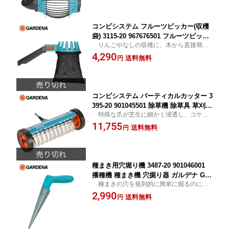
コンビシステム フルーツピッカー(収穫
袋) 3115-20 967676501 フルーツピッカ
りんごやなしの収穫に、木から直接簡単
ー さくらんぼピッカー さくらんぼ用ピ
に収穫 送料無料
4,290
ッカー ガルデナ GARDENA 【送料無
送料無料
円
料】
コンビシステム バーティカルカッター 3
395-20 901045501 除草機 除草具 草刈機
特殊な爪が芝生に細かく浸透し、コケや
ガルデナ GARDENA 【送料無料】
草を効率的に除去 送料無料
11,755
送料無料
円
種まき用穴堀り機 3487-20 901046001
播種機 種まき機 穴掘り器 ガルデナ GA
種まきの穴を規則的に簡単に掘るのに最
RDENA 【送料無料】
適 送料無料
2,990
送料無料
円