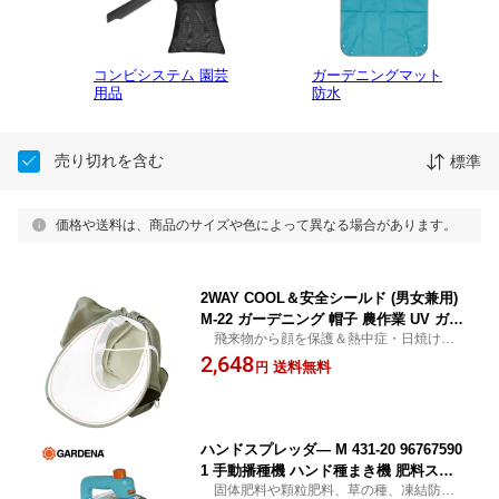
コンビシステム 園芸
ガーデニングマット
用品
防水
売り切れを含む
標準
価格や送料は、商品のサイズや色によって異なる場合があります。
2WAY COOL＆安全シールド (男女兼用)
M-22 ガーデニング 帽子 農作業 UV ガー
飛来物から顔を保護＆熱中症・日焼け対
ド 畑仕事 高芝ギムネ製作所 【送料無
策！ 送料無料
2,648
料】
送料無料
円
ハンドスプレッダ— M 431-20 96767590
1 手動播種機 ハンド種まき機 肥料スプ
固体肥料や顆粒肥料、草の種、凍結防止
レッダー ガルデナ GARDENA 【送料無