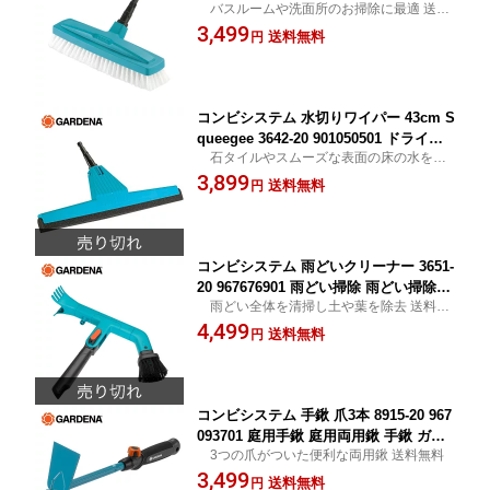
バスルームや洗面所のお掃除に最適 送料
掃除用具 床洗浄掃除 ガルデナ GARDEN
無料
3,499
A 【送料無料】
送料無料
円
コンビシステム 水切りワイパー 43cm S
queegee 3642-20 901050501 ドライワ
石タイルやスムーズな表面の床の水を効
イパー 水切りワイパー 水切りデッキ ガ
率的に除去 送料無料
3,899
ルデナ GARDENA 【送料無料】
送料無料
円
コンビシステム 雨どいクリーナー 3651-
20 967676901 雨どい掃除 雨どい掃除用
雨どい全体を清掃し土や葉を除去 送料無
品 雨どいクリーナー ガルデナ GARDEN
料
4,499
A 【送料無料】
送料無料
円
コンビシステム 手鍬 爪3本 8915-20 967
093701 庭用手鍬 庭用両用鍬 手鍬 ガル
3つの爪がついた便利な両用鍬 送料無料
デナ GARDENA 【送料無料】
3,499
送料無料
円