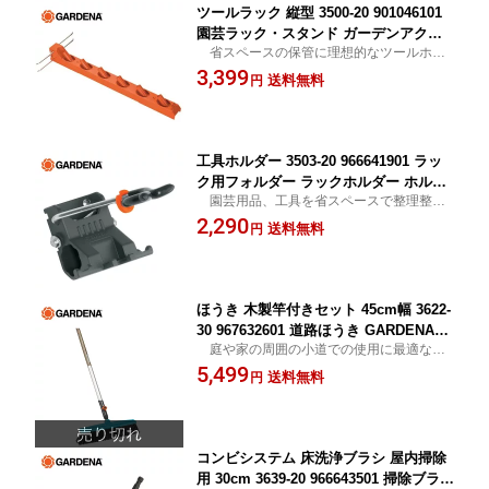
ツールラック 縦型 3500-20 901046101
園芸ラック・スタンド ガーデンアクセ
省スペースの保管に理想的なツールホル
サリ 壁掛けフック ガルデナ GARDENA
ダー 送料無料
3,399
【送料無料】
送料無料
円
工具ホルダー 3503-20 966641901 ラッ
ク用フォルダー ラックホルダー ホルダ
園芸用品、工具を省スペースで整理整頓
ー ガルデナ GARDENA 【送料無料】
し保管 送料無料
2,290
送料無料
円
ほうき 木製竿付きセット 45cm幅 3622-
30 967632601 道路ほうき GARDENA道
庭や家の周囲の小道での使用に最適なほ
路ほうき コンビシステムほうき ガルデ
うき 送料無料
5,499
ナ GARDENA 【送料無料】
送料無料
円
コンビシステム 床洗浄ブラシ 屋内掃除
用 30cm 3639-20 966643501 掃除ブラシ