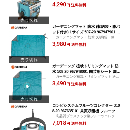
用の塩を簡単に均等に散布 送料無料
4,290
料】
送料無料
円
ガーデニングマット 防水 (収納袋・膝パ
ッド付き) Lサイズ 507-20 967947901 園
ガーデニングマット 防水 (収納袋・膝パ
芸用シート 園芸マット ガーデニング ガ
ッド付き) Lサイズ 送料無料
3,980
ルデナ GARDENA 【送料無料】
送料無料
円
ガーデニング 植栽トリミングマット 防
水 508-20 967948001 園芸用シート 園芸
ガーデニング植栽トリミングマット 送料
マット ガーデニング ガルデナ GARDEN
無料
3,490
A 【送料無料】
送料無料
円
コンビシステムフルーツコレクター 310
8-20 967635101 果実収穫機 フルーツコ
高品質プラスチック製フルーツコレクタ
レクター フルーツピッカー ガルデナ G
ー 送料無料
7,018
ARDENA 【送料無料】
送料無料
円