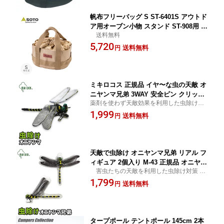
帆布フリーバッグ S ST-6401S アウトド
ア用オーブン小物 スタンド ST-908用 S
送料無料
OTO 【送料無料】
5,720
送料無料
円
ミキロコス 正規品 イヤ〜な虫の天敵 オ
ニヤンマ兄弟 3WAY 安全ピン クリップ
薬剤を使わず天敵効果を利用した虫除け対
ストラップ M-55 オニヤンマ 虫除け 虫
策 送料無料
1,999
よけ おにやんま トンボ とんぼ アクセ
送料無料
円
サリー アウトドア キャンプ 高芝ギムネ
製作所 【送料無料】
天敵で虫除け オニヤンマ兄弟 リアル フ
ィギュア 2個入り M-43 正規品 オニヤン
害虫たちの天敵を利用した虫除け対策 送
マ 薬剤不使用 虫よけ 害虫 蜂 蚊 アブ ブ
料無料
1,799
ヨ 虫 昆虫 ストラップ 安全ピン とんぼ
送料無料
円
トンボ アウトドア キャンプ 遠足 ガー
デニング 釣り 高芝ギムネ製作所 【送料
無料】
タープポール テントポール 145cm 2本