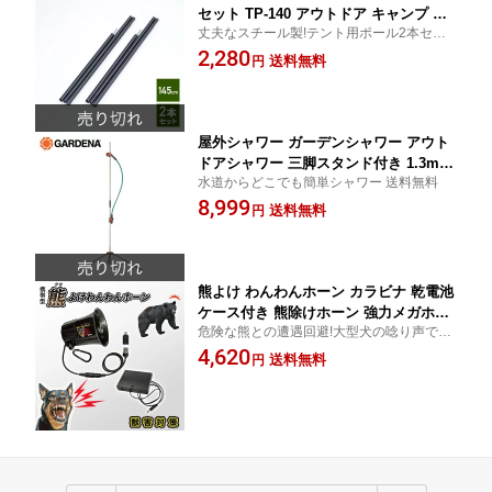
セット TP-140 アウトドア キャンプ タ
丈夫なスチール製!テント用ポール2本セッ
ープ テント アクセサリー 山善 YAMAZ
ト 送料無料
2,280
EN キャンパーズコレクション 【送料無
送料無料
円
料】
屋外シャワー ガーデンシャワー アウト
ドアシャワー 三脚スタンド付き 1.3m接
水道からどこでも簡単シャワー 送料無料
続ホース スタンドバルブ調整00960-20
8,999
キャンプ アウトドア 海水浴 ポータブル
送料無料
円
シャワーヘッド 水やり ガーデン 高さ調
節 ガルデナ GARDENA 【送料無料】
熊よけ わんわんホーン カラビナ 乾電池
ケース付き 熊除けホーン 強力メガホン
危険な熊との遭遇回避!大型犬の唸り声で威
型 最大音量110db DCC011-HOW-C 熊
嚇!山歩きのお供に 送料無料
4,620
大型犬 唸り声 吠え声 威嚇回避 アウト
送料無料
円
ドア キャンプ 山歩き 林業 登山 山菜取
り 害獣対策 熊対策 熊除け MTO 【送料
無料】