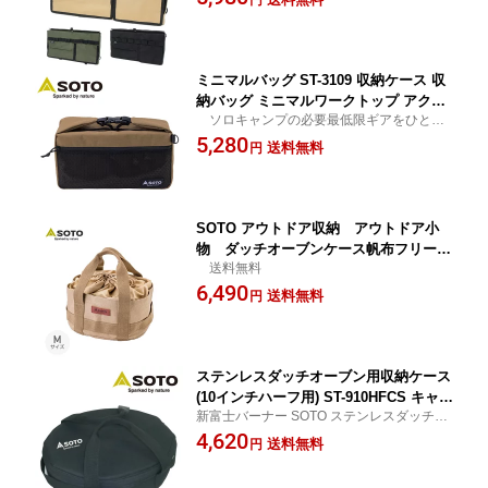
ボ商品 送料無料
プラス ワイルドテック 【送料無料】
ミニマルバッグ ST-3109 収納ケース 収
納バッグ ミニマルワークトップ アクセ
ソロキャンプの必要最低限ギアをひとつ
サリー ギアバッグ SOTO 【送料無料】
にまとめる 送料無料
5,280
送料無料
円
SOTO アウトドア収納 アウトドア小
物 ダッチオーブンケース帆布フリーバ
送料無料
ッグ M ST-6401M アウトドア用オーブ
6,490
ン小物 スタンド ST-910用 SOTO 【送
送料無料
円
料無料】
ステンレスダッチオーブン用収納ケース
(10インチハーフ用) ST-910HFCS キャン
新富士バーナー SOTO ステンレスダッチオ
プ アウトドア バーベキュー ST-910HF
ーブン用 収納ケース 送料無料
4,620
用 キャンプ用品 SOTO 【送料無料】
送料無料
円