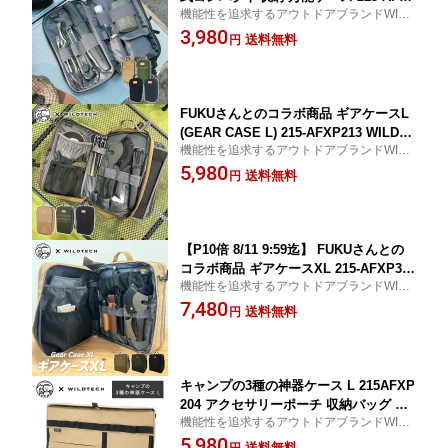
機能性を追求するアウトドアブランドWILD
P145 WILDTECH XPLUS Fuku Fukuさ
TECHとYouTubeでお馴染みのFukuのコラ
3,980
ん キャンプ ソロキャンプ アウトドア
送料無料
円
ボ商品 送料無料
収納 ケース マルチケース キャンプ道具
エクスプラス ワイルドテック 【送料無
料】
FUKUさんとのコラボ商品 ギアケースL
(GEAR CASE L) 215-AFXP213 WILDTE
機能性を追求するアウトドアブランドWILD
CH XPLUS Fuku キャンプ ソロキャン
TECHとYouTubeでお馴染みのFUKUさんと
5,980
プ アウトドア 収納 ケース マルチケー
送料無料
円
のコラボ商品 送料無料
ス キャンプ道具 サバイバルポーチ ギア
バッグ エクスプラス ワイルドテック
【送料無料】
【P10倍 8/11 9:59迄】 FUKUさんとの
コラボ商品 ギアケースXL 215-AFXP363
機能性を追求するアウトドアブランドWILD
WILDTECH XPLUS キャンプ アウトド
TECHとYouTubeでお馴染みのFUKUさんと
7,480
ア 収納 ケース マルチケース ギアバッ
送料無料
円
のコラボ商品 送料無料
グ ギアボックス エクスプラス ワイルド
テック 【送料無料】
キャンプの3種の神器ケース L 215AFXP
204 アクセサリーポーチ 収納バッグ 収
機能性を追求するアウトドアブランドWILD
納ポーチ ペーパータオル ウェットティ
TECHとYouTubeでお馴染みのFukuのコラ
5,980
ッシュ アルミホイル 三種の神器 エクス
送料無料
円