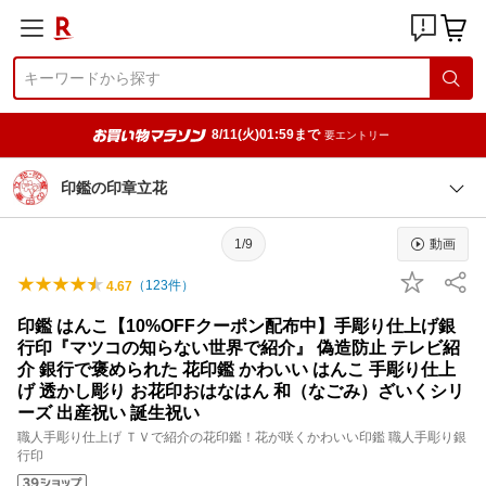
8/11(火)01:59まで
要エントリー
印鑑の印章立花
1/9
動画
（
123
件）
4.67
印鑑 はんこ【10%OFFクーポン配布中】手彫り仕上げ銀
行印『マツコの知らない世界で紹介』 偽造防止 テレビ紹
介 銀行で褒められた 花印鑑 かわいい はんこ 手彫り仕上
げ 透かし彫り お花印おはなはん 和（なごみ）ざいくシリ
ーズ 出産祝い 誕生祝い
職人手彫り仕上げ ＴＶで紹介の花印鑑！花が咲くかわいい印鑑 職人手彫り銀
行印