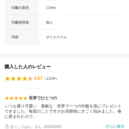
印鑑の直径
12mm
印鑑使用者
個人
印材
ポリエステル
購入した人のレビュー
4.67
（
123
件）
世界でひとつの
いつも通り可愛い 素敵な 世界で一つの印鑑を孫にプレゼント
できました。毎度のことですがお花模様にすごく悩みました。春
に産まれたの
で
さらに表示
ぽっこりはん。
さん
2026/03/05