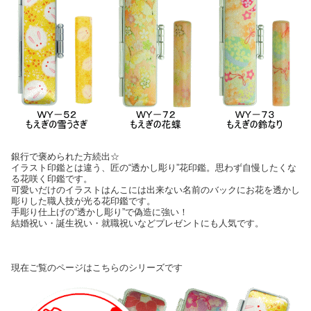
銀行で褒められた方続出☆
イラスト印鑑とは違う、匠の“透かし彫り”花印鑑。思わず自慢したくな
る花咲く印鑑です。
可愛いだけのイラストはんこには出来ない名前のバックにお花を透かし
彫りした職人技が光る花印鑑です。
手彫り仕上げの“透かし彫り”で偽造に強い！
結婚祝い・誕生祝い・就職祝いなどプレゼントにも人気です。
現在ご覧のページはこちらのシリーズです