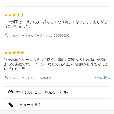
この判子は、押すたびに誇らしくなり嬉しくなります。ありがと
うございました。
つまみキーフォルダー造り
さん
2026/02/01
判子本体とケースの柄も可愛く、印面に花柄を入れれるのが粋が
あって素敵です。 フォントなどの出来上がり想像が出来なかった
のですが、
思
さらに表示
イロワニオエド
さん
2025/12/13
すべてのレビューを見る (
件)
123
レビューを書く