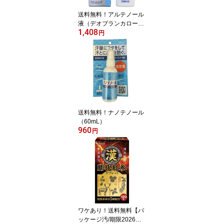
送料無料！アルテノール
液（デオブランカローシ
1,408
ョン）（45ml）
円
送料無料！ナノテノール
（60mL）
960
円
ワケあり！送料無料【パ
ッケージ汚/期限2026年1