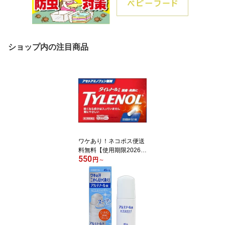
ショップ内の注目商品
ワケあり！ネコポス便送
料無料【使用期限2026年
550
9月】【第2類医薬品】タ
円
～
イレノールA（20錠）