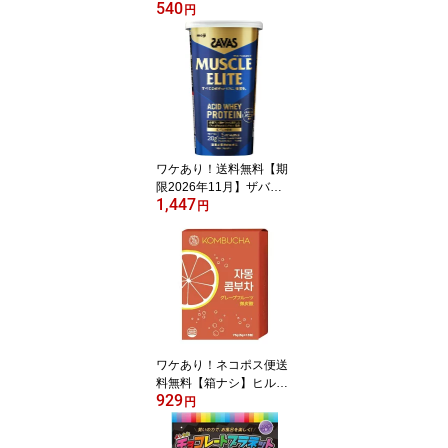
540
0月】漢の膨化紅参粒（1
円
20粒）
ワケあり！送料無料【期
限2026年11月】ザバ
1,447
ス マッスルエリートバ
円
ニラ味（280G）
ワケあり！ネコポス便送
料無料【箱ナシ】ヒルズ
929
ラボコンブチャグレープ
円
フルーツ（15包）