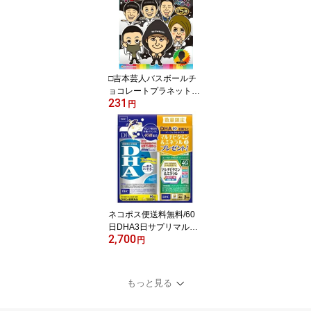
□吉本芸人バスボールチ
ョコレートプラネット
231
（1個）
円
ネコポス便送料無料/60
日DHA3日サプリマルチ
2,700
ビタミン＆ミネラル付き
円
（60日分＋3日分）
もっと見る