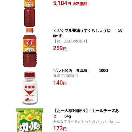
5,184
送料無料
円
ヒガシマル醤油うすくちしょうゆ 50
0mlP
【お一人様12本限り】
259
円
ソルト関西 食卓塩 100G
食卓での調味用
140
円
【お一人様1個限り】□カールチーズあ
じ 64g
みんなで食べるともっとおいしい、新しく
なったカール
173
円