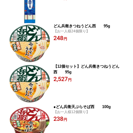
どん兵衛きつねうどん西 95g
【お一人様24個限り】
248
円
【12個セット】どん兵衛きつねうどん
西 95g
2,527
円
●どん兵衛天ぷらそば西 100g
【お一人様12個限り】
238
円