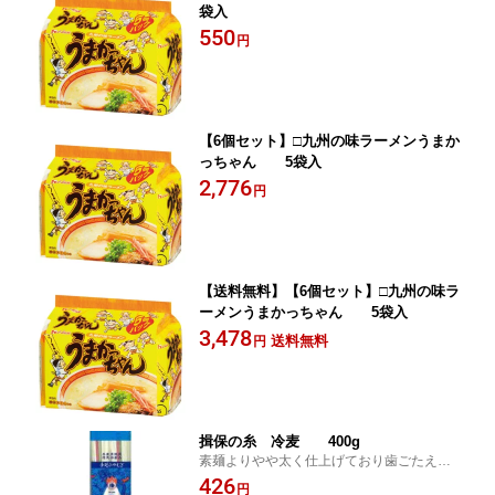
袋入
550
円
【6個セット】□九州の味ラーメンうまか
っちゃん 5袋入
2,776
円
【送料無料】【6個セット】□九州の味ラ
ーメンうまかっちゃん 5袋入
3,478
送料無料
円
揖保の糸 冷麦 400g
素麺よりやや太く仕上げており歯ごたえを
だしてます。
426
円