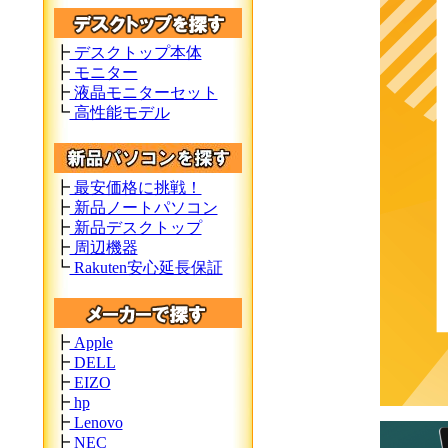
┣
デスクトップ本体
┣
モニター
┣
液晶モニターセット
┗
高性能モデル
┣
最安価格に挑戦！
┣
新品ノートパソコン
┣
新品デスクトップ
┣
周辺機器
┗
Rakuten安心延長保証
┣
Apple
┣
DELL
┣
EIZO
┣
hp
┣
Lenovo
┣
NEC