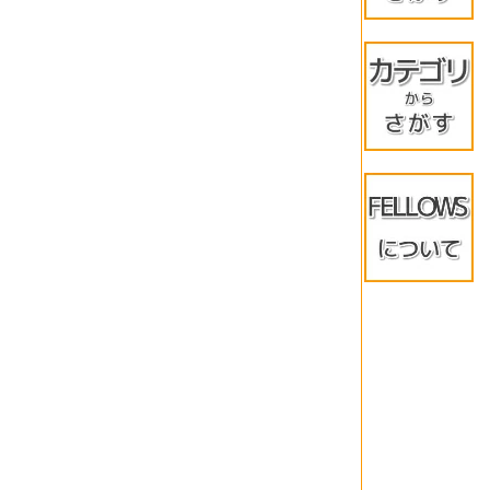
MacOS/i
Windows
Windows
Androi
★イチオ
メーカー
訳アリ◇
当店限定
品
WPSにつ
よくある
保証につ
LINE★
＊法人様
レビュ
会社紹