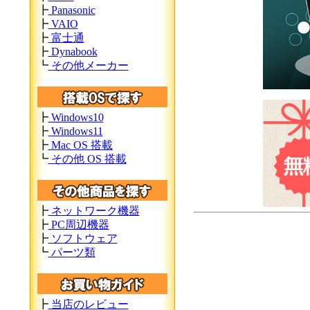
┣
Panasonic
┣
VAIO
┣
富士通
┣
Dynabook
┗
その他メーカー
┣
Windows10
┣
Windows11
┣
Mac OS 搭載
┗
その他 OS 搭載
┣
ネットワーク機器
┣
PC周辺機器
┣
ソフトウェア
┗
パーツ類
┣
当店のレビュー