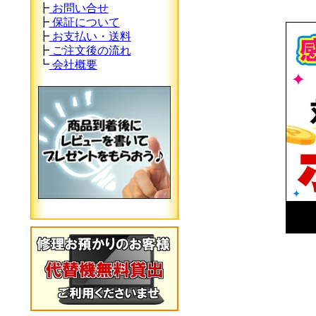
┣
お問い合せ
┣
保証について
┣
お支払い・送料
┣
ご注文後の流れ
┗
会社概要