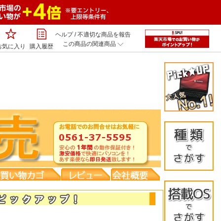
ヘルプ
/
不適切な商品を報告
この商品の関連商品
お気に入り
購入履歴
デスクト
Ａ４ノー
Ｂ５ノー
液晶モニ
タブレッ