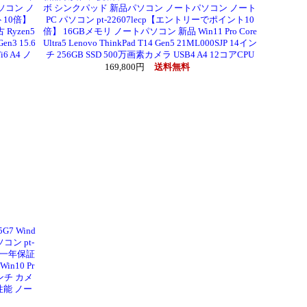
ソコン ノ
ボ シンクパッド 新品パソコン ノートパソコン ノート
ト10倍】
PC パソコン pt-22607lecp【エントリーでポイント10
yzen5
倍】 16GBメモリ ノートパソコン 新品 Win11 Pro Core
en3 15.6
Ultra5 Lenovo ThinkPad T14 Gen5 21ML000SJP 14イン
6 A4 ノ
チ 256GB SSD 500万画素カメラ USB4 A4 12コアCPU
169,800円
送料無料
7 Wind
コン pt-
】 一年保証
n10 Pr
.1インチ カメ
高性能 ノー