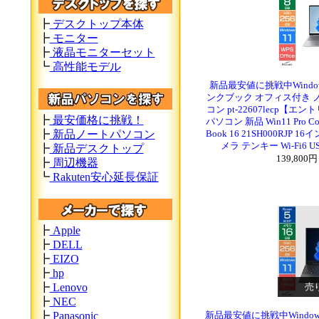
┣
デスクトップ本体
┣
モニター
┣
液晶モニターセット
┗
高性能モデル
新品最安値に挑戦中Windo
ンクブック オフィス付き ノ
コン pt-22607lecp【
┣
最安価格に挑戦！
パソコン 新品 Win11 Pro Core
┣
新品ノートパソコン
Book 16 21SH000RJP 1
メラ テンキー Wi-Fi6 US
┣
新品デスクトップ
139,800
┣
周辺機器
┗
Rakuten安心延長保証
┣
Apple
┣
DELL
┣
EIZO
┣
hp
売
┣
Lenovo
┣
NEC
┣
Panasonic
新品最安値に挑戦中Windows11