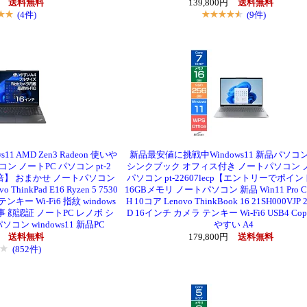
円
送料無料
139,800円
送料無料
(4件)
(9件)
 AMD Zen3 Radeon 使いや
新品最安値に挑戦中Windows11 新品パソコ
ン ノートPC パソコン pt-2
シンクブック オフィス付き ノートパソコン 
】 おまかせ ノートパソコン
パソコン pt-22607lecp【エントリーでポイン
 ThinkPad E16 Ryzen 5 7530
16GBメモリ ノートパソコン 新品 Win11 Pro Cor
テンキー Wi-Fi6 指紋 windows
H 10コア Lenovo ThinkBook 16 21SH000VJP 
事 顔認証 ノートPC レノボ シ
D 16インチ カメラ テンキー Wi-Fi6 USB4 Cop
ン windows11 新品PC
やすい A4
円
送料無料
179,800円
送料無料
(852件)