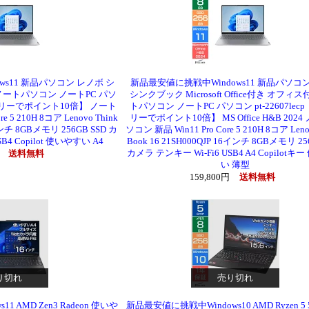
ws11 新品パソコン レノボ シ
新品最安値に挑戦中Windows11 新品パソコ
ートパソコン ノートPC パソ
シンクブック Microsoft Office付き オフィ
エントリーでポイント10倍】 ノート
トパソコン ノートPC パソコン pt-22607lec
 5 210H 8コア Lenovo Think
リーでポイント10倍】 MS Office H&B 202
6インチ 8GBメモリ 256GB SSD カ
ソコン 新品 Win11 Pro Core 5 210H 8コア Leno
B4 Copilot 使いやすい A4
Book 16 21SH000QJP 16インチ 8GBメモリ 25
カメラ テンキー Wi-Fi6 USB4 A4 Copilotキ
円
送料無料
い 薄型
159,800円
送料無料
り切れ
売り切れ
 AMD Zen3 Radeon 使いや
新品最安値に挑戦中Windows10 AMD Ryzen 5 