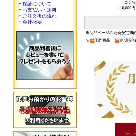
コンWi
┣
保証について
110,000
┣
お支払い・送料
┣
ご注文後の流れ
┗
会社概要
※商品ページの更新が定期
※
予約商品
定期購