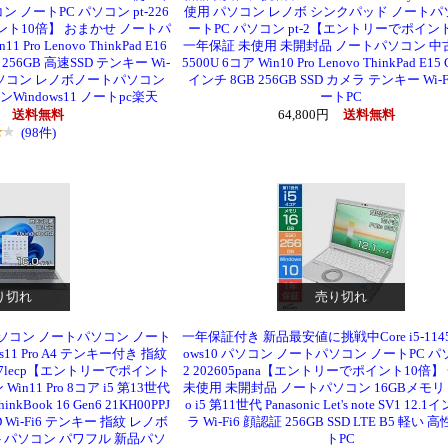
 ノートPC パソコン pt-226
使用 パソコン レノボ シンクパッド ノートパ
イント10倍】 おまかせ ノートパ
ートPC パソコン pt-2【エントリーでポイン
ro Lenovo ThinkPad E16
一年保証 未使用 未開封品 ノートパソコン 中古 R
リ 256GB 高速SSD テンキー Wi-
5500U 6コア Win10 Pro Lenovo ThinkPad E15 G
ボパソコン レノボノートパソコン
インチ 8GB 256GB SSD カメラ テンキー Wi-Fi
indows11 ノートpc楽天
ートPC
円
送料無料
64,800円
送料無料
(98件)
り切れ
売り切れ
コン ノートパソコン ノート
一年保証付き 新品最安値に挑戦中Core i5-1145G
dows11 Pro A4 テンキー付き 指紋
ows10 パソコン ノートパソコン ノートPC パソ
-22607lecp【エントリーでポイント
2 202605pana【エントリーでポイント10倍
n11 Pro 8コア i5 第13世代
未使用 未開封品 ノートパソコン 16GBメモリ Wi
nkBook 16 Gen6 21KH00PPJ
o i5 第11世代 Panasonic Let's note SV1 12
SD Wi-Fi6 テンキー 指紋 レノボ
ラ Wi-Fi6 顔認証 256GB SSD LTE B5 軽い 
パソコン パワフル 新品パソ
トPC