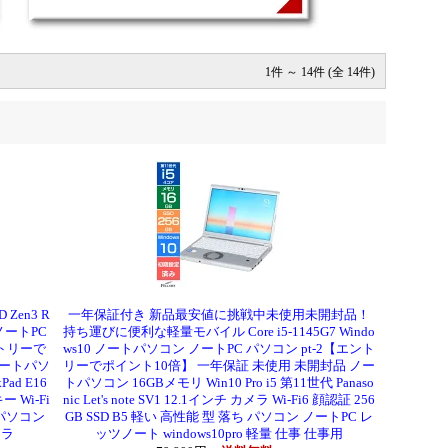
1件 ～ 14件 (全 14件)
 Zen3 R
一年保証付き 新品最安値に挑戦中未使用未開封品！
ノートPC
持ち運びに便利な軽量モバイル Core i5-1145G7 Windo
ントリーで
ws10 ノートパソコン ノートPC パソコン pt-2【エント
4 ノートパソ
リーでポイント10倍】 一年保証 未使用 未開封品 ノー
Pad E16
トパソコン 16GBメモリ Win10 Pro i5 第11世代 Panaso
ー Wi-Fi
nic Let's note SV1 12.1インチ カメラ Wi-Fi6 顔認証 256
パソコン
GB SSD B5 軽い 高性能 型 落ち パソコン ノートPC レ
メラ
ッツノート windows10pro 軽量 仕事 仕事用