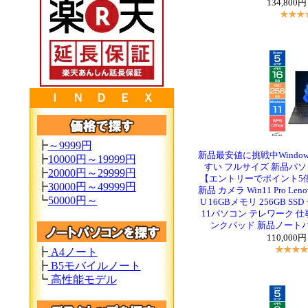
134,800
Ｉ Ｎ Ｄ Ｅ Ｘ
┣
～9999円
新品最安値に挑戦中Windows11
┣
10000円～19999円
すい フルサイズ 新品パソコ
┣
20000円～29999円
【エントリーでポイント5倍
┣
30000円～49999円
新品 カメラ Win11 Pro Lenovo
┗
50000円～
U 16GBメモリ 256GB SSD 
11パソコン テレワーク 仕
ンクパッド 新品ノートパソコ
110,000
┣
A4ノート
┣
B5モバイルノート
┗
高性能モデル