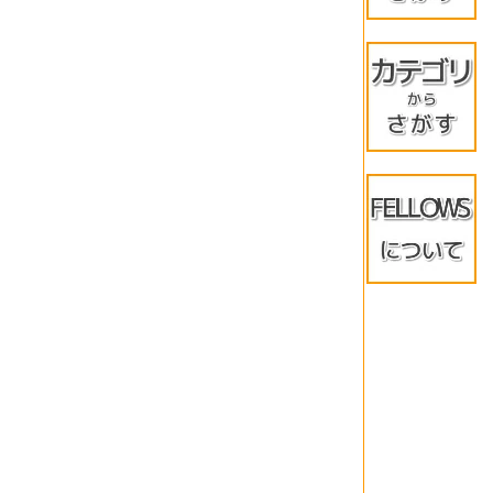
MacOS/i
Windows
Windows
Androi
★イチオ
メーカー
訳アリ◇
当店限定
品
WPSにつ
よくある
保証につ
LINE★
＊法人様
レビュ
会社紹