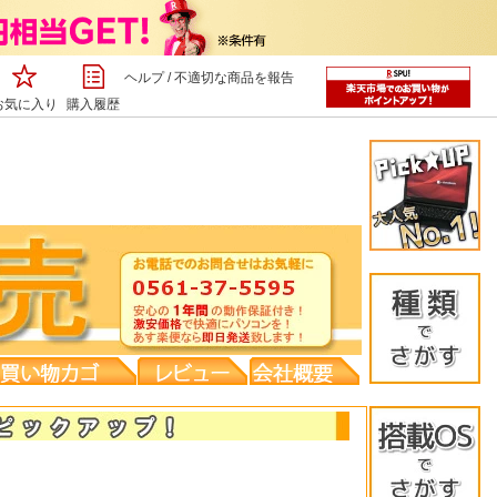
ヘルプ
/
不適切な商品を報告
お気に入り
購入履歴
デスクト
Ａ４ノー
Ｂ５ノー
液晶モニ
タブレッ