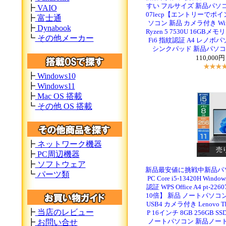
すい フルサイズ 新品パソコン
┣
VAIO
07lecp【エントリーでポ
┣
富士通
ソコン 新品 カメラ付き Win11 P
┣
Dynabook
Ryzen 5 7530U 16GBメモ
┗
その他メーカー
Fi6 指紋認証 A4 レノ
シンクパッド 新品パソコンW
110,000
┣
Windows10
┣
Windows11
┣
Mac OS 搭載
┗
その他 OS 搭載
┣
ネットワーク機器
売
┣
PC周辺機器
┣
ソフトウェア
新品最安値に挑戦中新品パソ
┗
パーツ類
PC Core i5-13420H Win
認証 WPS Office A4 pt
10倍】 新品 ノートパソコン Wi
USB4 カメラ付き Lenovo Thi
┣
当店のレビュー
P 16インチ 8GB 256GB S
ノートパソコン 新品ノート
┣
お問い合せ