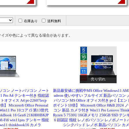
在庫あり
送料無料
サイズや色によって異なる場合があります。
売り切れ
コン ノートパソコン ノート
新品最安値に挑戦中MS Office Windows11 AMD
ows11 Pro A4 テンキー付き 指紋認
adeon 使いやすい フルサイズ 新品パソコン 
トオフィス A4 pt-22607lecp
パソコン MS Office オフィス付き pt-2【エ
rosoft Office Personal
ポイント10倍】 Microsoft Office H&B 202
n11 Pro 10コア i5 第13世代
コン 新品 カメラ付き Win11 Pro Lenovo Think
kBook 16 Gen6 21KH00BKJP
Ryzen 5 7530U 16GBメモリ 256GB SSD テンキ
Wi-Fi6 win11pro テンキー 指紋
6 顔認証 指紋 レノボパソコン レノボノート
11 thinkbook16 カメラ
シンクパッド レノボ 新品パソコン カ