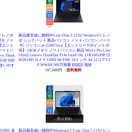
ン レノボ
新品最安値に挑戦中Core Ultra 5 225U Windows11 レノ
ス付き ノー
ボ シンクパッド 新品パソコン ノートパソコン ノート
p【エント
PC パソコン pt-22607lecp【エントリーでポイント10
4 ノートパ
倍】 16GBメモリ ノートパソコン 新品 Win11 Pro Core
Ultra5 Lenovo ThinkPad T14s Gen6 IAL 21R1001PJP 25
vo Think
6GB SSD カメラ USB4 Wi-Fi6E 14インチ A4 12コア LT
6GB SSD
E WWAN 500万画素 顔認証 指紋
ー 使いやす
187,000円
送料無料
売り切れ
5500U 未
新品最安値に挑戦中Windows11 Core Ultra 5 125U レノ