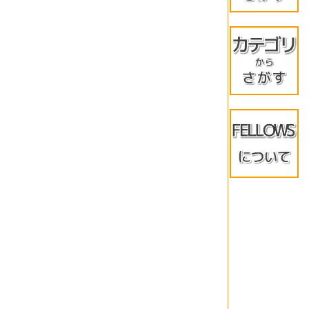
MacOS/i
Windows
Windows
Androi
★イチオ
メーカー
訳アリ◇
当店限定
品
WPSにつ
よくある
保証につ
LINE★
＊法人様
レビュ
会社紹