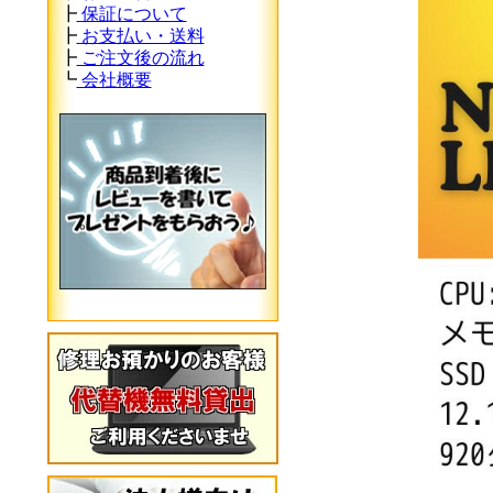
┣
保証について
┣
お支払い・送料
┣
ご注文後の流れ
┗
会社概要