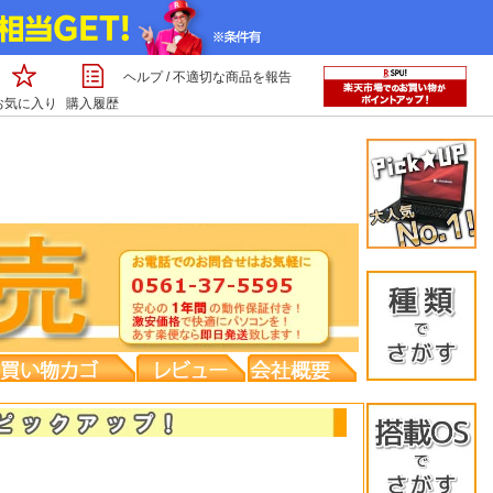
ヘルプ
/
不適切な商品を報告
お気に入り
購入履歴
デスクト
Ａ４ノー
Ｂ５ノー
液晶モニ
タブレッ