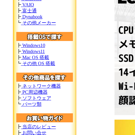
┣
VAIO
┣
富士通
┣
Dynabook
┗
その他メーカー
┣
Windows10
┣
Windows11
┣
Mac OS 搭載
┗
その他 OS 搭載
┣
ネットワーク機器
┣
PC周辺機器
┣
ソフトウェア
┗
パーツ類
┣
当店のレビュー
┣
お問い合せ