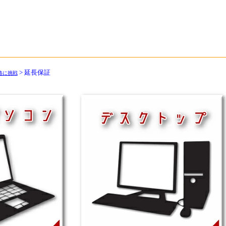
> 延長保証
格に挑戦