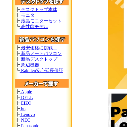
┣
デスクトップ本体
┣
モニター
┣
液晶モニターセット
┗
高性能モデル
┣
最安価格に挑戦！
┣
新品ノートパソコン
┣
新品デスクトップ
┣
周辺機器
┗
Rakuten安心延長保証
┣
Apple
┣
DELL
┣
EIZO
┣
hp
┣
Lenovo
┣
NEC
┣
Panasonic