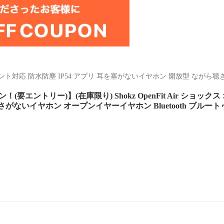
マルチポイント対応 防水防塵 IP54 アプリ 耳を塞がないイヤホン 開放型 なが
(要エントリー)】(在庫限り) Shokz OpenFit Air ショ
がないイヤホン オープンイヤーイヤホン Bluetooth ブルー