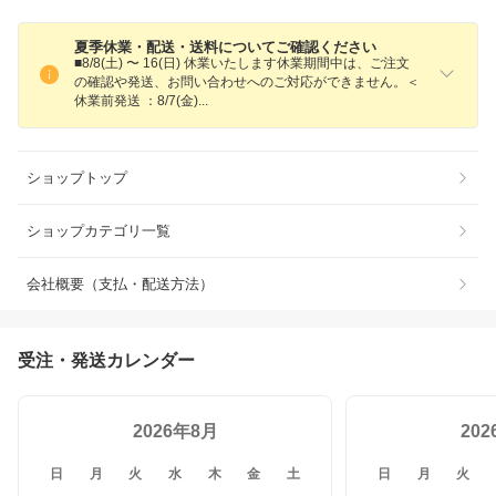
夏季休業・配送・送料についてご確認ください
■8/8(土) 〜 16(日) 休業いたします休業期間中は、ご注文
の確認や発送、お問い合わせへのご対応ができません。＜
休業前発送 ：8/7(金
)
ショップトップ
ショップカテゴリ一覧
会社概要（支払・配送方法）
受注・発送カレンダー
2026年8月
20
日
月
火
水
木
金
土
日
月
火