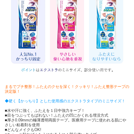
まるでプチ整形！ふたえのクセを深く！クッキリ！ふたえ整形テープの
決定版！
◆硬く【かっちり】とした使用感のエクストラタイプのミニサイズ！
■水や汗に強く、ふたえを１日中強力キープ！
■目をつぶってもばれない！ふたえの凹にかくれる埋没方式
■厚さ0.09mmの極薄透明両面テープ。医療用テープに使われる肌にや
さしい粘着剤を使用
■どんなメイクもOK!