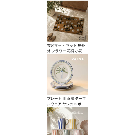
ド ネコ ジャグ ミディア
ム 陶器 北欧 かわいい お
しゃれ ピッチャー ジャ
グ 花瓶 フラワーベース
キャット 猫 ねこ 動物 ア
ニマル インテリア プレ
ゼント ギフト 誕生日 記
念日 海外インテリア
玄関マット マット 屋外
外 フラワー 花柄 小花 ボ
タニカル コイヤー ナチ
ュラル ブラウン ホワイ
ト グリーン 50x80 大判
大きい ラージ おしゃれ
かわいい 海外インテリア
輸入 インポート 直輸入
ギフト インテリア Coast
to Coast
プレート 皿 食器 テーブ
ルウェア ヤシの木 ボタ
ニカル 1枚 4枚セット リ
ーフ ホワイト ブルー 陶
器 アースンウェア 22cm
ハンドメイド 輸入食器
直輸入 インポート 海外