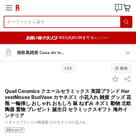
8/11(火)01:59まで
要エントリー
南欧風雑貨 Casa de I
v
1/13
動画
Quail Ceramics クエールセラミックス 英国ブランド Har
vestMouse BudVase カヤネズミ 小花入れ 雑貨 グッズ 花
瓶 一輪挿し おしゃれ おもしろ 鼠 ねずみ ネズミ 動物 北欧
陶器 置物 プレゼント 誕生日 セラミックスギフト 海外イ
ンテリア
イギリスブランドの陶器製 カヤネズミの小花入れ