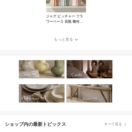
インテリア おしゃれ か
わいい モダン オブジェ
ディスプレイ ギフト VAL
ジャグ ピッチャー フラ
SA HOME
ワーベース 花瓶 幾何学
ジオメトリック ストライ
プ ボーダー 柄 陶器 セラ
ミック ブルー グリーン
もっと見る
テラコッタ カラフル オ
ブジェ 置物 インテリア
おしゃれ かわいい 海外
インテリア 直輸入 ハン
ドメイド ポップ モダン
ショップ内の最新トピックス
すべて見る