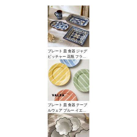
プレート 皿 食器 ジャグ
ピッチャー 花瓶 フラワ
ーベース 花柄 フラワー
モチーフ 陶器 テラコッ
タ ブルー 青 ホワイト 白
テーブルウェア おしゃれ
かわいい 輸入食器 海外
インテリア 輸入 インポ
ート 直輸入 オブジェ 置
物 インテリア ハンドメ
プレート 皿 食器 テーブ
イド
ルウェア ブルー イエロ
ー グリーン レッド 青 赤
黄色 陶器 アースンウェ
ア ラウンド 22cm 中皿
オブジェ 置物 インテリ