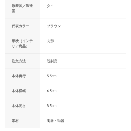
原産国／製造
タイ
国
代表カラー
ブラウン
形状（インテ
丸形
リア商品）
注文方法
既製品
本体奥行
5.5cm
本体横幅
4.5cm
本体高さ
8.5cm
素材
陶器・磁器