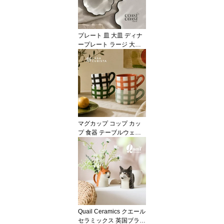
ア おしゃれ かわいい 海
外インテリア 輸入 イン
ポート 直輸入 ギフト 輸
入食器 モダン ハンドメ
プレート 皿 大皿 ディナ
イド VALSA HOME
ープレート ラージ 大判
食器 テーブルウェア ウ
ェーブ 花びら フラワー
セラミック 陶器 ホワイ
ト 白 ブラック 黒 おしゃ
れ かわいい モダン 海外
インテリア 輸入 インポ
ート 直輸入 ギフト 輸入
食器オブジェ インテリア
マグカップ コップ カッ
Coast to Coast
プ 食器 テーブルウェア
ジオメトリック 幾何学
格子柄 チェック グリー
ン 緑 ブラック 黒 ブルー
青 カラフル 陶器 テラコ
ッタ ハンドメイド ポッ
プ おしゃれ かわいい 輸
入 インポート 海外イン
テリア ギフト
Quail Ceramics クエール
セラミックス 英国ブラン