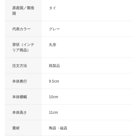
原産国／製造
タイ
国
代表カラー
グレー
形状（インテ
丸形
リア商品）
注文方法
既製品
本体奥行
9.5cm
本体横幅
10cm
本体高さ
11cm
素材
陶器・磁器