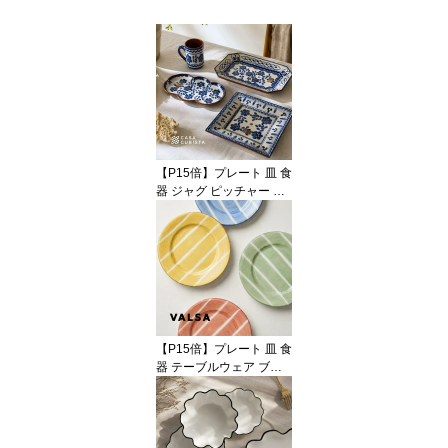
【P15倍】プレート 皿 食
器 ジャグ ピッチャー 花
瓶 フラワーベース 花柄
フラワーモチーフ 陶器
テラコッタ ブルー 青 ホ
ワイト 白 テーブルウェ
ア おしゃれ かわいい 輸
入食器 海外インテリア
輸入 インポート 直輸入
オブジェ 置物 インテリ
【P15倍】プレート 皿 食
ア ハンドメイド
器 テーブルウェア ブル
ー イエロー グリーン レ
ッド 青 赤 黄色 陶器 アー
スンウェア ラウンド 22c
m 中皿 オブジェ 置物 イ