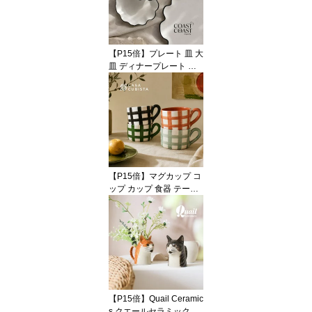
ンテリア おしゃれ かわ
いい 海外インテリア 輸
入 インポート 直輸入 ギ
フト 輸入食器 モダン ハ
【P15倍】プレート 皿 大
ンドメイド VALSA HOM
皿 ディナープレート ラ
E
ージ 大判 食器 テーブル
ウェア ウェーブ 花びら
フラワー セラミック 陶
器 ホワイト 白 ブラック
黒 おしゃれ かわいい モ
ダン 海外インテリア 輸
入 インポート 直輸入 ギ
フト 輸入食器オブジェ
【P15倍】マグカップ コ
インテリア Coast to Coa
ップ カップ 食器 テーブ
st
ルウェア ジオメトリック
幾何学 格子柄 チェック
グリーン 緑 ブラック 黒
ブルー 青 カラフル 陶器
テラコッタ ハンドメイド
ポップ おしゃれ かわい
い 輸入 インポート 海外
インテリア ギフト
【P15倍】Quail Ceramic
s クエールセラミックス