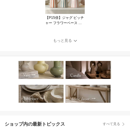
ート 海外インテリア お
しゃれ かわいい モダン
オブジェ ディスプレイ
【P15倍】ジャグ ピッチ
ギフト VALSA HOME
ャー フラワーベース 花
瓶 幾何学 ジオメトリッ
ク ストライプ ボーダー
柄 陶器 セラミック ブル
もっと見る
ー グリーン テラコッタ
カラフル オブジェ 置物
インテリア おしゃれ か
わいい 海外インテリア
直輸入 ハンドメイド ポ
ップ モダン
ショップ内の最新トピックス
すべて見る