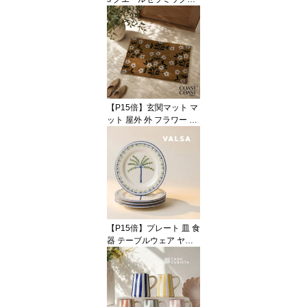
英国ブランド ネコ ジャ
グ ミディアム 陶器 北欧
かわいい おしゃれ ピッ
チャー ジャグ 花瓶 フラ
ワーベース キャット 猫
ねこ 動物 アニマル イン
テリア プレゼント ギフ
ト 誕生日 記念日 海外イ
【P15倍】玄関マット マ
ンテリア
ット 屋外 外 フラワー 花
柄 小花 ボタニカル コイ
ヤー ナチュラル ブラウ
ン ホワイト グリーン 50
x80 大判 大きい ラージ
おしゃれ かわいい 海外
インテリア 輸入 インポ
ート 直輸入 ギフト イン
テリア Coast to Coast
【P15倍】プレート 皿 食
器 テーブルウェア ヤシ
の木 ボタニカル 1枚 4枚
セット リーフ ホワイト
ブルー 陶器 アースンウ
ェア 22cm ハンドメイド
輸入食器 直輸入 インポ