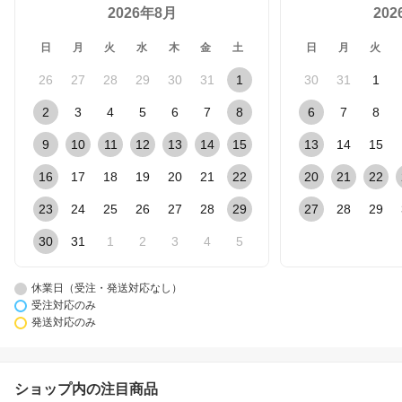
2026年8月
20
日
月
火
水
木
金
土
日
月
火
26
27
28
29
30
31
1
30
31
1
2
3
4
5
6
7
8
6
7
8
9
10
11
12
13
14
15
13
14
15
16
17
18
19
20
21
22
20
21
22
23
24
25
26
27
28
29
27
28
29
30
31
1
2
3
4
5
休業日（受注・発送対応なし）
受注対応のみ
発送対応のみ
ショップ内の注目商品