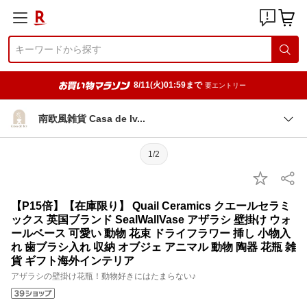
8/11(火)01:59まで
要エントリー
南欧風雑貨 Casa de I
v
1/2
【P15倍】【在庫限り】 Quail Ceramics クエールセラミ
ックス 英国ブランド SealWallVase アザラシ 壁掛け ウォ
ールベース 可愛い 動物 花束 ドライフラワー 挿し 小物入
れ 歯ブラシ入れ 収納 オブジェ アニマル 動物 陶器 花瓶 雑
貨 ギフト海外インテリア
アザラシの壁掛け花瓶！動物好きにはたまらない♪