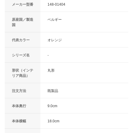
メーカー型番
148-01404
原産国／製造
ベルギー
国
代表カラー
オレンジ
シリーズ名
-
形状（インテ
丸形
リア商品）
注文方法
既製品
本体奥行
9.0cm
本体横幅
18.0cm