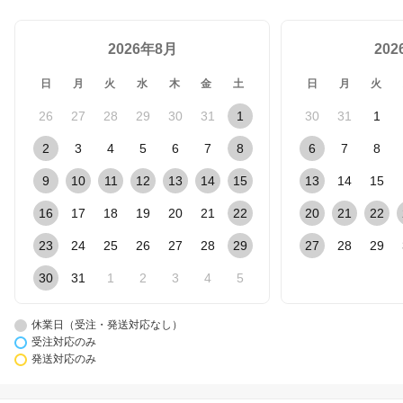
2026年8月
20
日
月
火
水
木
金
土
日
月
火
26
27
28
29
30
31
1
30
31
1
2
3
4
5
6
7
8
6
7
8
9
10
11
12
13
14
15
13
14
15
16
17
18
19
20
21
22
20
21
22
23
24
25
26
27
28
29
27
28
29
30
31
1
2
3
4
5
休業日（受注・発送対応なし）
受注対応のみ
発送対応のみ