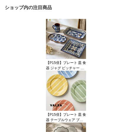
ショップ内の注目商品
【P15倍】プレート 皿 食
器 ジャグ ピッチャー 花
瓶 フラワーベース 花柄
フラワーモチーフ 陶器
テラコッタ ブルー 青 ホ
ワイト 白 テーブルウェ
ア おしゃれ かわいい 輸
入食器 海外インテリア
輸入 インポート 直輸入
オブジェ 置物 インテリ
【P15倍】プレート 皿 食
ア ハンドメイド
器 テーブルウェア ブル
ー イエロー グリーン レ
ッド 青 赤 黄色 陶器 アー