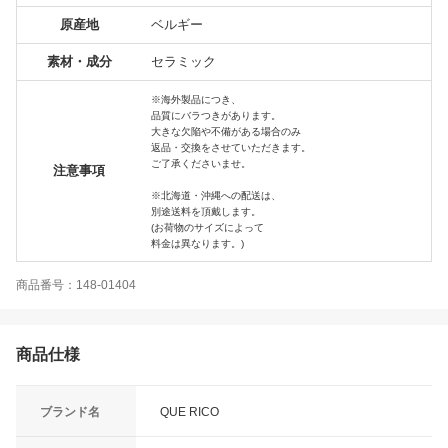
原産地
ベルギー
素材・成分
セラミック
※海外製品につき、
品質にバラつきがあります。
大きな欠陥や不備がある場合のみ
返品・交換をさせていただきます。
ご了承くださいませ。
注意事項
※北海道・沖縄への配送は、
別途送料を頂戴します。
(お荷物のサイズによって
料金は異なります。)
商品番号：148-01404
商品仕様
ブランド名
QUE RICO