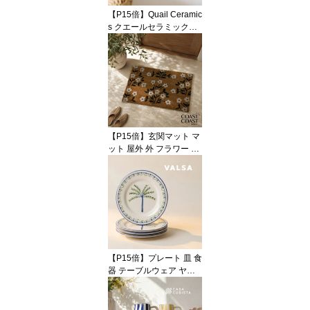
インテリア ギフト
【P15倍】Quail Ceramic
s クエールセラミックス
英国ブランド ネコ ジャ
グ ミディアム 陶器 北欧
かわいい おしゃれ ピッ
チャー ジャグ 花瓶 フラ
ワーベース キャット 猫
ねこ 動物 アニマル イン
テリア プレゼント ギフ
ト 誕生日 記念日 海外イ
【P15倍】玄関マット マ
ンテリア
ット 屋外 外 フラワー 花
柄 小花 ボタニカル コイ
ヤー ナチュラル ブラウ
ン ホワイト グリーン 50
x80 大判 大きい ラージ
おしゃれ かわいい 海外
インテリア 輸入 インポ
ート 直輸入 ギフト イン
テリア Coast to Coast
【P15倍】プレート 皿 食
器 テーブルウェア ヤシ
の木 ボタニカル 1枚 4枚
セット リーフ ホワイト
ブルー 陶器 アースンウ