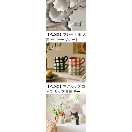
スンウェア ラウンド 22c
m 中皿 オブジェ 置物 イ
ンテリア おしゃれ かわ
いい 海外インテリア 輸
入 インポート 直輸入 ギ
フト 輸入食器 モダン ハ
【P15倍】プレート 皿 大
ンドメイド VALSA HOM
皿 ディナープレート ラ
E
ージ 大判 食器 テーブル
ウェア ウェーブ 花びら
フラワー セラミック 陶
器 ホワイト 白 ブラック
黒 おしゃれ かわいい モ
ダン 海外インテリア 輸
入 インポート 直輸入 ギ
フト 輸入食器オブジェ
【P15倍】マグカップ コ
インテリア Coast to Coa
ップ カップ 食器 テーブ
st
ルウェア ジオメトリック
幾何学 格子柄 チェック
グリーン 緑 ブラック 黒
ブルー 青 カラフル 陶器
テラコッタ ハンドメイド
ポップ おしゃれ かわい
い 輸入 インポート 海外