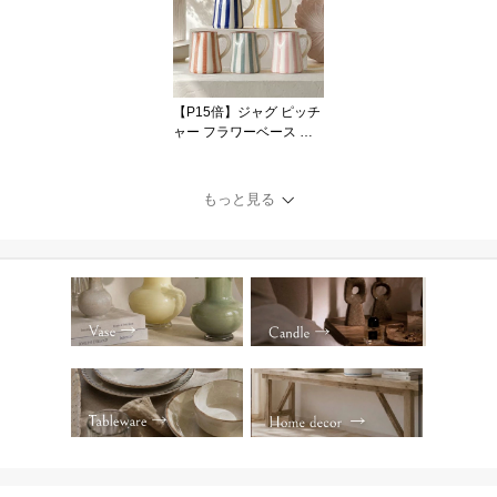
ェア 22cm ハンドメイド
輸入食器 直輸入 インポ
ート 海外インテリア お
しゃれ かわいい モダン
オブジェ ディスプレイ
【P15倍】ジャグ ピッチ
ギフト VALSA HOME
ャー フラワーベース 花
瓶 幾何学 ジオメトリッ
ク ストライプ ボーダー
柄 陶器 セラミック ブル
もっと見る
ー グリーン テラコッタ
カラフル オブジェ 置物
インテリア おしゃれ か
わいい 海外インテリア
直輸入 ハンドメイド ポ
ップ モダン