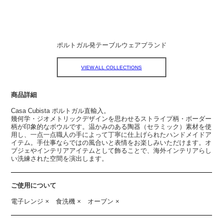
ポルトガル発テーブルウェアブランド
VIEW ALL COLLECTIONS
商品詳細
Casa Cubista ポルトガル直輸入。
幾何学・ジオメトリックデザインを思わせるストライプ柄・ボーダー
柄が印象的なボウルです。温かみのある陶器（セラミック）素材を使
用し、一点一点職人の手によって丁寧に仕上げられたハンドメイドア
イテム。手仕事ならではの風合いと表情をお楽しみいただけます。オ
ブジェやインテリアアイテムとして飾ることで、海外インテリアらし
い洗練された空間を演出します。
ご使用について
電子レンジ × 食洗機 × オーブン ×