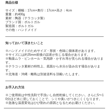
商品仕様
サイズ：横幅：17cm×奥行：17cm×高さ：4cm
重量：約400g
素材：陶器（テラコッタ製）
ブランド国：ポルトガル
製造国：ポルトガル
その他：ハンドメイド
知っておいて頂きたいこと
※ハンドメイドのためサイズ・形状・色味に個体差があります。
※サイズには約35mm前後の誤差が生じる場合があります。
※釉薬ムラ・ピンホール・気泡跡・かすれ等が見られる場合がありま
す。
※テラコッタ素材の特性上、底面から水分が染み出す場合がありま
す。
※北海道・沖縄・離島は別途送料を頂戴いたします。
お手入れ方法
※ご使用前は中性洗剤で手洗いし自然乾燥してください。さらに5〜1
0分ほど水に浸しておくことで、シミや臭いがつきにくくなります。
※急激な温度変化はひび割れの原因となるためお避けください。