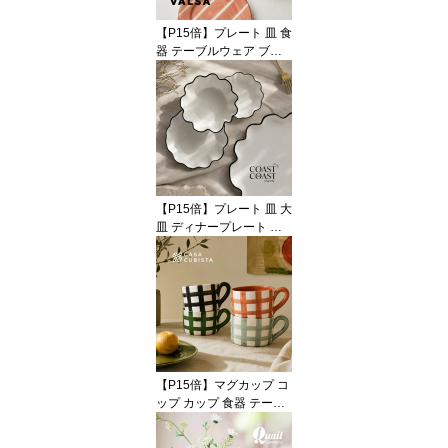
輸入 インポート 直輸入
オブジェ 置物 インテリ
【P15倍】プレート 皿 食
ア ハンドメイド
器 テーブルウェア ブル
ー イエロー グリーン レ
ッド 青 赤 黄色 陶器 アー
スンウェア ラウンド 22c
m 中皿 オブジェ 置物 イ
ンテリア おしゃれ かわ
いい 海外インテリア 輸
入 インポート 直輸入 ギ
フト 輸入食器 モダン ハ
【P15倍】プレート 皿 大
ンドメイド VALSA HOM
皿 ディナープレート ラ
E
ージ 大判 食器 テーブル
ウェア ウェーブ 花びら
フラワー セラミック 陶
器 ホワイト 白 ブラック
黒 おしゃれ かわいい モ
ダン 海外インテリア 輸
入 インポート 直輸入 ギ
フト 輸入食器オブジェ
【P15倍】マグカップ コ
インテリア Coast to Coa
ップ カップ 食器 テーブ
st
ルウェア ジオメトリック
幾何学 格子柄 チェック