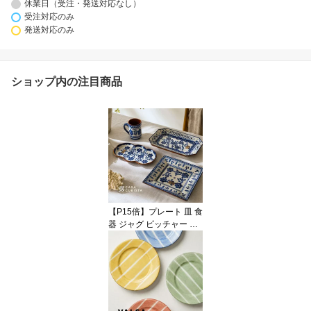
休業日（受注・発送対応なし）
受注対応のみ
発送対応のみ
ショップ内の注目商品
【P15倍】プレート 皿 食
器 ジャグ ピッチャー 花
瓶 フラワーベース 花柄
フラワーモチーフ 陶器
テラコッタ ブルー 青 ホ
ワイト 白 テーブルウェ
ア おしゃれ かわいい 輸
入食器 海外インテリア