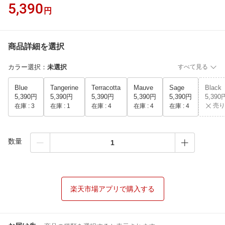
5,390
円
商品詳細を選択
カラー選択
：
未選択
すべて見る
Blue
Tangerine
Terracotta
Mauve
Sage
Black
5,390円
5,390円
5,390円
5,390円
5,390円
5,390
売り
在庫 :
3
在庫 :
1
在庫 :
4
在庫 :
4
在庫 :
4
数量
楽天市場アプリで購入する