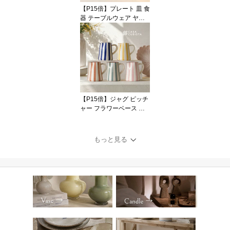
テリア Coast to Coast
【P15倍】プレート 皿 食
器 テーブルウェア ヤシ
の木 ボタニカル 1枚 4枚
セット リーフ ホワイト
ブルー 陶器 アースンウ
ェア 22cm ハンドメイド
輸入食器 直輸入 インポ
ート 海外インテリア お
しゃれ かわいい モダン
オブジェ ディスプレイ
【P15倍】ジャグ ピッチ
ギフト VALSA HOME
ャー フラワーベース 花
瓶 幾何学 ジオメトリッ
ク ストライプ ボーダー
柄 陶器 セラミック ブル
もっと見る
ー グリーン テラコッタ
カラフル オブジェ 置物
インテリア おしゃれ か
わいい 海外インテリア
直輸入 ハンドメイド ポ
ップ モダン