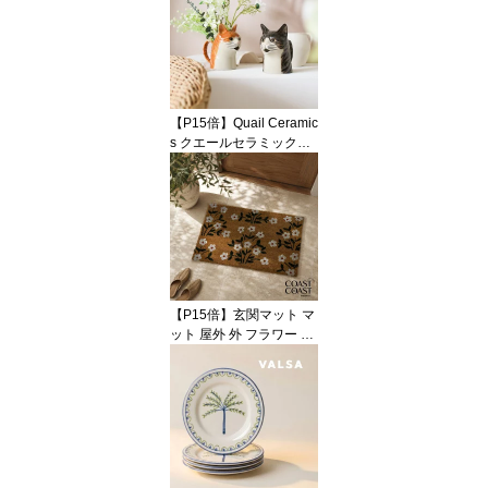
グリーン 緑 ブラック 黒
ブルー 青 カラフル 陶器
テラコッタ ハンドメイド
ポップ おしゃれ かわい
い 輸入 インポート 海外
インテリア ギフト
【P15倍】Quail Ceramic
s クエールセラミックス
英国ブランド ネコ ジャ
グ ミディアム 陶器 北欧
かわいい おしゃれ ピッ
チャー ジャグ 花瓶 フラ
ワーベース キャット 猫
ねこ 動物 アニマル イン
テリア プレゼント ギフ
ト 誕生日 記念日 海外イ
【P15倍】玄関マット マ
ンテリア
ット 屋外 外 フラワー 花
柄 小花 ボタニカル コイ
ヤー ナチュラル ブラウ
ン ホワイト グリーン 50
x80 大判 大きい ラージ
おしゃれ かわいい 海外
インテリア 輸入 インポ
ート 直輸入 ギフト イン