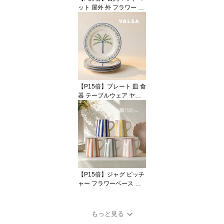
ンテリア
ット 屋外 外 フラワー 花
柄 小花 ボタニカル コイ
ヤー ナチュラル ブラウ
ン ホワイト グリーン 50
x80 大判 大きい ラージ
おしゃれ かわいい 海外
インテリア 輸入 インポ
ート 直輸入 ギフト イン
テリア Coast to Coast
【P15倍】プレート 皿 食
器 テーブルウェア ヤシ
の木 ボタニカル 1枚 4枚
セット リーフ ホワイト
ブルー 陶器 アースンウ
ェア 22cm ハンドメイド
輸入食器 直輸入 インポ
ート 海外インテリア お
しゃれ かわいい モダン
オブジェ ディスプレイ
【P15倍】ジャグ ピッチ
ギフト VALSA HOME
ャー フラワーベース 花
瓶 幾何学 ジオメトリッ
ク ストライプ ボーダー
柄 陶器 セラミック ブル
もっと見る
ー グリーン テラコッタ