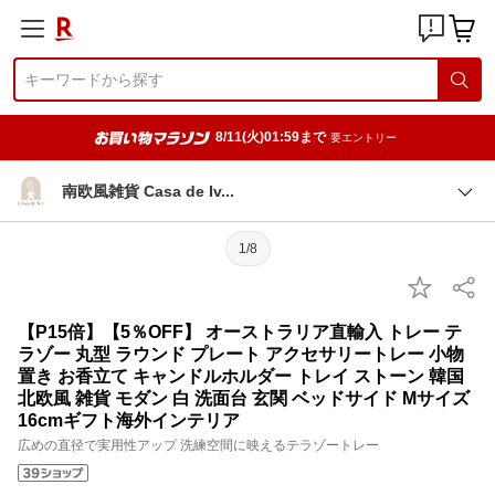
8/11(火)01:59まで
要エントリー
南欧風雑貨 Casa de I
v
1/8
【P15倍】【5％OFF】 オーストラリア直輸入 トレー テ
ラゾー 丸型 ラウンド プレート アクセサリートレー 小物
置き お香立て キャンドルホルダー トレイ ストーン 韓国
北欧風 雑貨 モダン 白 洗面台 玄関 ベッドサイド Mサイズ
16cmギフト海外インテリア
広めの直径で実用性アップ 洗練空間に映えるテラゾートレー