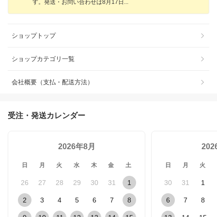
す。発送・お問い合わせは8月17
日
ショップトップ
ショップカテゴリ一覧
会社概要（支払・配送方法）
受注・発送カレンダー
2026年8月
20
日
月
火
水
木
金
土
日
月
火
26
27
28
29
30
31
1
30
31
1
2
3
4
5
6
7
8
6
7
8