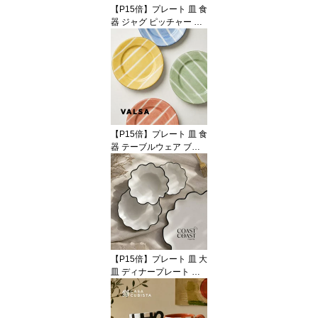
【P15倍】プレート 皿 食
器 ジャグ ピッチャー 花
瓶 フラワーベース 花柄
フラワーモチーフ 陶器
テラコッタ ブルー 青 ホ
ワイト 白 テーブルウェ
ア おしゃれ かわいい 輸
入食器 海外インテリア
輸入 インポート 直輸入
オブジェ 置物 インテリ
【P15倍】プレート 皿 食
ア ハンドメイド
器 テーブルウェア ブル
ー イエロー グリーン レ
ッド 青 赤 黄色 陶器 アー
スンウェア ラウンド 22c
m 中皿 オブジェ 置物 イ
ンテリア おしゃれ かわ
いい 海外インテリア 輸
入 インポート 直輸入 ギ
フト 輸入食器 モダン ハ
【P15倍】プレート 皿 大
ンドメイド VALSA HOM
皿 ディナープレート ラ
E
ージ 大判 食器 テーブル
ウェア ウェーブ 花びら
フラワー セラミック 陶