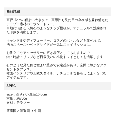
商品詳細
直径16cmの程よい大きさで、実用性も見た目の存在感も兼ね備えた
テラゾー素材のラウンドトレー。
白地に混ざる天然石のようなチップ模様が、ナチュラルで洗練され
た印象を演出します。
キャンドルやディフューザー、コスメのボトルなどを並べれば、
洗面スペースやベッドサイドが一気にスタイリッシュに。
お香立てやアクセサリーの置き場所としてもおすすめで、
鍵・時計・リップなど日常使いの小物トレイとしても活躍します。
石のような見た目と程よい重みで安定感があり、空間に静かなアク
セントをプラス。
韓国インテリアや北欧スタイル、ナチュラルな暮らしによくなじむ
アイテムです。
SPEC
size：高さ2.0×直径16.0cm
重量：約780g
素材：テラゾー
原産国／製造国 ：中国