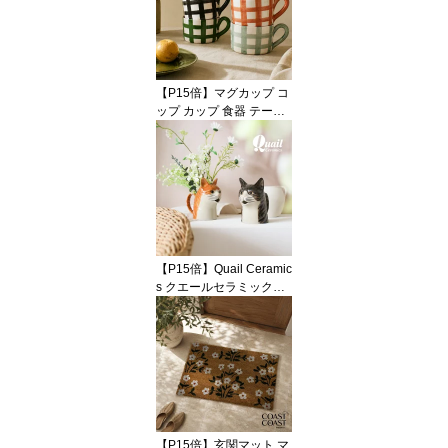
器 ホワイト 白 ブラック
黒 おしゃれ かわいい モ
ダン 海外インテリア 輸
入 インポート 直輸入 ギ
フト 輸入食器オブジェ
【P15倍】マグカップ コ
インテリア Coast to Coa
ップ カップ 食器 テーブ
st
ルウェア ジオメトリック
幾何学 格子柄 チェック
グリーン 緑 ブラック 黒
ブルー 青 カラフル 陶器
テラコッタ ハンドメイド
ポップ おしゃれ かわい
い 輸入 インポート 海外
インテリア ギフト
【P15倍】Quail Ceramic
s クエールセラミックス
英国ブランド ネコ ジャ
グ ミディアム 陶器 北欧
かわいい おしゃれ ピッ
チャー ジャグ 花瓶 フラ
ワーベース キャット 猫
ねこ 動物 アニマル イン
テリア プレゼント ギフ
ト 誕生日 記念日 海外イ
【P15倍】玄関マット マ