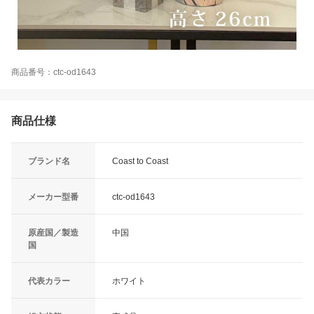
商品番号：ctc-od1643
商品仕様
ブランド名
Coast to Coast
メーカー型番
ctc-od1643
原産国／製造
中国
国
代表カラー
ホワイト