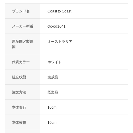
ブランド名
Coast to Coast
メーカー型番
ctc-od1641
原産国／製造
オーストラリア
国
代表カラー
ホワイト
組立状態
完成品
注文方法
既製品
本体奥行
10cm
本体横幅
10cm