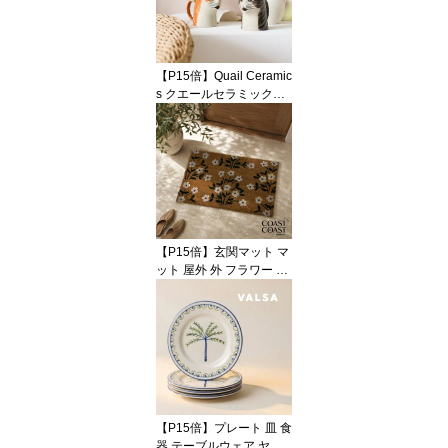
テラコッタ ハンドメイド
ポップ おしゃれ かわい
い 輸入 インポート 海外
インテリア ギフト
【P15倍】Quail Ceramic
s クエールセラミックス
英国ブランド ネコ ジャ
グ ミディアム 陶器 北欧
かわいい おしゃれ ピッ
チャー ジャグ 花瓶 フラ
ワーベース キャット 猫
ねこ 動物 アニマル イン
テリア プレゼント ギフ
ト 誕生日 記念日 海外イ
【P15倍】玄関マット マ
ンテリア
ット 屋外 外 フラワー 花
柄 小花 ボタニカル コイ
ヤー ナチュラル ブラウ
ン ホワイト グリーン 50
x80 大判 大きい ラージ
おしゃれ かわいい 海外
インテリア 輸入 インポ
ート 直輸入 ギフト イン
テリア Coast to Coast
【P15倍】プレート 皿 食
器 テーブルウェア ヤシ