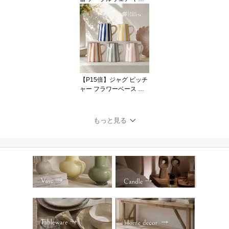
の木 ボタニカル 1枚 4枚
セット リーフ ホワイト
ブルー 陶器 アースンウ
ェア 22cm ハンドメイド
輸入食器 直輸入 インポ
ート 海外インテリア お
しゃれ かわいい モダン
オブジェ ディスプレイ
【P15倍】ジャグ ピッチ
ギフト VALSA HOME
ャー フラワーベース 花
瓶 幾何学 ジオメトリッ
ク ストライプ ボーダー
柄 陶器 セラミック ブル
もっと見る
ー グリーン テラコッタ
カラフル オブジェ 置物
インテリア おしゃれ か
わいい 海外インテリア
直輸入 ハンドメイド ポ
ップ モダン