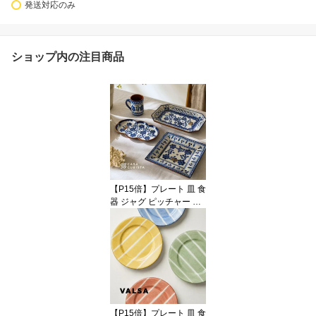
発送対応のみ
ショップ内の注目商品
【P15倍】プレート 皿 食
器 ジャグ ピッチャー 花
瓶 フラワーベース 花柄
フラワーモチーフ 陶器
テラコッタ ブルー 青 ホ
ワイト 白 テーブルウェ
ア おしゃれ かわいい 輸
入食器 海外インテリア
輸入 インポート 直輸入
オブジェ 置物 インテリ
【P15倍】プレート 皿 食