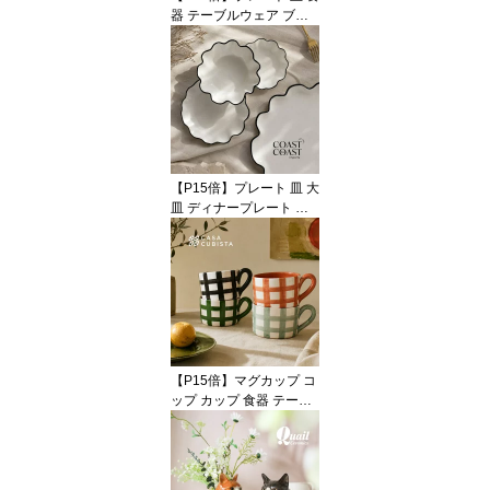
ア ハンドメイド
器 テーブルウェア ブル
ー イエロー グリーン レ
ッド 青 赤 黄色 陶器 アー
スンウェア ラウンド 22c
m 中皿 オブジェ 置物 イ
ンテリア おしゃれ かわ
いい 海外インテリア 輸
入 インポート 直輸入 ギ
フト 輸入食器 モダン ハ
【P15倍】プレート 皿 大
ンドメイド VALSA HOM
皿 ディナープレート ラ
E
ージ 大判 食器 テーブル
ウェア ウェーブ 花びら
フラワー セラミック 陶
器 ホワイト 白 ブラック
黒 おしゃれ かわいい モ
ダン 海外インテリア 輸
入 インポート 直輸入 ギ
フト 輸入食器オブジェ
【P15倍】マグカップ コ
インテリア Coast to Coa
ップ カップ 食器 テーブ
st
ルウェア ジオメトリック
幾何学 格子柄 チェック
グリーン 緑 ブラック 黒
ブルー 青 カラフル 陶器