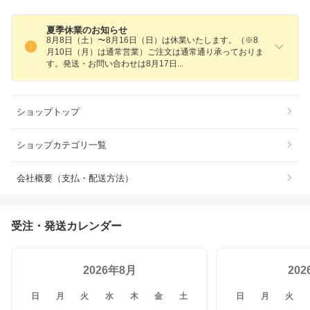
夏季休業のお知らせ
8月8日（土）〜8月16日（日）は休業いたします。（※8
月10日（月）は通常営業）ご注文は通常通り承っておりま
す。発送・お問い合わせは8月17
日
ショップトップ
ショップカテゴリ一覧
会社概要（支払・配送方法）
受注・発送カレンダー
2026年8月
20
日
月
火
水
木
金
土
日
月
火