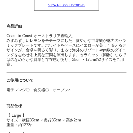
VIEW ALL COLLECTIONS
商品詳細
Coast to Coast オーストラリア直輸入。
みずみずしいレモンをモチーフにした、爽やかな世界観が魅力のセラ
ミックプレートです。ホワイトをベースにイエローが美しく映えるデ
ザインが、食卓を明るく彩り、まるで海外のリゾートや南欧のダイニ
ングを思わせる上質な空間を演出します。セラミック（陶器）ならで
はのなめらかな質感と存在感があり、35cm・17cmの2サイズをご用
意。
ご使用について
電子レンジ〇 食洗器〇 オーブン×
商品仕様
【 Large 】
サイズ：横幅35cm × 奥行35cm × 高さ2cm
重量：約1273g