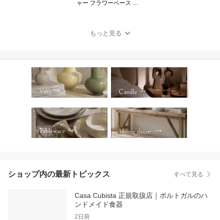
ャー フラワーベース 花
瓶 幾何学 ジオメトリッ
ク ストライプ ボーダー
柄 陶器 セラミック ブル
もっと見る
ー グリーン テラコッタ
カラフル オブジェ 置物
インテリア おしゃれ か
わいい 海外インテリア
直輸入 ハンドメイド ポ
ップ モダン
ショップ内の最新トピックス
すべて見る
Casa Cubista 正規取扱店｜ポルトガルのハ
ンドメイド食器
2日前