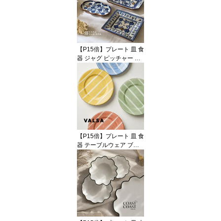
【P15倍】プレート 皿 食
器 ジャグ ピッチャー 花
瓶 フラワーベース 花柄
フラワーモチーフ 陶器
テラコッタ ブルー 青 ホ
ワイト 白 テーブルウェ
ア おしゃれ かわいい 輸
入食器 海外インテリア
輸入 インポート 直輸入
オブジェ 置物 インテリ
【P15倍】プレート 皿 食
ア ハンドメイド
器 テーブルウェア ブル
ー イエロー グリーン レ
ッド 青 赤 黄色 陶器 アー
スンウェア ラウンド 22c
m 中皿 オブジェ 置物 イ
ンテリア おしゃれ かわ
いい 海外インテリア 輸
入 インポート 直輸入 ギ
フト 輸入食器 モダン ハ