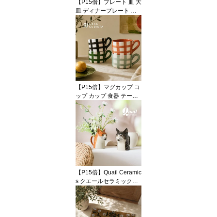
【P15倍】プレート 皿 大
ンドメイド VALSA HOM
皿 ディナープレート ラ
E
ージ 大判 食器 テーブル
ウェア ウェーブ 花びら
フラワー セラミック 陶
器 ホワイト 白 ブラック
黒 おしゃれ かわいい モ
ダン 海外インテリア 輸
入 インポート 直輸入 ギ
フト 輸入食器オブジェ
【P15倍】マグカップ コ
インテリア Coast to Coa
ップ カップ 食器 テーブ
st
ルウェア ジオメトリック
幾何学 格子柄 チェック
グリーン 緑 ブラック 黒
ブルー 青 カラフル 陶器
テラコッタ ハンドメイド
ポップ おしゃれ かわい
い 輸入 インポート 海外
インテリア ギフト
【P15倍】Quail Ceramic
s クエールセラミックス
英国ブランド ネコ ジャ
グ ミディアム 陶器 北欧
かわいい おしゃれ ピッ
チャー ジャグ 花瓶 フラ