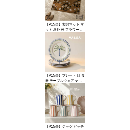
ワーベース キャット 猫
ねこ 動物 アニマル イン
テリア プレゼント ギフ
ト 誕生日 記念日 海外イ
【P15倍】玄関マット マ
ンテリア
ット 屋外 外 フラワー 花
柄 小花 ボタニカル コイ
ヤー ナチュラル ブラウ
ン ホワイト グリーン 50
x80 大判 大きい ラージ
おしゃれ かわいい 海外
インテリア 輸入 インポ
ート 直輸入 ギフト イン
テリア Coast to Coast
【P15倍】プレート 皿 食
器 テーブルウェア ヤシ
の木 ボタニカル 1枚 4枚
セット リーフ ホワイト
ブルー 陶器 アースンウ
ェア 22cm ハンドメイド
輸入食器 直輸入 インポ
ート 海外インテリア お
しゃれ かわいい モダン
オブジェ ディスプレイ
【P15倍】ジャグ ピッチ
ギフト VALSA HOME