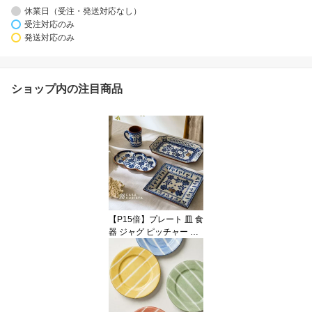
休業日（受注・発送対応なし）
受注対応のみ
発送対応のみ
ショップ内の注目商品
【P15倍】プレート 皿 食
器 ジャグ ピッチャー 花
瓶 フラワーベース 花柄
フラワーモチーフ 陶器
テラコッタ ブルー 青 ホ
ワイト 白 テーブルウェ
ア おしゃれ かわいい 輸
入食器 海外インテリア