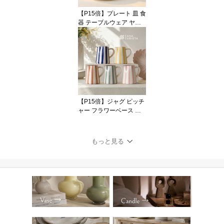
テリア Coast to Coast
【P15倍】プレート 皿 食
器 テーブルウェア ヤシ
の木 ボタニカル 1枚 4枚
セット リーフ ホワイト
ブルー 陶器 アースンウ
ェア 22cm ハンドメイド
輸入食器 直輸入 インポ
ート 海外インテリア お
しゃれ かわいい モダン
オブジェ ディスプレイ
【P15倍】ジャグ ピッチ
ギフト VALSA HOME
ャー フラワーベース 花
瓶 幾何学 ジオメトリッ
ク ストライプ ボーダー
柄 陶器 セラミック ブル
もっと見る
ー グリーン テラコッタ
カラフル オブジェ 置物
インテリア おしゃれ か
わいい 海外インテリア
直輸入 ハンドメイド ポ
ップ モダン