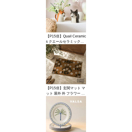
幾何学 格子柄 チェック
グリーン 緑 ブラック 黒
ブルー 青 カラフル 陶器
テラコッタ ハンドメイド
ポップ おしゃれ かわい
い 輸入 インポート 海外
インテリア ギフト
【P15倍】Quail Ceramic
s クエールセラミックス
英国ブランド ネコ ジャ
グ ミディアム 陶器 北欧
かわいい おしゃれ ピッ
チャー ジャグ 花瓶 フラ
ワーベース キャット 猫
ねこ 動物 アニマル イン
テリア プレゼント ギフ
ト 誕生日 記念日 海外イ
【P15倍】玄関マット マ
ンテリア
ット 屋外 外 フラワー 花
柄 小花 ボタニカル コイ
ヤー ナチュラル ブラウ
ン ホワイト グリーン 50
x80 大判 大きい ラージ
おしゃれ かわいい 海外
インテリア 輸入 インポ
ート 直輸入 ギフト イン