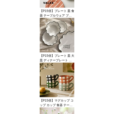
輸入 インポート 直輸入
オブジェ 置物 インテリ
【P15倍】プレート 皿 食
ア ハンドメイド
器 テーブルウェア ブル
ー イエロー グリーン レ
ッド 青 赤 黄色 陶器 アー
スンウェア ラウンド 22c
m 中皿 オブジェ 置物 イ
ンテリア おしゃれ かわ
いい 海外インテリア 輸
入 インポート 直輸入 ギ
フト 輸入食器 モダン ハ
【P15倍】プレート 皿 大
ンドメイド VALSA HOM
皿 ディナープレート ラ
E
ージ 大判 食器 テーブル
ウェア ウェーブ 花びら
フラワー セラミック 陶
器 ホワイト 白 ブラック
黒 おしゃれ かわいい モ
ダン 海外インテリア 輸
入 インポート 直輸入 ギ
フト 輸入食器オブジェ
【P15倍】マグカップ コ
インテリア Coast to Coa
ップ カップ 食器 テーブ
st
ルウェア ジオメトリック