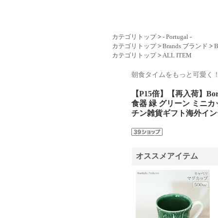
カテゴリトップ
>
- Portugal -
カテゴリトップ
>
Brands ブランド
>
B
カテゴリトップ
>
ALL ITEM
朝食タイムをもっと可愛く
【P15倍】【再入荷】Bor
食器 緑 グリーン ミニカ
チン雑貨ギフト海外イン
オススメアイテム