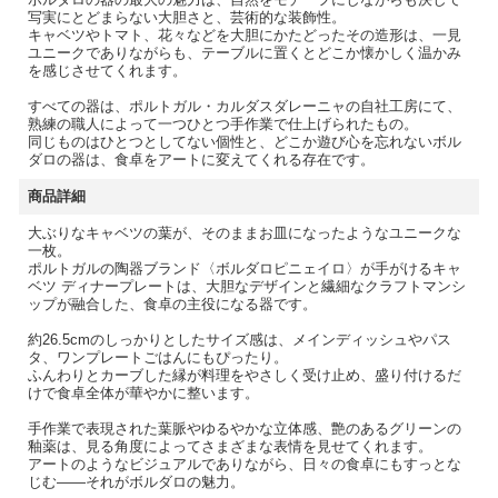
写実にとどまらない大胆さと、芸術的な装飾性。
キャベツやトマト、花々などを大胆にかたどったその造形は、一見
ユニークでありながらも、テーブルに置くとどこか懐かしく温かみ
を感じさせてくれます。
すべての器は、ポルトガル・カルダスダレーニャの自社工房にて、
熟練の職人によって一つひとつ手作業で仕上げられたもの。
同じものはひとつとしてない個性と、どこか遊び心を忘れないボル
ダロの器は、食卓をアートに変えてくれる存在です。
商品詳細
大ぶりなキャベツの葉が、そのままお皿になったようなユニークな
一枚。
ポルトガルの陶器ブランド〈ボルダロピニェイロ〉が手がけるキャ
ベツ ディナープレートは、大胆なデザインと繊細なクラフトマンシ
ップが融合した、食卓の主役になる器です。
約26.5cmのしっかりとしたサイズ感は、メインディッシュやパス
タ、ワンプレートごはんにもぴったり。
ふんわりとカーブした縁が料理をやさしく受け止め、盛り付けるだ
けで食卓全体が華やかに整います。
手作業で表現された葉脈やゆるやかな立体感、艶のあるグリーンの
釉薬は、見る角度によってさまざまな表情を見せてくれます。
アートのようなビジュアルでありながら、日々の食卓にもすっとな
じむ——それがボルダロの魅力。