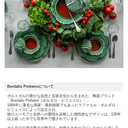
Bordallo Pinheiroについて
ポルトガルの豊かな自然と芸術文化から生まれた、陶器ブランド
〈Bordallo Pinheiro（ボルダロ・ピニェイロ）〉。
1884年に著名な画家・風刺画家でもあったラファエル・ボルダロ・
ピニェイロによって設立され、
彼のユーモアと自然への愛情を反映した個性的なデザインは、130年
以上経った今でも世界中で愛されています。
ボルダロの器の最大の魅力は、自然をモチーフにしながらも決して