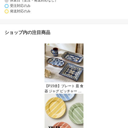
休業日（受注・発送対応なし）
受注対応のみ
発送対応のみ
ショップ内の注目商品
【P15倍】プレート 皿 食
器 ジャグ ピッチャー 花
瓶 フラワーベース 花柄
フラワーモチーフ 陶器
テラコッタ ブルー 青 ホ
ワイト 白 テーブルウェ
ア おしゃれ かわいい 輸
入食器 海外インテリア
輸入 インポート 直輸入