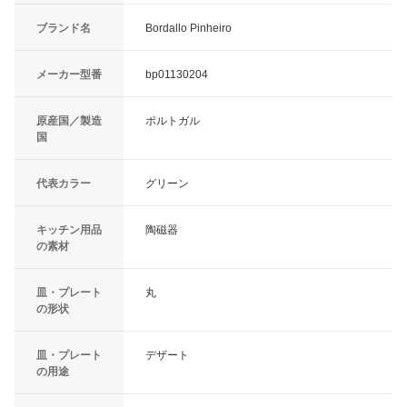
ブランド名
Bordallo Pinheiro
メーカー型番
bp01130204
原産国／製造
ポルトガル
国
代表カラー
グリーン
キッチン用品
陶磁器
の素材
皿・プレート
丸
の形状
皿・プレート
デザート
の用途