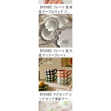
オブジェ 置物 インテリ
【P15倍】プレート 皿 食
ア ハンドメイド
器 テーブルウェア ブル
ー イエロー グリーン レ
ッド 青 赤 黄色 陶器 アー
スンウェア ラウンド 22c
m 中皿 オブジェ 置物 イ
ンテリア おしゃれ かわ
いい 海外インテリア 輸
入 インポート 直輸入 ギ
フト 輸入食器 モダン ハ
【P15倍】プレート 皿 大
ンドメイド VALSA HOM
皿 ディナープレート ラ
E
ージ 大判 食器 テーブル
ウェア ウェーブ 花びら
フラワー セラミック 陶
器 ホワイト 白 ブラック
黒 おしゃれ かわいい モ
ダン 海外インテリア 輸
入 インポート 直輸入 ギ
フト 輸入食器オブジェ
【P15倍】マグカップ コ
インテリア Coast to Coa
ップ カップ 食器 テーブ
st
ルウェア ジオメトリック
幾何学 格子柄 チェック