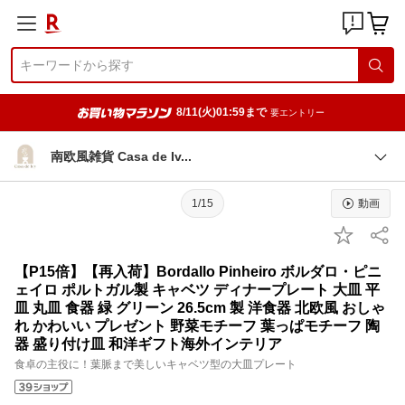
8/11(火)01:59まで
要エントリー
南欧風雑貨 Casa de I
v
1/15
動画
【P15倍】【再入荷】Bordallo Pinheiro ボルダロ・ピニ
ェイロ ポルトガル製 キャベツ ディナープレート 大皿 平
皿 丸皿 食器 緑 グリーン 26.5cm 製 洋食器 北欧風 おしゃ
れ かわいい プレゼント 野菜モチーフ 葉っぱモチーフ 陶
器 盛り付け皿 和洋ギフト海外インテリア
食卓の主役に！葉脈まで美しいキャベツ型の大皿プレート