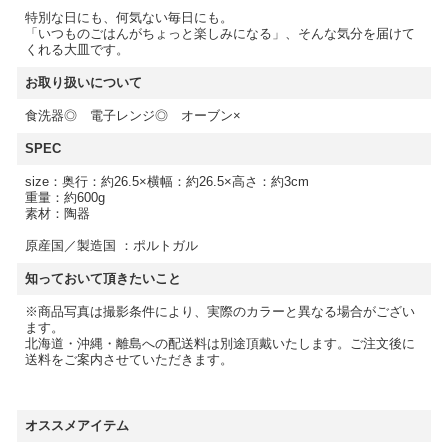
特別な日にも、何気ない毎日にも。
「いつものごはんがちょっと楽しみになる」、そんな気分を届けて
くれる大皿です。
お取り扱いについて
食洗器◎ 電子レンジ◎ オーブン×
SPEC
size：奥行：約26.5×横幅：約26.5×高さ：約3cm
重量：約600g
素材：陶器
原産国／製造国 ：ポルトガル
知っておいて頂きたいこと
※商品写真は撮影条件により、実際のカラーと異なる場合がござい
ます。
北海道・沖縄・離島への配送料は別途頂戴いたします。ご注文後に
送料をご案内させていただきます。
オススメアイテム