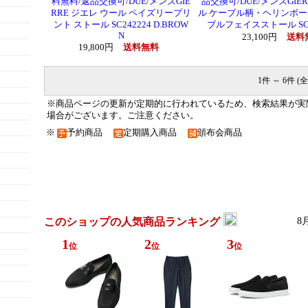
料無料/返品交換可/DUE/メンズGIE
品交換可/DUE/メンズGIE
RRE ジエレ ウール ペイズリープリ
ル ケーブル柄・ヘリンボー
ント ストール SC242224 D.BROW
ブルフェイスストール SC24
N
23,100円
送料
19,800円
送料無料
1件 ～ 6件 (全
※商品ページの更新が定期的に行われているため、検索結果が実
場合がございます。ご注意ください。
※
予約商品
定期購入商品
頒布会商品
このショップの人気商品ランキング
8
1
2
3
位
位
位