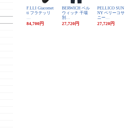
F​.​L​L​I​ ​G​i​a​c​o​m​e​t​
B​E​R​W​I​C​H​ ​ベ​ル​
P​E​L​L​I​C​O​ ​S​U​N​
t​i​ ​フ​ラ​テ​ッ​リ​
ウ​ィ​ッ​チ​ ​干​場​
N​Y​ ​ペ​リ​ー​コ​サ​
…
別​…
ニ​ー​…
84,700
円
27,720
円
27,720
円