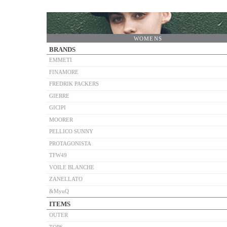
WOMENS
BRANDS
EMMETI
FINAMORE
FREDRIK PACKERS
GIERRE
GICIPI
MOORER
PELLICO SUNNY
PROTAGONISTA
TFW49
VOILE BLANCHE
ZANELLATO
&MyuQ
ITEMS
OUTER