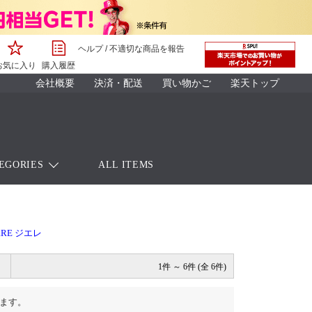
ヘルプ
/
不適切な商品を報告
お気に入り
購入履歴
会社概要
決済・配送
買い物かご
楽天トップ
EGORIES
ALL ITEMS
ERRE ジエレ
1件 ～ 6件 (全 6件)
ます。