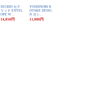
S​E​C​R​I​D​ ​セ​ク​
Y​O​S​H​I​N​O​R​I​ ​K​
リ​ッ​ド​ ​E​N​V​E​L​
O​T​A​K​E​ ​D​E​S​I​G​
O​P​E​ ​W​…
N​ ​ヨ​シ​…
14,850
円
11,000
円