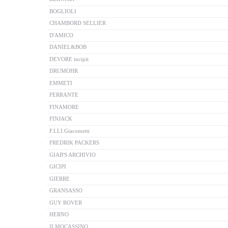
BOGLIOLI
CHAMBORD SELLIER
D'AMICO
DANIEL&BOB
DEVORE incipit
DRUMOHR
EMMETI
FERRANTE
FINAMORE
FINJACK
F.LLI.Giacometti
FREDRIK PACKERS
GIAB'S ARCHIVIO
GICIPI
GIERRE
GRANSASSO
GUY ROVER
HERNO
ILMOCASSINO