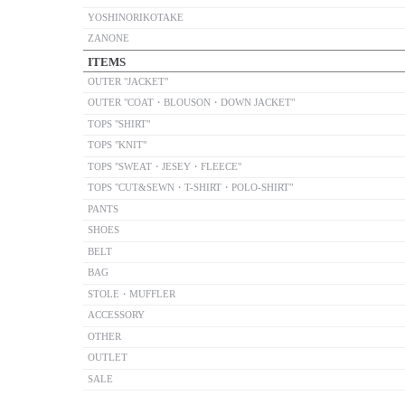
YOSHINORIKOTAKE
ZANONE
ITEMS
OUTER "JACKET"
OUTER "COAT・BLOUSON・DOWN JACKET"
TOPS "SHIRT"
TOPS "KNIT"
TOPS "SWEAT・JESEY・FLEECE"
TOPS "CUT&SEWN・T-SHIRT・POLO-SHIRT"
PANTS
SHOES
BELT
BAG
STOLE・MUFFLER
ACCESSORY
OTHER
OUTLET
SALE