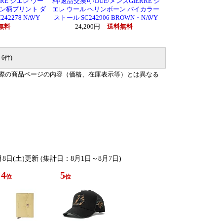
RRE ジエレ ウー
料/返品交換可/DUE/メンズGIERRE ジ
ン柄プリント ダ
エレ ウール ヘリンボーン バイカラー
2278 NAVY
ストール SC242906 BROWN・NAVY
無料
24,200円
送料無料
 6件)
際の商品ページの内容（価格、在庫表示等）とは異なる
月8日(土)更新 (集計日：8月1日～8月7日)
4
5
位
位