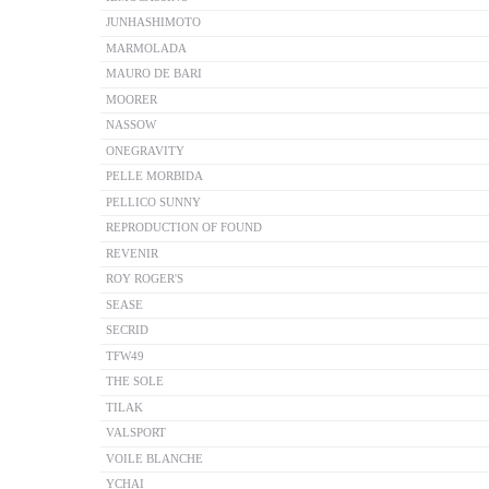
JUNHASHIMOTO
MARMOLADA
MAURO DE BARI
MOORER
NASSOW
ONEGRAVITY
PELLE MORBIDA
PELLICO SUNNY
REPRODUCTION OF FOUND
REVENIR
ROY ROGER'S
SEASE
SECRID
TFW49
THE SOLE
TILAK
VALSPORT
VOILE BLANCHE
YCHAI