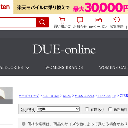
買い物かご
お知らせ
myクーポン
閲覧履歴
ATEGORIES
WOMENS BRANDS
WOMENS CAT
>
>
>
>
> GI
カテゴリトップ
ALL ITEMS
MENS
MENS BRAND
BRAND 2 (F-J)
並び替え
在庫あり
送料無料
価格や送料は、商品のサイズや色によって異なる場合があり