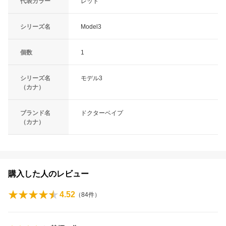
代表カラー
レッド
シリーズ名
Model3
個数
1
シリーズ名
モデル3
（カナ）
ブランド名
ドクターベイプ
（カナ）
購入した人のレビュー
4.52
（
84
件）