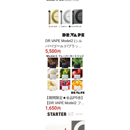
DR.VAPE Model2 (シル
バー/ゴールド/ブラック)
5,500
VAPE 電子タバコ 加熱式
円
タバコ 充電式 ニコチン0
ドクターベイプ タール
ニコチン0 モデル2
【期間限定★全品P5倍】
【DR.VAPE Model2 フレ
1,650
ーバーカートリッジ】VA
円
PE 電子タバコ 水蒸気 シ
ーシャ 持ち運び 加熱式
タバコ 充電式 ニコチン0
ドクターベイプ モデル