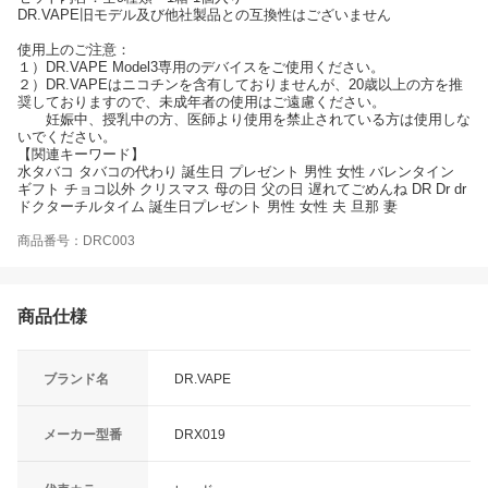
DR.VAPE旧モデル及び他社製品との互換性はございません
使用上のご注意：
１）DR.VAPE Model3専用のデバイスをご使用ください。
２）DR.VAPEはニコチンを含有しておりませんが、20歳以上の方を推
奨しておりますので、未成年者の使用はご遠慮ください。
妊娠中、授乳中の方、医師より使用を禁止されている方は使用しな
いでください。
【関連キーワード】
水タバコ タバコの代わり 誕生日 プレゼント 男性 女性 バレンタイン
ギフト チョコ以外 クリスマス 母の日 父の日 遅れてごめんね DR Dr dr
ドクターチルタイム 誕生日プレゼント 男性 女性 夫 旦那 妻
商品番号：DRC003
商品仕様
ブランド名
DR.VAPE
メーカー型番
DRX019