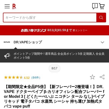
8/11(火)01:59まで
要エントリー
DR.VAPEショップ
ポイントアップ期間中 ! 通常商品 全会員ポイント5倍 定期購入 全会員
ポイント5倍
8/17
（
84
件）
4.52
【期間限定★全品P5倍】【新フレーバー2種登場！】DR.
VAPE ドクターベイプ β-カリオフィレン配合フレーバー f
or Model 3 [ どくたーべいぷ ニコチン タール なし]ベイプ
リキッド 電子タバコ 水蒸気 シーシャ 持ち運び 加熱式タ
バコ vape puff