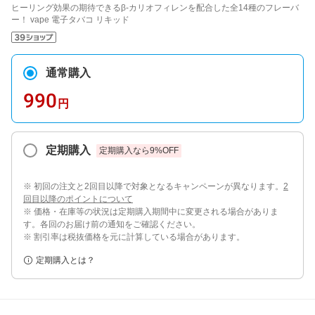
ヒーリング効果の期待できるβ-カリオフィレンを配合した全14種のフレーバ
ー！ vape 電子タバコ リキッド
通常購入
990
円
定期購入
定期購入なら
9
%OFF
※ 初回の注文と2回目以降で対象となるキャンペーンが異なります。
2
回目以降のポイントについて
※ 価格・在庫等の状況は定期購入期間中に変更される場合がありま
す。各回のお届け前の通知をご確認ください。
※ 割引率は税抜価格を元に計算している場合があります。
定期購入とは？