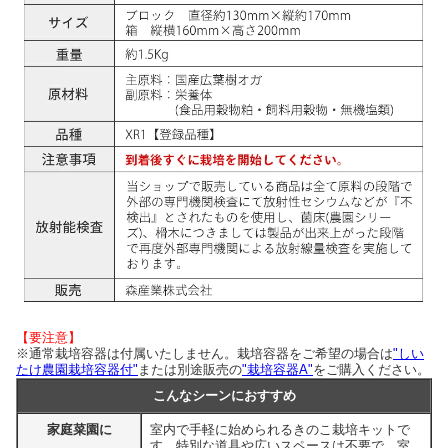
【要注意】
※通常栽培容器は付属いたしません。栽培容器をご希望の場合は
"しい
たけ農園栽培容器付"
または別途販売の
"栽培容器A"
をご購入ください。
こんなシーンにおすすめ
家庭菜園に
室内で手軽に始められるきのこ栽培キットで
す。特別な道具や広いスペースは不要で、室