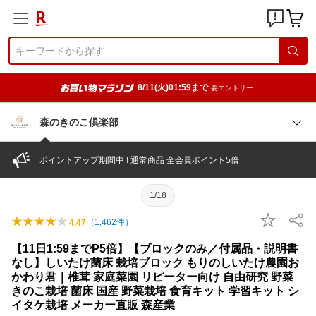
8/11(火)01:59まで
要エントリー
森のきのこ倶楽部
ポイントアップ期間中 ! 通常商品 全会員ポイント5倍
1/18
（
1,462
件）
4.47
【11日1:59までP5倍】【ブロックのみ／付属品・説明書
なし】しいたけ菌床 栽培ブロック もりのしいたけ農園お
かわり君｜椎茸 家庭菜園 リピーター向け 自由研究 野菜
きのこ栽培 菌床 国産 野菜栽培 食育キット 学習キット シ
イタケ栽培 メーカー直販 森産業