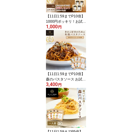
がない時 食欲 朝ごはん
高齢者 食事 朝食 ギフト
快気祝い
【11日1:59までP10倍】
1000円ポッキリ！お試し
1,000
セット【1合用】森のき
円
のこご飯の素 送料無料｜
炊き込みご飯 釜飯 炊き
込みご飯の素 レトルト
パウチ お取り寄せ レト
ルト食品 常温保存 舞茸
椎茸 しめじ 国産 一人暮
らし 和食 キノコ 簡単調
理 時短 1合
【11日1:59までP10倍】
森のパスタソース お試し
3,400
セット【1人前×8種類】
円
送料無料｜きのこ屋特製
パスタソース きのこスパ
ゲティ きのこパスタ レ
トルト 国産きのこ ギフ
ト 贈り物 スパゲティ ス
パゲティー パスタソース
きのこ ボロネーゼ パス
タ ソース
【11日1:59までP5倍】