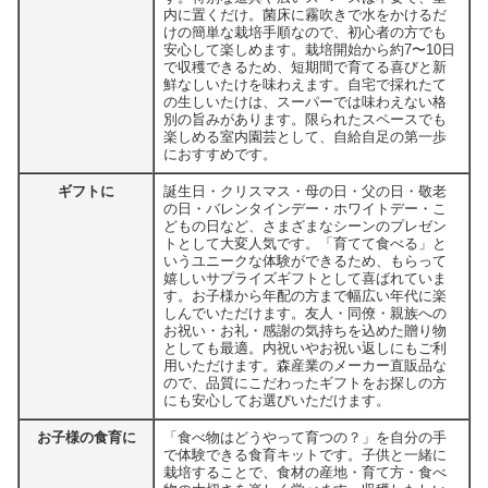
内に置くだけ。菌床に霧吹きで水をかけるだ
けの簡単な栽培手順なので、初心者の方でも
安心して楽しめます。栽培開始から約7〜10日
で収穫できるため、短期間で育てる喜びと新
鮮なしいたけを味わえます。自宅で採れたて
の生しいたけは、スーパーでは味わえない格
別の旨みがあります。限られたスペースでも
楽しめる室内園芸として、自給自足の第一歩
におすすめです。
ギフトに
誕生日・クリスマス・母の日・父の日・敬老
の日・バレンタインデー・ホワイトデー・こ
どもの日など、さまざまなシーンのプレゼン
トとして大変人気です。「育てて食べる」と
いうユニークな体験ができるため、もらって
嬉しいサプライズギフトとして喜ばれていま
す。お子様から年配の方まで幅広い年代に楽
しんでいただけます。友人・同僚・親族への
お祝い・お礼・感謝の気持ちを込めた贈り物
としても最適。内祝いやお祝い返しにもご利
用いただけます。森産業のメーカー直販品な
ので、品質にこだわったギフトをお探しの方
にも安心してお選びいただけます。
お子様の食育に
「食べ物はどうやって育つの？」を自分の手
で体験できる食育キットです。子供と一緒に
栽培することで、食材の産地・育て方・食べ