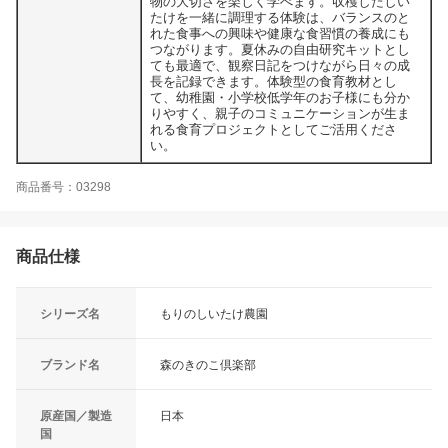
物の大切さを楽しく学べます。収穫したしい
たけを一緒に調理する体験は、バランスのと
れた食事への興味や健康な食習慣の養成にも
つながります。夏休みの自由研究キットとし
ても最適で、観察日記をつけながら日々の成
長を記録できます。体験型の食育教材とし
て、幼稚園・小学校低学年のお子様にも分か
りやすく、親子のコミュニケーションが生ま
れる食育プロジェクトとしてご活用くださ
い。
商品番号：03298
商品仕様
シリーズ名
もりのしいたけ農園
ブランド名
森のきのこ倶楽部
原産国／製造
日本
国