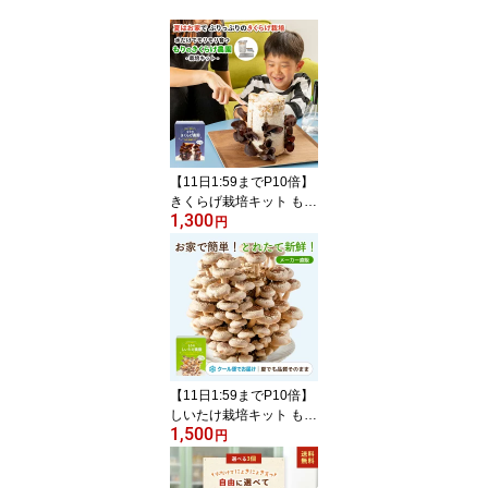
【11日1:59までP10倍】
きくらげ栽培キット もり
1,300
のきくらげ農園｜夏季限
円
定 栽培セット 栽培キッ
ト 木耳 食育 食育キット
収穫体験 家庭菜園 自由
研究 観察 野菜 きのこ栽
培 菌床 生きくらげ 国産
きくらげ 食物繊維 ビタ
ミンD 自由研究 小学生
栄養 夏休み
【11日1:59までP10倍】
しいたけ栽培キット もり
1,500
のしいたけ農園｜クール
円
便｜椎茸 きのこ栽培 栽
培セット 栽培キット 食