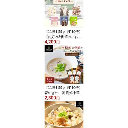
育 食育キット 収穫体験
家庭菜園 初心者 子供 自
由研究 ギフト プレゼン
ト 菌床 室内栽培 生しい
たけ 体験キット きのこ
狩り 森産業
【11日1:59までP10倍】
【お好み3個 選べてお
4,200
得】きのこ栽培キット 農
円
園3個チョイス（化粧箱
付）｜キノコ栽培 きのこ
栽培 しいたけ 椎茸 シイ
タケ きくらげ キクラゲ
木耳 きのこ栽培キット
家庭菜園 自由研究 野菜
菌床 食育 まとめ買い 送
料無料
【11日1:59までP10倍】
森のきのこ粥 海鮮中華
2,800
お試しセット【1人前×5
円
種類】300g 送料無料｜
国産 中華粥 海鮮中華粥
おかゆ お粥 レトルト 簡
単調理 国産米 高級 非常
食 中華 粥 食べ比べ 食欲