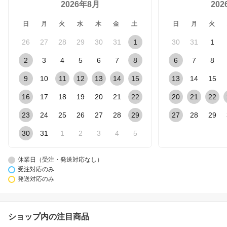
2026年8月
20
日
月
火
水
木
金
土
日
月
火
26
27
28
29
30
31
1
30
31
1
2
3
4
5
6
7
8
6
7
8
9
10
11
12
13
14
15
13
14
15
16
17
18
19
20
21
22
20
21
22
23
24
25
26
27
28
29
27
28
29
30
31
1
2
3
4
5
休業日（受注・発送対応なし）
受注対応のみ
発送対応のみ
ショップ内の注目商品