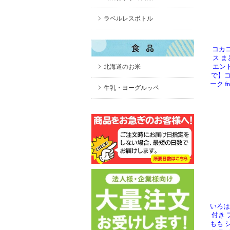
ラベルレスボトル
コカコ
ス ま
北海道のお米
エント
で】コ
ーク f
牛乳・ヨーグルッペ
いろは
付き 
もも 