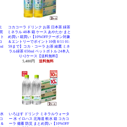
ミ
コカコーラ ドリンク お茶 日本茶 緑茶
買
ミネラル 48本 箱 ケース あやたか まと
ント
め買い 箱買い【10%OFFクーポン対象
コ
＆エントリーでポイント10倍 8/11 01:
ml
59まで】コカ・コーラ お茶 綾鷹 ミネ
ラル緑茶 650ml ペットボトル 24本入
り×2ケース【送料無料】
5,480円
送料無料
 水
いろはす ドリンク ミネラルウォータ
カコ
ー 水 イロハス 北海道 軟水 箱 コカコ
象＆
ーラ 備蓄 防災 まとめ買い【10%OFF