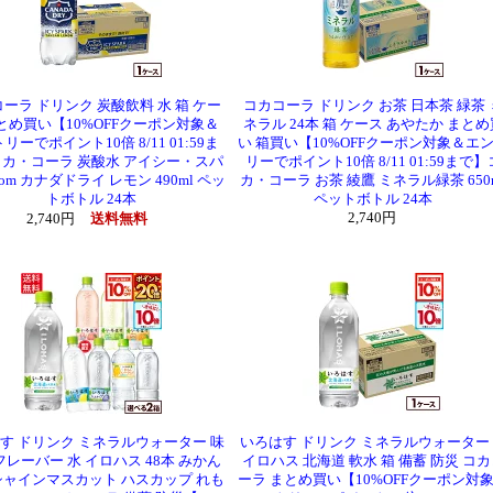
ーラ ドリンク 炭酸飲料 水 箱 ケー
コカコーラ ドリンク お茶 日本茶 緑茶 
とめ買い【10%OFFクーポン対象＆
ネラル 24本 箱 ケース あやたか まとめ
リーでポイント10倍 8/11 01:59ま
い 箱買い【10%OFFクーポン対象＆エ
カ・コーラ 炭酸水 アイシー・スパ
リーでポイント10倍 8/11 01:59まで】
rom カナダドライ レモン 490ml ペッ
カ・コーラ お茶 綾鷹 ミネラル緑茶 650
トボトル 24本
ペットボトル 24本
2,740円
2,740円
送料無料
す ドリンク ミネラルウォーター 味
いろはす ドリンク ミネラルウォーター
フレーバー 水 イロハス 48本 みかん
イロハス 北海道 軟水 箱 備蓄 防災 コ
シャインマスカット ハスカップ れも
ーラ まとめ買い【10%OFFクーポン対