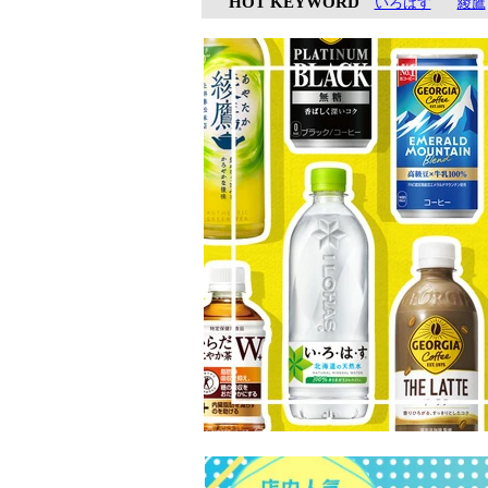
HOT KEYWORD
いろはす
綾鷹