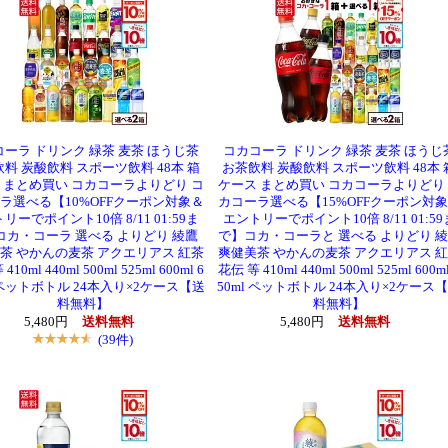
ーラ ドリンク 緑茶 麦茶 ほうじ茶
コカコーラ ドリンク 緑茶 麦茶 ほうじ
料 炭酸飲料 スポーツ飲料 48本 箱
お茶飲料 炭酸飲料 スポーツ飲料 48本 
 まとめ買い コカコーラよりどり コ
ケース まとめ買い コカコーラよりどり
ラ選べる【10%OFFクーポン対象＆
カコーラ選べる【15%OFFクーポン対
リーでポイント10倍 8/11 01:59ま
エントリーでポイント10倍 8/11 01:59
コカ・コーラ 選べる よりどり 綾鷹
で】コカ・コーラと 選べる よりどり 
茶 やかんの麦茶 アクエリアス 紅茶
爽健美茶 やかんの麦茶 アクエリアス 
410ml 440ml 500ml 525ml 600ml 6
花伝 等 410ml 440ml 500ml 525ml 600ml
l ペットボトル 24本入り×2ケース【送
50ml ペットボトル 24本入り×2ケース
料無料】
料無料】
5,480円
送料無料
5,480円
送料無料
(39件)