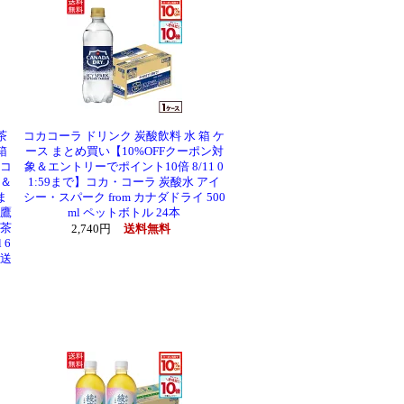
茶
コカコーラ ドリンク 炭酸飲料 水 箱 ケ
箱
ース まとめ買い【10%OFFクーポン対
 コ
象＆エントリーでポイント10倍 8/11 0
象＆
1:59まで】コカ・コーラ 炭酸水 アイ
ま
シー・スパーク from カナダドライ 500
綾鷹
ml ペットボトル 24本
紅茶
2,740円
送料無料
 6
【送