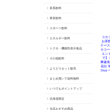
茶系飲料
果実飲料
スポーツ飲料
コカコ
エネルギー飲料
お茶飲
ケース
トクホ・機能性表示食品
カコー
エント
で】
その他飲料
爽健美
花伝 等 
よりどりセット販売
50m
まとめ買いで送料無料
いつでもポイントアップ
北海道限定
当店おすすめ商品