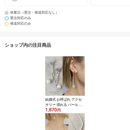
休業日（受注・発送対応なし）
受注対応のみ
発送対応のみ
ショップ内の注目商品
結婚式 お呼ばれ アクセ
サリー 揺れる パール イ
1,870
ヤリング ぶら下がり 入
円
学式 卒業式 痛くない パ
ールイヤリング 大ぶり
結婚式お呼ばれ プチプラ