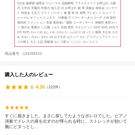
5次会 披露宴 謝恩会 フォーマル 冠婚葬祭 ブライズメイド お呼ばれ 入園
式 入学式 卒園式 卒業式 成人式 式 お呼ばれ 服 用 演奏会 発表会 コンサー
ト 同窓会 七五三 ゲスト パーティ 春 夏 秋 冬 昼間 プレゼント キャバ フ
ォーマル オフィス ビジネス 仕事服 デイリー すっきりコーデ 人気 新作
個性的 ファッション 衣装 普段使い 通勤 コーディネート 伸縮性 体型カバ
ー 着やせ 着痩せ 二の腕 ミセス 妊婦 授乳 マタニティー 20代 30代 40代 5
0代 60代 キレイめ おしゃれ かわいい ふんわり ゆったり 服装 大きめ 小さ
め 大きい 小さい きれいめ おすすめ セクシー セレブ ラグジュアリー イン
スタ映え 大人 上品 高級感 セレブ感 かっこいい カッコイイ
商品番号：154268310
購入した人のレビュー
4.30
（
222
件）
すぐに届きました。まさに探してたようなボレロでした。ピアノ
演奏でドレスの肩を出すのが憚られる時に、ストレッチが効いて
腕にピタっと
し