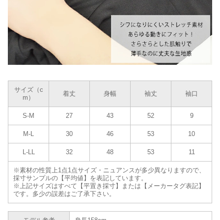
サイズ（c
着丈
身幅
袖丈
袖口
m）
S-M
27
43
52
9
M-L
30
46
53
10
L-LL
32
48
53
11
※素材の性質上1点1点サイズ・ニュアンスが多少異なりますので、
採寸サンプルの【平均値】を表記しています。
※上記サイズはすべて【平置き採寸】または【メーカータグ表記】
です。多少の誤差はご了承下さい。