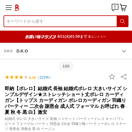
8/11(火)01:59まで
要エントリー
D.K.O
1/20
（
222
件）
4.30
即納【ボレロ】結婚式 長袖 結婚式ボレロ 大きいサイズ シ
ンプルデザイン★ストレッチショート丈ボレロ カーディ
ガン【トップス カーディガン ボレロカーディガン 羽織り
パーティー 二次会 謝恩会 成人式 フォーマル お呼ばれ 春
夏 秋 冬 黒 白】激安
結婚式 ボレロ 大きいサイズ 長袖 ジャケット パーティードレス キャバ ワン
ピース フォーマル パーティ 同窓会 2次会 羽織り物 パーティーボレロ ステー
ジ 発表会 演奏会 黒 白 ベージュ