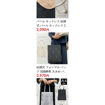
大人 パーティーアクセサ
リー 冠婚葬祭 母親 卒園
式 入園式 普段使い 30代
40代 50代 60代 70代 シ
ルバー ゴールド フォー
パール ネックレス 結婚
マル
式 パール ネックレス 2連
2,090
1連 卒業式 入学式 卒園式
円
入園式 普段使い パール
ネックレス 一粒 ママ ア
クセサリー 30代 40代 50
代 60代 70代 冠婚葬祭 シ
ルバー ゴールド フォー
マル 長 さ 調整 チョーカ
ー ネックレス おしゃれ
チェーンネックレス
結婚式 フォーマル バッ
グ 冠婚葬祭 大きめ パー
2,970
ティーバッグ 結婚式 サ
円
ブ バッグ フォーマル サ
ブバッグ ベージュ 黒 シ
ルバー トートバッグ A4
縦 おしゃれ トート 着物
和装 パーティ 用 上品 普
段使い 卒園式 入学式 七