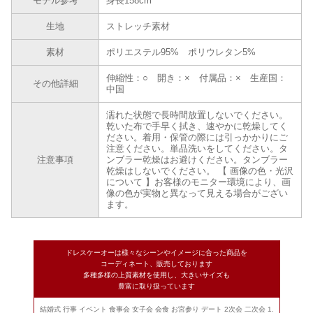
モデル参考
身長158cm
生地
ストレッチ素材
素材
ポリエステル95% ポリウレタン5%
伸縮性：○ 開き：× 付属品：× 生産国：
その他詳細
中国
濡れた状態で長時間放置しないでください。
乾いた布で手早く拭き、速やかに乾燥してく
ださい。着用・保管の際には引っかかりにご
注意ください。単品洗いをしてください。タ
注意事項
ンブラー乾燥はお避けください。タンブラー
乾燥はしないでください。 【 画像の色・光沢
について 】お客様のモニター環境により、画
像の色が実物と異なって見える場合がござい
ます。
ドレスケーオーは様々なシーンやイメージに合った商品を
コーディネート、販売しております
多種多様の上質素材を使用し、大きいサイズも
豊富に取り扱っています
結婚式 行事 イベント 食事会 女子会 会食 お宮参り デート 2次会 二次会 1.