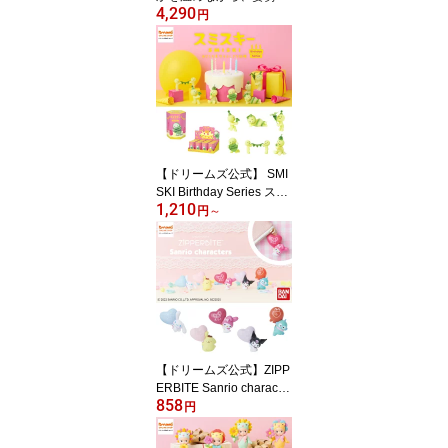
4,290
サポート♪ ふんばるずウ
円
ォーマー ヒツジ / ロップ
イヤーラビット - 送料無
料 -
【ドリームズ公式】 SMI
SKI Birthday Series スミ
1,210
スキー バースデー シリ
円
～
ーズ ブラインドボックス
/ アソートボックス(12個
入)
【ドリームズ公式】ZIPP
ERBITE Sanrio character
858
s ジッパーバイト サンリ
円
オキャラクターズ シナモ
ロール/ポムポムプリン/