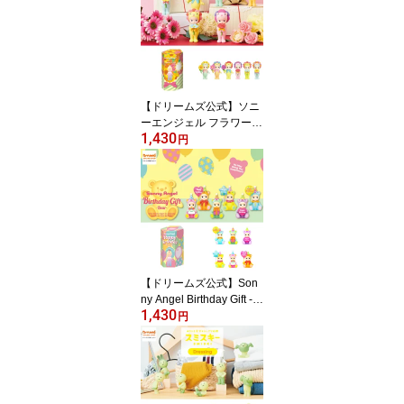
マイメロディ/クロミ/ハ
ンギョドン
【ドリームズ公式】ソニ
ーエンジェル フラワーギ
1,430
フト
円
【ドリームズ公式】Son
ny Angel Birthday Gift -B
1,430
ear- ソニーエンジェル バ
円
ースデーギフト -ベア-