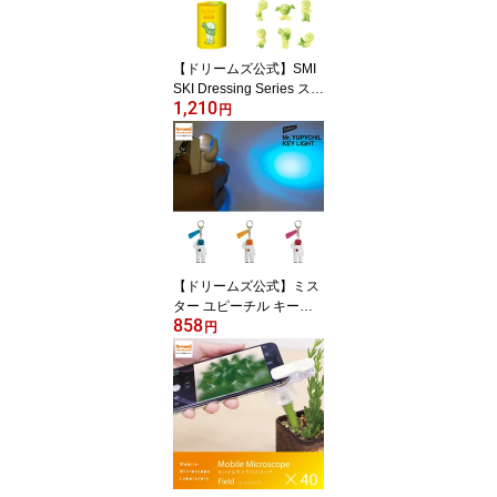
【ドリームズ公式】SMI
SKI Dressing Series スミ
1,210
スキー ドレッシング シ
円
リーズ ブラインドボック
ス
【ドリームズ公式】ミス
ター ユピーチル キーラ
858
イト
円