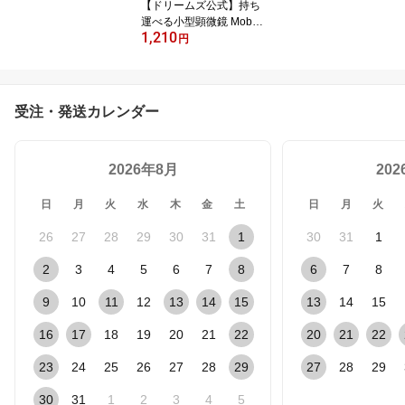
【ドリームズ公式】持ち
運べる小型顕微鏡 Mobile
1,210
Microscope Field モバイ
円
ルマイクロスコープ フィ
ールド (クリップタイプ)
/10~40倍率
受注・発送カレンダー
2026年8月
20
日
月
火
水
木
金
土
日
月
火
26
27
28
29
30
31
1
30
31
1
2
3
4
5
6
7
8
6
7
8
9
10
11
12
13
14
15
13
14
15
16
17
18
19
20
21
22
20
21
22
23
24
25
26
27
28
29
27
28
29
30
31
1
2
3
4
5