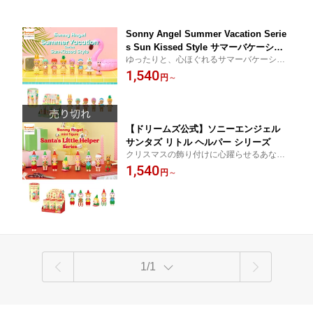
Sonny Angel Summer Vacation Serie
s Sun Kissed Style サマーバケーショ
ゆったりと、心ほぐれるサマーバケーショ
ン シリーズ サンキッスドスタイル ブラ
ンをSonny Angelといっしょに。
1,540
インドボックス(1個入) / アソートボック
円
～
ス(6個入)【ドリームズ公式】
【ドリームズ公式】ソニーエンジェル
サンタズ リトル ヘルパー シリーズ
クリスマスの飾り付けに心躍らせるあなた
を、Sonny Angelがお手伝い。
1,540
円
～
1/1