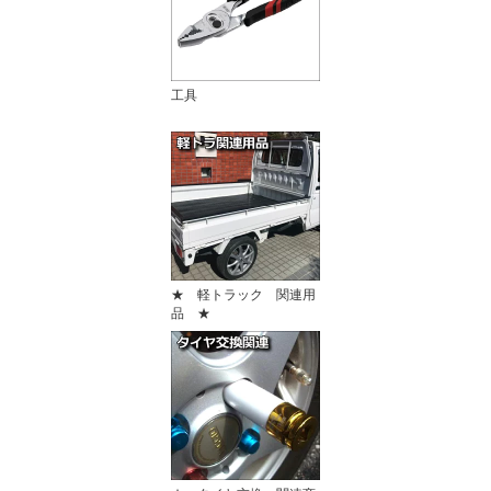
工具
★ 軽トラック 関連用
品 ★