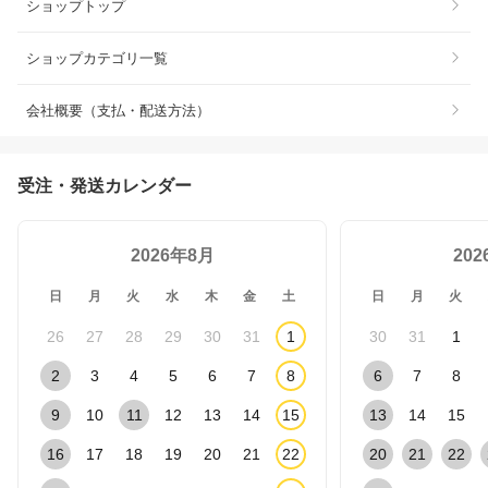
ショップトップ
ショップカテゴリ一覧
会社概要（支払・配送方法）
受注・発送カレンダー
2026年8月
20
日
月
火
水
木
金
土
日
月
火
26
27
28
29
30
31
1
30
31
1
2
3
4
5
6
7
8
6
7
8
9
10
11
12
13
14
15
13
14
15
16
17
18
19
20
21
22
20
21
22