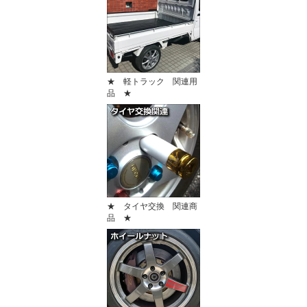
★ 軽トラック 関連用
品 ★
★ タイヤ交換 関連商
品 ★