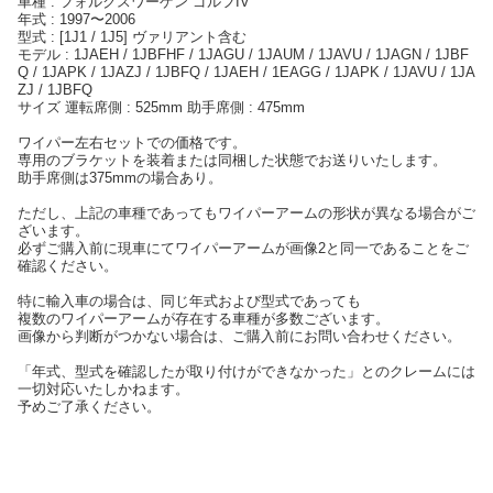
車種 : フォルクスワーゲン ゴルフIV
年式 : 1997〜2006
型式 : [1J1 / 1J5] ヴァリアント含む
モデル : 1JAEH / 1JBFHF / 1JAGU / 1JAUM / 1JAVU / 1JAGN / 1JBF
Q / 1JAPK / 1JAZJ / 1JBFQ / 1JAEH / 1EAGG / 1JAPK / 1JAVU / 1JA
ZJ / 1JBFQ
サイズ 運転席側 : 525mm 助手席側 : 475mm
ワイパー左右セットでの価格です。
専用のブラケットを装着または同梱した状態でお送りいたします。
助手席側は375mmの場合あり。
ただし、上記の車種であってもワイパーアームの形状が異なる場合がご
ざいます。
必ずご購入前に現車にてワイパーアームが画像2と同一であることをご
確認ください。
特に輸入車の場合は、同じ年式および型式であっても
複数のワイパーアームが存在する車種が多数ございます。
画像から判断がつかない場合は、ご購入前にお問い合わせください。
「年式、型式を確認したが取り付けができなかった」とのクレームには
一切対応いたしかねます。
予めご了承ください。