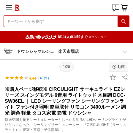
8/11(火)01:59まで
要エントリー
ドウシシャマルシェ 楽天市場店
1/20
動画
（
41
件）
4.44
※購入ページ移転※ CIRCULIGHT サーキュライト EZシ
リーズ スイングモデル 6畳用 ライトウッド 木目調 DCC-
SW06EL ｜ LED シーリングファン シーリングファンラ
イト ファン付き照明 簡単取付 リモコン 3400ルーメン 調
光 調色 軽量 タコス家電 節電 ドウシシャ
快適空間を創るサーキュレーターとしっかり明るいLEDシーリングライトが
ひとつになった「シーリングサーキュレーター」『CIRCULIGHT（サーキュ
ライト）』寝室・書斎・子供部屋に。