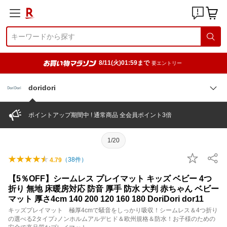
8/11(火)01:59まで
要エントリー
doridori
ポイントアップ期間中 ! 通常商品 全会員ポイント3倍
1/20
（
38
件）
4.79
【5％OFF】シームレス プレイマット キッズ ベビー 4つ
折り 無地 床暖房対応 防音 厚手 防水 大判 赤ちゃん ベビー
マット 厚さ4cm 140 200 120 160 180 DoriDori dor11
キッズプレイマット 極厚4cmで騒音をしっかり吸収！シームレス＆4つ折り
の選べる2タイプ♪ノンホルムアルデヒド＆欧州規格＆防水！お子様のための