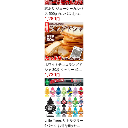
訳あり ジューシーカルパ
ス 500g カルパス おつま
1,280
み サラミ ドライソーセ
円
ージ 大容量 無選別 端っ
こ 柔らか食感 ジューシ
ー 常温保存 日本製 天然
生活 ビールのお供 徳用
ホワイトチョコラングド
シャ 30枚 クッキー 焼き
1,730
菓子 個包装 お菓子 大容
円
量 ラングドシャ クッキ
ー ホワイトチョコ サク
サク 洋菓子 おやつ お徳
用 日本製 天然生活 北海
道銘菓 お土産 簡易包装
送料無料 プチギフト
Little Trees リトルツリー
6パック お得な6枚セッ