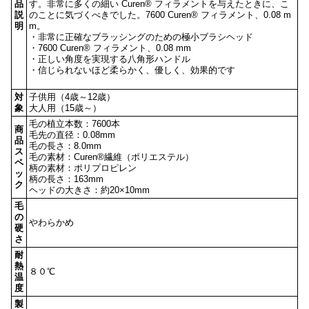
品
す。非常に多くの細い Curen® フィラメントを与えたときに、こ
説
のことに気づくべきでした。7600 Curen® フィラメント、0.08 m
明
m。
・非常に正確なブラッシングのための極小ブラシヘッド
・7600 Curen® フィラメント、0.08 mm
・正しい角度を実現する八角形ハンドル
・信じられないほど柔らかく、優しく、効果的です
対
子供用（4歳～12歳）
象
大人用（15歳～）
毛の植立本数：7600本
商
毛先の直径：0.08mm
品
毛の長さ：8.0mm
ス
毛の素材：Curen®繊維（ポリエステル）
ペ
柄の素材：ポリプロピレン
ッ
柄の長さ：163mm
ク
ヘッドの大きさ：約20×10mm
毛
の
やわらかめ
硬
さ
耐
熱
８０℃
温
度
製