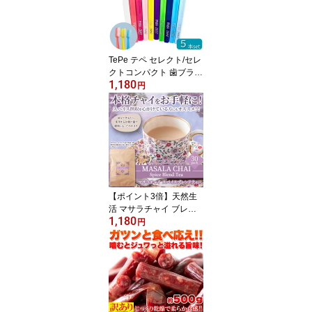
TePe テペ セレクト/セレ
クトコンパクト 歯ブラシ
1,180
【5本セット】 セレクト
円
コンパクト Select Comp
act 選べる ソフト アソー
ト 大人用 スウェーデン
製 歯磨き 美白 口臭ケア
むし歯 予防 歯科専売 歯
周病予防 虫歯予防 予防
歯科 超極細毛 輸入
【ポイント3倍】天然生
活 マサラチャイ ブレン
1,180
ドティー 30包 ティーバ
円
ッグ チャイティー ミル
クティー スパイス 紅茶
大容量 レンチン可能 お
徳用 業務用 バレンタイ
ン ホワイトデー ギフト
送料無料