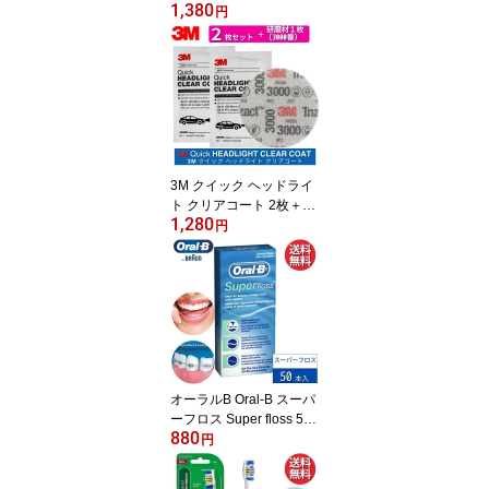
1,380
ト 【Part 1】 エアフレッ
円
シュナー 芳香剤 消臭 吊
り下げ プレゼント ギフ
ト ドライブ コスパ デザ
イン バリエーション ア
メリカン雑貨 車 部屋 カ
ー用品 ツリー ブラック
アイス バニラ
3M クイック ヘッドライ
ト クリアコート 2枚＋研
1,280
磨材1枚 米国製 輸入品 3
円
9173 39193 ヘッドライ
ト用クリア コーティング
剤 業務用 ヘッドライト
クリーナー 黄ばみ 除去
コーティング
オーラルB Oral-B スーパ
ーフロス Super floss 50
880
本 【輸入品】 デンタル
円
フロス ブリッジ インプ
ラント 歯科矯正 フロス