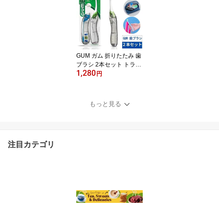
オーラルケア デンタルケ
ア ノンフレーバー
GUM ガム 折りたたみ 歯
ブラシ 2本セット トラベ
1,280
ル 【輸入品】携帯 旅行
円
オフィス 出張 防災 コン
パクト 入院 オーラルケ
ア デンタルケア ※色は
もっと見る
選べません。
注目カテゴリ