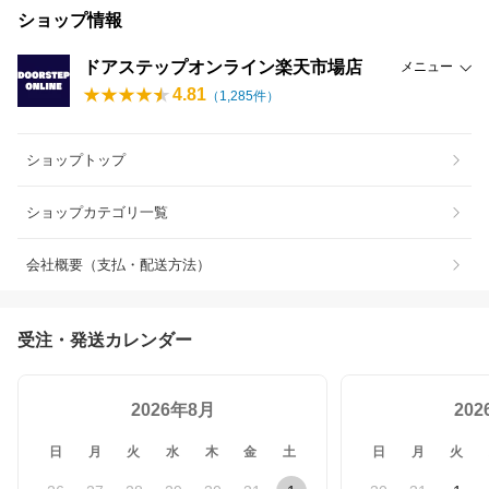
ショップ情報
ドアステップオンライン楽天市場店
メニュー
4.81
（
1,285
件）
ショップトップ
ショップカテゴリ一覧
会社概要（支払・配送方法）
受注・発送カレンダー
2026年8月
20
日
月
火
水
木
金
土
日
月
火