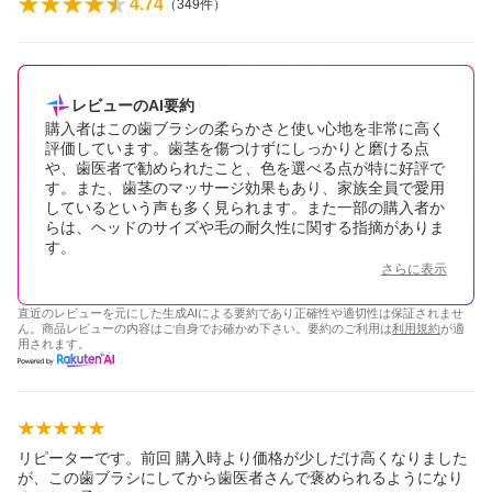
4.74
（
349
件）
レビューのAI要約
購入者はこの歯ブラシの柔らかさと使い心地を非常に高く
評価しています。歯茎を傷つけずにしっかりと磨ける点
や、歯医者で勧められたこと、色を選べる点が特に好評で
す。また、歯茎のマッサージ効果もあり、家族全員で愛用
しているという声も多く見られます。また一部の購入者か
らは、ヘッドのサイズや毛の耐久性に関する指摘がありま
す。
さらに表示
直近のレビューを元にした生成AIによる要約であり正確性や適切性は保証されませ
ん。商品レビューの内容はご自身でお確かめ下さい。要約のご利用は
利用規約
が適
用されます。
リピーターです。前回 購入時より価格が少しだけ高くなりました
が、この歯ブラシにしてから歯医者さんで褒められるようになり