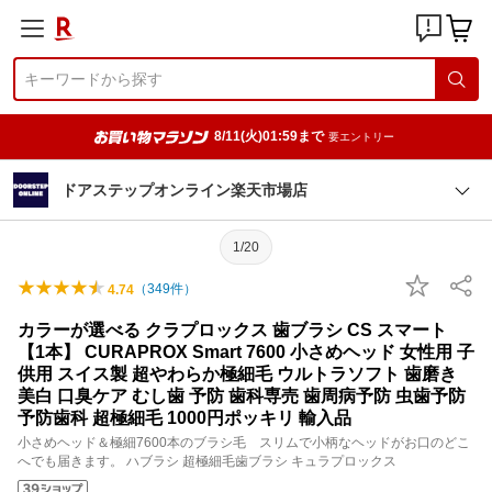
8/11(火)01:59まで
要エントリー
ドアステップオンライン楽天市場店
1/20
（
349
件）
4.74
カラーが選べる クラプロックス 歯ブラシ CS スマート
【1本】 CURAPROX Smart 7600 小さめヘッド 女性用 子
供用 スイス製 超やわらか極細毛 ウルトラソフト 歯磨き
美白 口臭ケア むし歯 予防 歯科専売 歯周病予防 虫歯予防
予防歯科 超極細毛 1000円ポッキリ 輸入品
小さめヘッド＆極細7600本のブラシ毛 スリムで小柄なヘッドがお口のどこ
へでも届きます。 ハブラシ 超極細毛歯ブラシ キュラプロックス