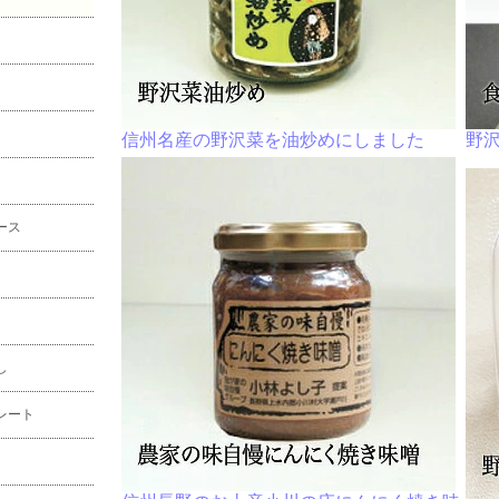
信州名産の野沢菜を油炒めにしました
野
ース
し
レート