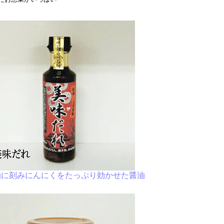
油に刻みにんにくをたっぷり効かせた醤油
レ