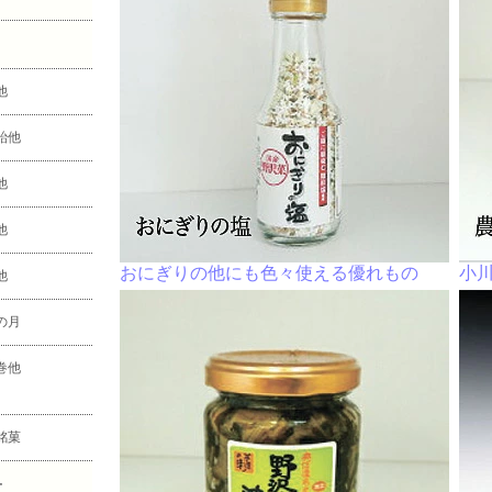
他
飴他
他
他
おにぎりの他にも色々使える優れもの
小
他
の月
巻他
銘菓
子