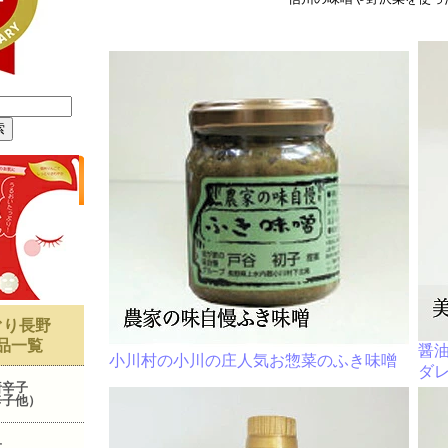
ぐり長野
品一覧
醤
小川村の小川の庄人気お惣菜のふき味噌
ダ
唐辛子
辛子他）
子