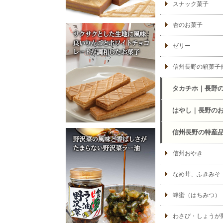
スナック菓子
杏のお菓子
ゼリー
信州長野の箱菓子
タカチホ｜長野
はやし｜長野の
信州長野の特産
信州おやき
なめ茸、ふきみそ
蜂蜜（はちみつ）
わさび・しょうが