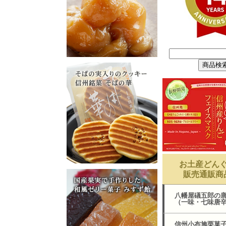
お土産どん
販売通販商
八幡屋礒五郎の
（一味・七味唐
信州小布施栗菓