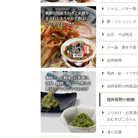
ジャム、バター類
酢・ドレッシング
お豆、そば粉豆
ラー油、唐辛子類
信州味噌
馬肉・鮎、イワナ
信州長野の特産品
信州長野の乾物
ふりかけ・お茶漬
おむすびころりん
凍り豆腐