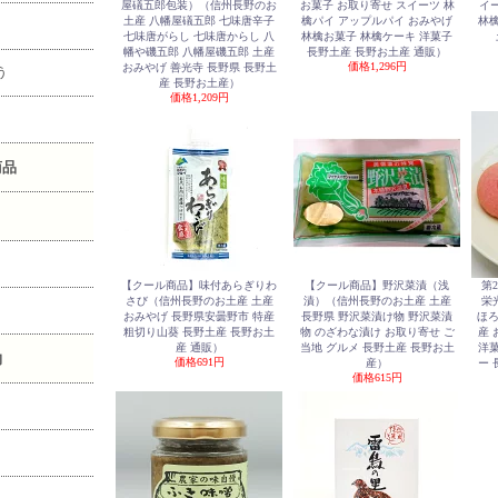
屋礒五郎包装）（信州長野のお
お菓子 お取り寄せ スイーツ 林
イ
土産 八幡屋礒五郎 七味唐辛子
檎パイ アップルパイ おみやげ
林檎
七味唐がらし 七味唐からし 八
林檎お菓子 林檎ケーキ 洋菓子
幡や磯五郎 八幡屋磯五郎 土産
長野土産 長野お土産 通販）
価格
1,296円
おみやげ 善光寺 長野県 長野土
う
産 長野お土産）
価格
1,209円
商品
【クール商品】味付あらぎりわ
【クール商品】野沢菜漬（浅
第
さび（信州長野のお土産 土産
漬）（信州長野のお土産 土産
栄
おみやげ 長野県安曇野市 特産
長野県 野沢菜漬け物 野沢菜漬
ほ
粗切り山葵 長野土産 長野お土
物 のざわな漬け お取り寄せ ご
産 
産 通販）
当地 グルメ 長野土産 長野お土
洋菓
物
価格
691円
産）
ー 
価格
615円