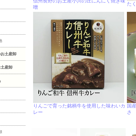
信州長野のお土産小川の庄にんにく焼き味
た
噌
他
のお土産卸
お土産卸
品
りんごで育った銘柄牛を使用した味わいカ
国
レー
さ
類