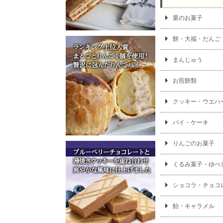
栗のお菓子
餅・大福・だんご
まんじゅう
お煎餅類
クッキー・ウエハ
パイ・ケーキ
りんごのお菓子
くるみ菓子・ゆべ
ショコラ・チョコ
飴・キャラメル