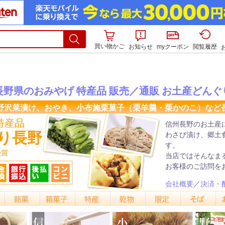
買い物かご
お知らせ
myクーポン
閲覧履歴
長野県のおみやげ 特産品 販売／通販 お土産どんぐ
野沢菜漬け、おやき、小布施栗菓子（栗羊羹・栗かのこ）など
特産品
信州長野のお土産
り長野
わさび漬け、郷土
す。
受賞
当店ではそんなま
お客様のご訪問を
会社概要
／
決済・