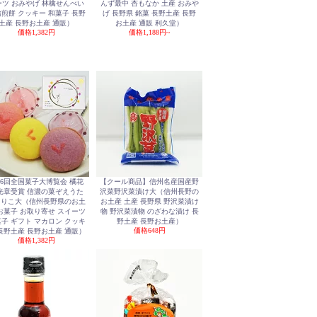
ーツ おみやげ 林檎せんべい
んず最中 杏もなか 土産 おみや
煎餅 クッキー 和菓子 長野
げ 長野県 銘菓 長野土産 長野
土産 長野お土産 通販）
お土産 通販 利久堂）
価格
1,382円
価格
1,188円~
26回全国菓子大博覧会 橘花
【クール商品】信州名産国産野
光章受賞 信濃の菓ぞえうた
沢菜野沢菜漬け大（信州長野の
ろりこ大（信州長野県のお土
お土産 土産 長野県 野沢菜漬け
お菓子 お取り寄せ スイーツ
物 野沢菜漬物 のざわな漬け 長
子 ギフト マカロン クッキ
野土産 長野お土産）
価格
648円
長野土産 長野お土産 通販）
価格
1,382円