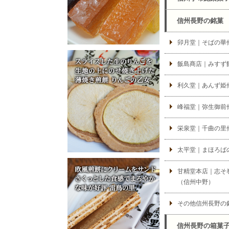
信州長野の銘菓
卯月堂｜そばの華
飯島商店｜みすず
利久堂｜あんず姫
峰福堂｜弥生御前
栄泉堂｜千曲の里
太平堂｜まほろば
甘精堂本店｜志そ
（信州中野）
その他信州長野の
信州長野の箱菓