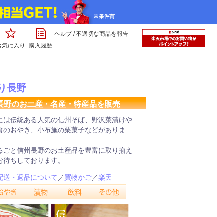
ヘルプ
/
不適切な商品を報告
お気に入り
購入履歴
り長野
長野のお土産・名産・特産品を販売
には伝統ある人気の信州そば、野沢菜漬けや
食のおやき、小布施の栗菓子などがありま
るごと信州長野のお土産品を豊富に取り揃え
お待ちしております。
配送・返品について
／
買物かご
／
楽天