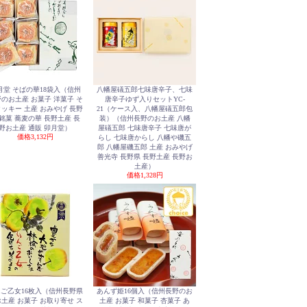
月堂 そばの華18袋入（信州
八幡屋礒五郎七味唐辛子、七味
のお土産 お菓子 洋菓子 そ
唐辛子ゆず入りセットYC-
ッキー 土産 おみやげ 長野
21（ケース入、八幡屋礒五郎包
 銘菓 蕎麦の華 長野土産 長
装）（信州長野のお土産 八幡
野お土産 通販 卯月堂）
屋礒五郎 七味唐辛子 七味唐が
価格
3,132円
らし 七味唐からし 八幡や磯五
郎 八幡屋磯五郎 土産 おみやげ
善光寺 長野県 長野土産 長野お
土産）
価格
1,328円
ご乙女16枚入（信州長野県
あんず姫16個入（信州長野のお
土産 お菓子 お取り寄せ ス
土産 お菓子 和菓子 杏菓子 あ