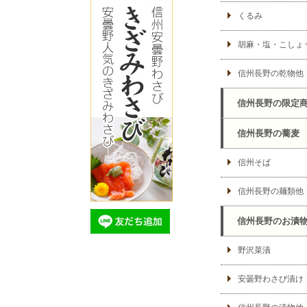
くるみ
胡麻・塩・こしょ
信州長野の乾物他
信州長野の限定
信州長野の蕎麦
信州そば
信州長野の麺類他
信州長野のお漬
野沢菜漬
安曇野わさび漬け