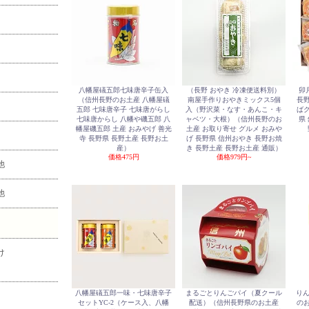
八幡屋礒五郎七味唐辛子缶入
（長野 おやき 冷凍便送料別）
卯
（信州長野のお土産 八幡屋礒
南屋手作りおやきミックス5個
長野
五郎 七味唐辛子 七味唐がらし
入（野沢菜・なす・あんこ・キ
ばク
七味唐からし 八幡や磯五郎 八
ャベツ・大根）（信州長野のお
県
幡屋磯五郎 土産 おみやげ 善光
土産 お取り寄せ グルメ おみや
寺 長野県 長野土産 長野お土
げ 長野県 信州おやき 長野お焼
産）
き 長野土産 長野お土産 通販）
価格
475円
価格
979円~
他
他
け
八幡屋礒五郎一味・七味唐辛子
まるごとりんごパイ（夏クール
りん
セットYC-2（ケース入、八幡
配送）（信州長野県のお土産
のお