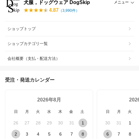
犬服，ドッグウェア DogSkip
メニュー
4.87
（
3,990
件）
ショップトップ
ショップカテゴリ一覧
会社概要（支払・配送方法）
受注・発送カレンダー
2026年8月
20
日
月
火
水
木
金
土
日
月
火
26
27
28
29
30
31
1
30
31
1
2
3
4
5
6
7
8
6
7
8