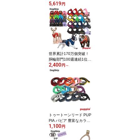
5,619
犬 ペット BUDDYBELT
円
バディベルト 犬用 バデ
ィーベルト正規輸入代理
店 正規店 BBスポーツバ
イブラントカラーコレク
ション（The BB Sport Vi
brant color collection）
世界累計170万個突破！
胴輪部門100週連続1位獲
2,400
得！PUPPIA パピア ソフ
円
～
トベストハーネス XS,S,
M,Lサイズ 小型犬 ペット
犬 ハーネス 胴輪 ドッグ
犬用 メッシュ ベスト型
ソフトハーネス ベストハ
ーネス 多頭飼い 超軽量
気管虚脱対応 犬の首に優
しい 格好いい 可愛い 軽
トゥートーンリード PUP
い
PIA パピア 豊富なカラー
1,100
バリエーション！ペット
円
ペットグッズ 犬用品 リ
ード ナイロン 小型犬用