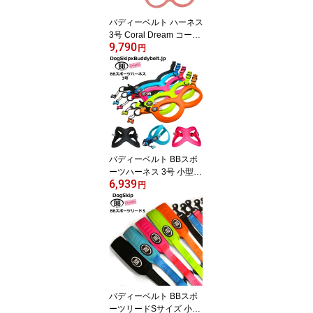
バディーベルト ハーネス
3号 Coral Dream コーラ
9,790
ルドリーム 小型犬 ペッ
円
ト レザー 本革 BUDDYB
ELT バディベルト 犬用
胴輪 リングハーネス メ
ガネハーネス ボディベル
ト バディーベルト正規輸
入代理店 正規店
バディーベルト BBスポ
ーツハーネス 3号 小型犬
6,939
ペット BUDDYBELT バ
円
ディベルト 犬用 胴輪 リ
ングハーネス メガネハー
ネス ボディベルト バデ
ィーベルト正規輸入代理
店 正規店 BBスポーツバ
イブラントカラーコレク
ション（The BB Sport Vi
brant color collection）
バディーベルト BBスポ
ーツリードSサイズ 小型