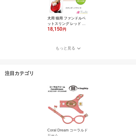
極のハーネス
犬用 猫用 ファンドルペ
ットスリング レッド ス
18,150
タンダードサイズ fundle
円
standard size キャリーバ
ッグ 小型犬
もっと見る
注目カテゴリ
Coral Dream コーラルド
リーム