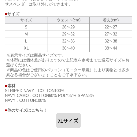
サスペンダーは取り外しができます。
■
サイズ
サイズ
ウェスト(cm)
着丈(cm)
S
26〜29
22〜27
M
29〜32
27〜32
L
32〜36
32〜38
XL
36〜40
38〜44
※表示サイズは商品サイズです。
※体型には個体差がありますので上記表を参考までに適応サイズをお
選びください。
※商品の色はご使用のパソコン（モニター環境）により実物とは多少
異なる場合がございますことをご了承下さい。
■
素材
STRIPED NAVY : COTTON100%
NAVY CAMO : COTTON60% POLY37% SPAN3%
NAVY : COTTON100%
■
他のサイズはこちら！