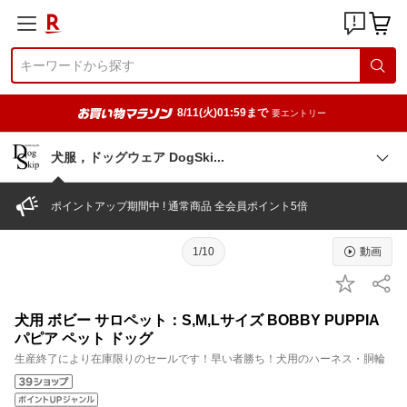
8/11(火)01:59まで
要エントリー
犬服，ドッグウェア DogSk
i
ポイントアップ期間中 ! 通常商品 全会員ポイント5倍
1/10
動画
犬用 ボビー サロペット：S,M,Lサイズ BOBBY PUPPIA
パピア ペット ドッグ
生産終了により在庫限りのセールです！早い者勝ち！犬用のハーネス・胴輪