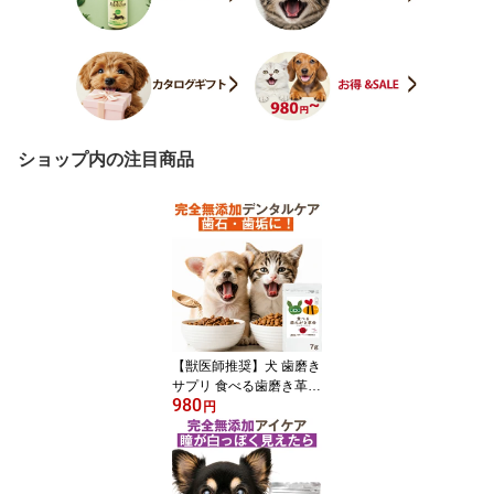
ショップ内の注目商品
【獣医師推奨】犬 歯磨き
サプリ 食べる歯磨き革命
980
5g 犬 口 臭い 歯石 猫 歯
円
磨き デンタルケア 歯垢
口腔ケア 無添加 歯磨き
粉