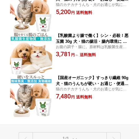
猫のカチカチうんち・犬のお通じが気にな
毛玉が気になる子に 乳酸菌のエサにな
る子に。原材料は有機アカシアファイバー
5,200
る有機アカシアファイバー(水溶性食物
送料無料
円
の完全無添加・勇気・無味無臭でごはんに
繊維)で腸内フローラをサポート 無味無
かけるだけの水溶性食物繊維です。
臭・無添加・無農薬の腸活粉末サプリ
ドッグダイナー
【乳酸菌より腸で働く】シン・必殺！悪
玉菌 30g 犬・猫の腸活・腸内環境に 乳
お腹の調子・腸に。原材料は乳酸菌生産物
酸菌生産物質＋オリゴ糖・有機アカシア
質など3つだけ。ごはんにかけるだけで続け
3,781
ファイバーの無添加サプリ うんち・便
送料無料
円
～
られる、乳酸菌より腸で働く完全無添加サ
が気になる子に ドッグダイナー
プリです。
【国産オーガニック】すっきり繊維 90g
犬・猫のうんちが硬い・お通じ・便通・
猫のカチカチうんち・犬のお通じが気にな
毛玉が気になる子に 乳酸菌のエサにな
る子に。原材料は有機アカシアファイバー
7,480
る有機アカシアファイバー(水溶性食物
送料無料
円
の完全無添加・勇気・無味無臭でごはんに
繊維)で腸内フローラをサポート 無味無
かけるだけの水溶性食物繊維です。
臭・無添加・無農薬の腸活粉末サプリ
ドッグダイナー
1/1