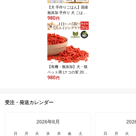
【犬 手作りごはん】国産
無添加 手作り 犬 ごはん
980
(わん! ごはん 45g お試し
円
) 低カロリー 総合栄養食
フリーズドライ アレルギ
ー対応 ダイエット 高齢
犬 偏食対策 グレインフ
リー グルテンフリー 食
いつき抜群 保存食 犬用
ペットフード ドッグフー
【有機・無添加】犬・猫
ペット用 (クコの実 20g)
980
おやつ トッピングに赤い
円
漢方 犬用 猫用 くこの実
受注・発送カレンダー
2026年8月
20
日
月
火
水
木
金
土
日
月
火