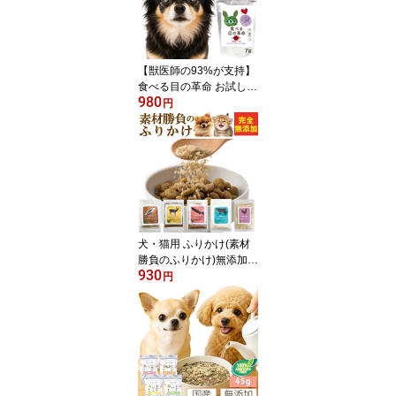
【獣医師の93%が支持】
食べる目の革命 お試し7
980
g 犬・猫の瞳の白さ・濁
円
り・目やにが気になる子
に ご飯にかけるだけの完
全無添加 粉末 アイケア
サプリ マキベリー・ルテ
イン・アスタキサンチン
(旧商品名 食べる目薬革
命)
犬・猫用 ふりかけ(素材
勝負のふりかけ)無添加
930
国産 ・チーズ・ささみ・
円
納豆・鮭・鹿【送料無
料】