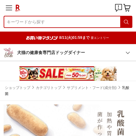
8/11(火)01:59まで
要エントリー
犬猫の健康食専門店ドッグダイナー
ショップトップ
カテゴリトップ
サプリメント・フード(成分別)
乳酸
菌