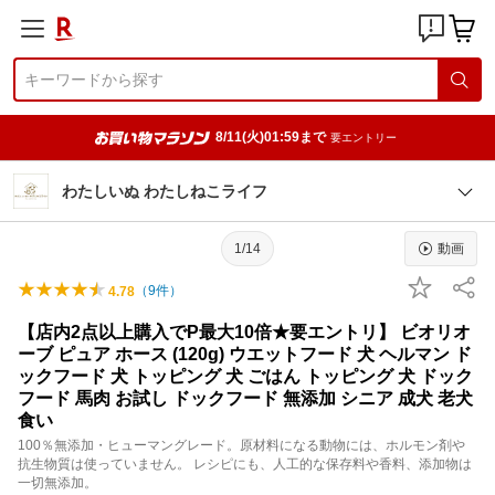
8/11(火)01:59まで
要エントリー
わたしいぬ わたしねこライフ
1/14
動画
（
9
件）
4.78
【店内2点以上購入でP最大10倍★要エントリ】 ビオリオ
ーブ ピュア ホース (120g) ウエットフード 犬 ヘルマン ド
ックフード 犬 トッピング 犬 ごはん トッピング 犬 ドック
フード 馬肉 お試し ドックフード 無添加 シニア 成犬 老犬
食い
100％無添加・ヒューマングレード。原材料になる動物には、ホルモン剤や
抗生物質は使っていません。 レシピにも、人工的な保存料や香料、添加物は
一切無添加。