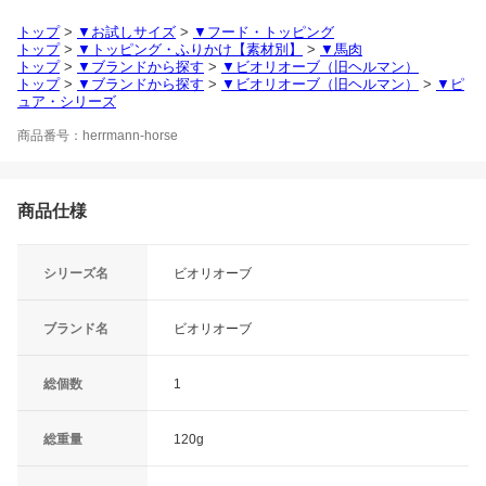
トップ
>
▼お試しサイズ
>
▼フード・トッピング
トップ
>
▼トッピング・ふりかけ【素材別】
>
▼馬肉
トップ
>
▼ブランドから探す
>
▼ビオリオーブ（旧ヘルマン）
トップ
>
▼ブランドから探す
>
▼ビオリオーブ（旧ヘルマン）
>
▼ピ
ュア・シリーズ
商品番号：herrmann-horse
商品仕様
シリーズ名
ビオリオーブ
ブランド名
ビオリオーブ
総個数
1
総重量
120g