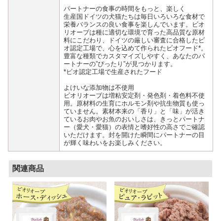
パートナーの食事の時間をもっと、楽しく
生産国ドイツの犬猫たちは毎日いろいろな食材で
栄養バランスの良い食事を楽しんでいます。ビオ
リオーブは種に適切な環境で育った高品質な原材
料にこだわり、ドイツの厳しい審査に合格したビ
オ認定工場で、心を込めて作られたビオフード*。
豊富な種類でカスタマイズしやすく、あなたのパ
ートナーの”ぴったり”が見つかります。
*ビオ認定工場で生産されたフード
よけいな添加物は不使用
ビオリオーブは増粘安定剤・発色剤・着色料不使
用。原材料の生育にホルモン剤や抗生物質も使っ
ていません。素材本来の「香り」と「味」が活き
ているお肉やお魚のおいしさは、きっとパートナ
ー（愛犬・愛猫）の表情と嗜好性の高さでご確認
いただけます。封を開けた瞬間にパートナーの目
が輝く味わいをお楽しみください。
関連商品