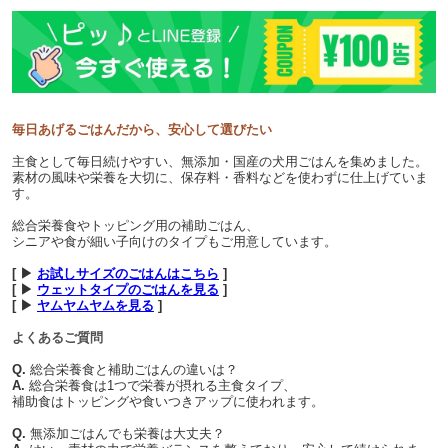
毎日あげるごはんだから、安心して選びたい
主食として毎日続けやすい、無添加・国産の犬用ごはんを集めました。
素材の風味や栄養を大切に、保存料・香料などを使わずに仕上げていま
す。
総合栄養食やトッピング用の補助ごはん、
シニアや食が細い子向けのタイプもご用意しています。
[ ▶
お試しサイズのごはんはこちら
]
[ ▶
ウェットタイプのごはんを見る
]
[ ▶
ヤムヤムヤムを見る
]
よくあるご質問
Q.
総合栄養食と補助ごはんの違いは？
A.
総合栄養食は1つで栄養が摂れる主食タイプ、
補助食はトッピングや食いつきアップに使われます。
Q.
無添加ごはんでも栄養は大丈夫？