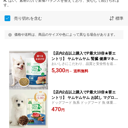
A.
はい。素材の力で栄養バランスを整えており、安心して続けられま
す。
売り切れを含む
標準
価格や送料は、商品のサイズや色によって異なる場合があります。
【店内2点以上購入でP最大10倍★要エ
ントリ】 ヤムヤムヤム 腎臓 健康マネジ
おいしさにこだわり、品質と安全性を追求
メント腎臓 1.3kg ヤムヤムヤム 犬 ドッ
して作られた初期の慢性腎臓病の愛犬のた
5,300
クフード 無添加 国産 鶏肉 食いつき 小
送料無料
円
～
めのサポート食です。
粒 yumyumyum ドライフード 超小型犬
小型犬 成犬用
【店内2点以上購入でP最大10倍★要エ
ントリ】 ヤムヤムヤム お試し マグロ
ドッグフード 魚系 ドッグフード 魚 体重管
やわらか ドライタイプ 80g ヤムヤムヤ
理 低脂肪 魚ベース 小型犬 アレルギー 魚系
470
ム ドックフード ヤムヤム ドックフード
円
犬 ドックフード 無添加 国産 魚 食いつ
き 小粒 yumyumyum 犬用 ドライフー
ド