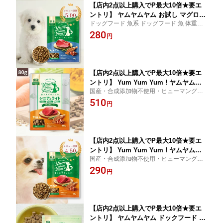
【店内2点以上購入でP最大10倍★要エ
ントリ】 ヤムヤムヤム お試し マグロ
ドッグフード 魚系 ドッグフード 魚 体重管
ドライタイプ 50g ヤムヤムヤム ドック
理 低脂肪 魚ベース 小型犬 アレルギー 魚系
280
フード ヤムヤム ドックフード 犬 ドッ
円
クフード 無添加 国産 魚 食いつき 小粒
yumyumyum 犬用 ドライフード 超小型
犬
【店内2点以上購入でP最大10倍★要エ
ントリ】 Yum Yum Yum ! ヤムヤムヤ
国産・合成添加物不使用・ヒューマングレ
ム シニア & ライト 馬肉 やわらかドラ
ード人間の食事と同じ食材を使って、人間
510
イタイプ (80g) ちょこっとパック お試
円
の食事と同じ衛生レベルのペットフード専
し 犬 犬用 ドッグフード ドライフード
門工場で作られたフードです。
ペットフード 小粒 国産 無添加 老犬
【店内2点以上購入でP最大10倍★要エ
ントリ】 Yum Yum Yum ! ヤムヤムヤ
国産・合成添加物不使用・ヒューマングレ
ム 馬肉 ドライタイプ (50g) ちょこっと
ード人間の食事と同じ食材を使って、人間
290
パック 犬 犬用 ドッグフード ドライフ
円
の食事と同じ衛生レベルのペットフード専
ード ペットフード 小粒 国産 無添加 犬
門工場で作られたフードです。
成犬用 老犬用 シニア犬 子犬用 パピ
【店内2点以上購入でP最大10倍★要エ
ントリ】 ヤムヤムヤム ドックフード パ