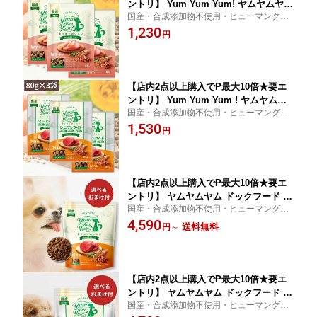
ントリ】 Yum Yum Yum! ヤムヤムヤム
国産・合成添加物不使用・ヒューマングレ
チキン やわらかドライタイプ ( 80g ×3)
ード人間の食事と同じ食材を使って、人間
1,230
ちょこっとパック 犬 犬用 ドッグフード
円
の食事と同じ衛生レベルのペットフード専
ドライフード ペットフード 小粒 国産
門工場で作られたフードです。
無添加 犬 成犬用 老犬用 シニア
【店内2点以上購入でP最大10倍★要エ
ントリ】 Yum Yum Yum ! ヤムヤムヤ
国産・合成添加物不使用・ヒューマングレ
ム シニア & ライト 馬肉 やわらかドラ
ード人間の食事と同じ食材を使って、人間
1,530
イタイプ ( 80g ×3) ちょこっとパック お
円
の食事と同じ衛生レベルのペットフード専
試し 犬 犬用 ドッグフード ドライフー
門工場で作られたフードです。
ド ペットフード 小粒 国産 無
【店内2点以上購入でP最大10倍★要エ
ントリ】 ヤムヤムヤム ドックフード 馬
国産・合成添加物不使用・ヒューマングレ
肉 やわらかドライタイプ 800g (80g×10)
ード人間の食事と同じ食材を使って、人間
4,590
Yum Yum Yum ! 犬 犬用 ドッグフード
送料無料
円
～
の食事と同じ衛生レベルのペットフード専
ドライフード ペットフード 小粒 国産
門工場で作られたフードです。
無添加 犬 成犬用 老犬用 シ
【店内2点以上購入でP最大10倍★要エ
ントリ】 ヤムヤムヤム ドックフード シ
国産・合成添加物不使用・ヒューマングレ
ニア & ライト 馬肉 やわらかドライタイ