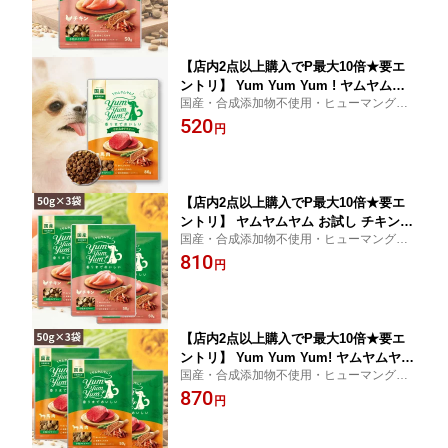
の食事と同じ衛生レベルのペットフード専
添加 国産 鶏肉 食いつき 小粒 yumyum
門工場で作られたフードです。
yum ドライフード 超小型犬 小型犬 成
犬用
【店内2点以上購入でP最大10倍★要エ
ントリ】 Yum Yum Yum ! ヤムヤムヤ
国産・合成添加物不使用・ヒューマングレ
ム 馬肉 やわらかドライタイプ (80g) ち
ード人間の食事と同じ食材を使って、人間
520
ょこっとパック 犬 犬用 ドッグフード
円
の食事と同じ衛生レベルのペットフード専
ドライフード ペットフード 小粒 国産
門工場で作られたフードです。
無添加 犬 成犬用 老犬用 シニア犬 子犬
【店内2点以上購入でP最大10倍★要エ
ントリ】 ヤムヤムヤム お試し チキン
国産・合成添加物不使用・ヒューマングレ
ドライタイプ 50g×3個 ヤムヤムヤム ド
ード人間の食事と同じ食材を使って、人間
810
ックフードヤムヤムヤム 犬 ドックフー
円
の食事と同じ衛生レベルのペットフード専
ド 無添加 国産 鶏肉 食いつき 小粒 yum
門工場で作られたフードです。
yumyum ドライフード 超小型犬 小型犬
成
【店内2点以上購入でP最大10倍★要エ
ントリ】 Yum Yum Yum! ヤムヤムヤム
国産・合成添加物不使用・ヒューマングレ
馬肉 ドライタイプ ( 50g ×3) ちょこっと
ード人間の食事と同じ食材を使って、人間
870
パック 犬 犬用 ドッグフード ドライフ
円
の食事と同じ衛生レベルのペットフード専
ード ペットフード 小粒 国産 無添加 犬
門工場で作られたフードです。
成犬用 老犬用 シニア犬 子犬