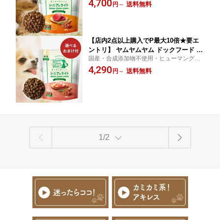
ード人間の食事と同じ食材を使って、人間
4,700
プ 800g (80g ×10) 犬 犬用 ドッグフード
送料無料
円
～
の食事と同じ衛生レベルのペットフード専
ドライフード ペットフード 老犬 小粒
門工場で作られたフードです。
国産 無添加 犬 成犬用 Yum Y
【店内2点以上購入でP最大10倍★要エ
ントリ】 ヤムヤムヤム ドックフード シ
国産・合成添加物不使用・ヒューマングレ
ニア & ライト チキン やわらかドライタ
ード人間の食事と同じ食材を使って、人間
4,290
イプ 800g ( 80g ×10) 犬用 ヤムヤムヤム
送料無料
円
～
の食事と同じ衛生レベルのペットフード専
犬 ドックフード 無添加 国産 鶏肉 食い
門工場で作られたフードです。
つき 小粒 yumyumyum
1/2