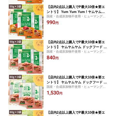
【店内2点以上購入でP最大10倍★要エ
ントリ】 Yum Yum Yum ! ヤムヤムヤ
国産・合成添加物不使用・ヒューマングレ
ム シニア & ライト 馬肉 ドライタイプ (
ード人間の食事と同じ食材を使って、人間
990
50g ×3) ちょこっとパック 犬 犬用 ドッ
円
の食事と同じ衛生レベルのペットフード専
グフード ドライフード ペットフード 小
門工場で作られたフードです。
粒 国産 無添加 犬 成犬用 老
【店内2点以上購入でP最大10倍★要エ
ントリ】 ヤムヤムヤム ドックフード シ
国産・合成添加物不使用・ヒューマングレ
ニア＆ライト チキン ドライタイプ 50g
ード人間の食事と同じ食材を使って、人間
840
×3個 ヤムヤムヤム 犬 ドックフード お
円
の食事と同じ衛生レベルのペットフード専
試し 無添加 国産 鶏肉 食いつき 小粒 yu
門工場で作られたフードです。
myumyum ドライフード 超小型犬 小型
犬
【店内2点以上購入でP最大10倍★要エ
ントリ】 ヤムヤムヤム ドックフード シ
国産・合成添加物不使用・ヒューマングレ
ニア & ライト チキン やわらかドライタ
ード人間の食事と同じ食材を使って、人間
1,530
イプ 80g×3個 犬用 ヤムヤムヤム 犬 ド
円
の食事と同じ衛生レベルのペットフード専
ックフード お試し 無添加 国産 鶏肉 食
門工場で作られたフードです。
いつき 小粒 yumyumyum ドライフ
【店内2点以上購入でP最大10倍★要エ