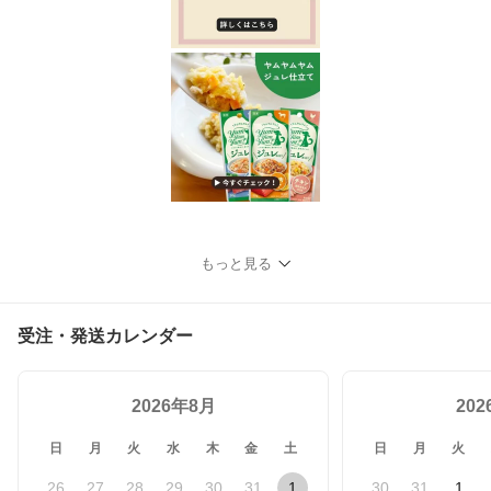
もっと見る
受注・発送カレンダー
2026年8月
20
日
月
火
水
木
金
土
日
月
火
26
27
28
29
30
31
1
30
31
1