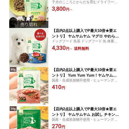
子犬のこころとからだを育むドライフー
ピー Happiness plus＋ 800g 800g×2袋
ド。子犬に必要な栄養バランスを考えたド
3,800
ヤムヤムヤム 犬 ドックフード 無添加
円
～
ライフードです。
国産 鶏肉 食いつき 小粒 yumyumyum
ドライフード 超小型犬
【店内2点以上購入でP最大10倍★要エ
ントリ】 ヤムヤムヤム マグロ やわらか
ドッグフード 魚系 ドッグフード 魚 体重管
ドライタイプ 800g ヤムヤムヤム ドック
理 低脂肪 魚ベース 小型犬 アレルギー 魚系
4,330
フード ヤムヤム ドックフード 犬 ドッ
送料無料
円
～
クフード 無添加 国産 魚 食いつき 小粒
yumyumyum 犬用 ドライフード 超小型
【店内2点以上購入でP最大10倍★要エ
ントリ】 Yum Yum Yum ! ヤムヤムヤ
国産・合成添加物不使用・ヒューマングレ
ム チキン やわらかドライタイプ ( 80g)
ード人間の食事と同じ食材を使って、人間
410
ちょこっとパック 犬 犬用 ドッグフード
円
の食事と同じ衛生レベルのペットフード専
ドライフード ペットフード 小粒 国産
門工場で作られたフードです。
無添加 犬 成犬用 老犬用 シニア犬
【店内2点以上購入でP最大10倍★要エ
ントリ】 ヤムヤムヤム お試し チキン
国産・合成添加物不使用・ヒューマングレ
ドライタイプ 50g ヤムヤムヤム ドック
ード人間の食事と同じ食材を使って、人間
270
フードヤムヤムヤム 犬 ドックフード 無
円