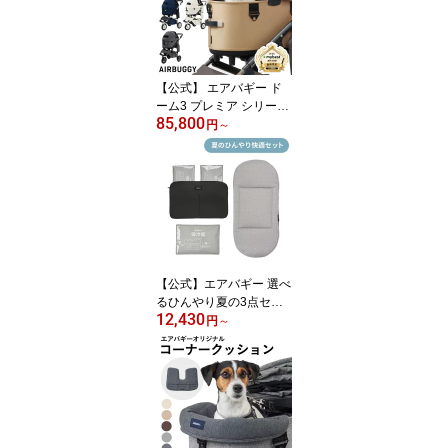
【公式】 エアバギー ド
ーム3 プレミア シリーズ
85,800
AIRBUGGY DOME3 Rサ
円
～
イズ Lサイズ 2年保証 耐
荷重12kg 耐荷重20kg 犬
カート ドッグカート ペ
ットキャリー ペットカー
ト
【公式】エアバギー 選べ
るひんやり夏の3点セッ
12,430
ト ドームシリーズ専用
円
～
クールクッション クール
マット ペットカート オ
プション 小物 アクセサ
リー ペット ドーム3 DO
ME3 犬 カート