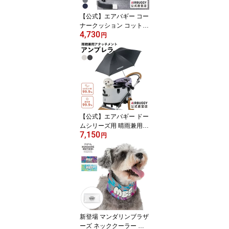
【公式】エアバギー コー
ナークッション コットン
4,730
あごのせクッション 洗え
円
る 金具不使用 綿 汚れ防
止 まくら 枕 カバークッ
ション ペットカート 着
せ替え AIRBUGGY DOM
E3 WIZX CORNER CUS
HION 犬 カート
【公式】エアバギー ドー
ムシリーズ用 晴雨兼用
7,150
傘 アタッチメント アン
円
ブレラ UVカット99% 遮
光99% 日除け 紫外線 熱
中症 暑さ 対策 犬 日差し
夏 雨 梅雨 犬 カート 傘
折りたたみ ペットカート
アクセサリー AIRBUGG
Y DOME
新登場 マンダリンブラザ
ーズ ネッククーラー 保