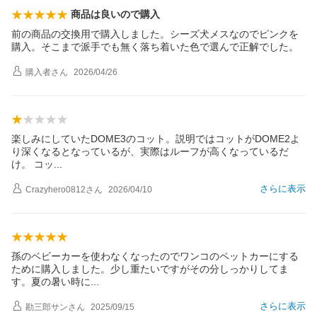
商品は良いので購入
前の商品の交換用で購入しました。シーズ犬メスなのでピンクを
購入。そこまで派手でも無く落ち着いた色で選んで正解でした。
購入者
さん
2026/04/26
楽しみにしていたDOME3のコット。説明ではコットがDOME2よ
り深くなるとなっているが、実際はルーフが高くなっているだ
け。 コ
ッ
さらに表示
Crazyhero0812
さん
2026/04/10
孫のベビーカーを使わなくなったのでワンコのペットカーにする
ために購入しました。少し重たいですがその分しっかりしてま
す。夏の暑い時
に
さらに表示
勘三郎サン
さん
2025/09/15