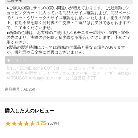
●ご購入の際にサイズの買い間違いが増えております。ご決済前にシ
ョッピングカートに入っている商品のサイズ確認および、商品ページ
でのコットやリュックのサイズ確認をお願いいたします。衛生の関係
上、初期不良を除く開封後のご交換・ご返品はお受けできかねますの
で、ご了承くださいませ。
●画像の色味は、お客様のご使用されるモニター環境や、室内・室外
の光により、実際のお色味と多少異なる場合がございます。予めご了
承ください。
●製品の製造時期によっては画像の付属品と異なる場合があります
が、機能面や安全性に差異はございません。
キーワード
新しい DOME dome COT cot ドーム コット バギー ペットカート ３
輪 小型犬 中型犬 ドライブボックス エアバギー エアーバギー eabagi-
AIRBUGGY Airbuggy エアバギー公式直営店_PET
商品番号：AD250
購入した人のレビュー
4.75
（
57
件）