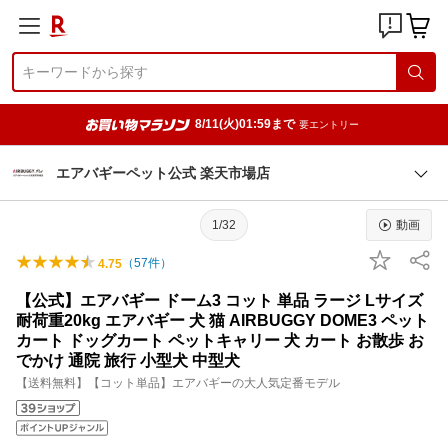
8/11(火)01:59まで
要エントリー
エアバギーペット公式 楽天市場店
1/32
動画
（
57
件）
4.75
【公式】エアバギー ドーム3 コット 単品 ラージ Lサイズ
耐荷重20kg エアバギー 犬 猫 AIRBUGGY DOME3 ペット
カート ドッグカート ペットキャリー 犬 カート お散歩 お
でかけ 通院 旅行 小型犬 中型犬
【送料無料】【コット単品】エアバギーの大人気定番モデル