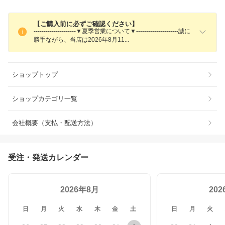
【ご購入前に必ずご確認ください】
---------------------▼夏季営業について▼---------------------誠に
勝手ながら、当店は2026年8月1
1
ショップトップ
ショップカテゴリ一覧
会社概要（支払・配送方法）
受注・発送カレンダー
2026年8月
20
日
月
火
水
木
金
土
日
月
火