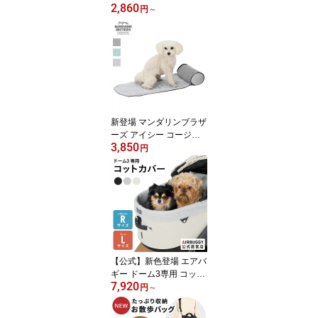
2,860
冷剤付き ひんやり 瞬間
円
～
冷却 繰り返し使える ク
ールバンダナ クールネッ
ク ネックバンド 冷感 熱
中症対策 暑さ対策 首冷
やす ペット 犬 服 首 巻く
小型犬 中型犬 MANDARI
NE BROTHERS 26SS [M
便 1/1]
新登場 マンダリンブラザ
ーズ アイシー コージー
3,850
ミニマット 犬 犬用 ひん
円
やり クールマット 冷感
マット 接触冷感 クール
シート 夏用ベッド 熱中
症対策 カートマット 小
型犬 中型犬 MANDARIN
E BROTHERS ICY COZ
Y MINI MAT 26SS
【公式】新色登場 エアバ
ギー ドーム3専用 コット
7,920
カバー 汚れ防止 快適 洗
円
～
える カバー ペットカー
ト レギュラーサイズ ラ