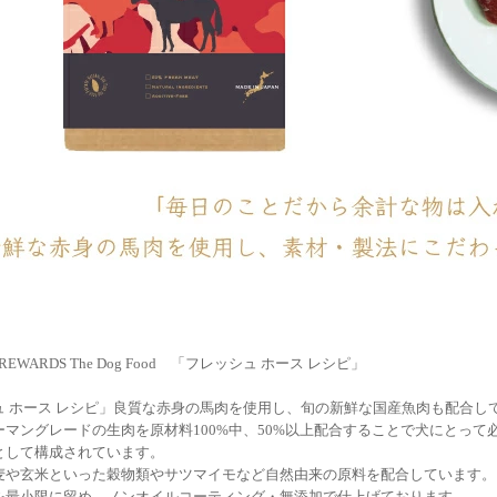
 REWARDS The Dog Food 「フレッシュ ホース レシピ」
ュ ホース レシピ」良質な赤身の馬肉を使用し、旬の新鮮な国産魚肉も配合し
ーマングレードの生肉を原材料100%中、50%以上配合することで犬にとっ
として構成されています。
麦や玄米といった穀物類やサツマイモなど自然由来の原料を配合しています。
を最小限に留め、ノンオイルコーティング・無添加で仕上げております。