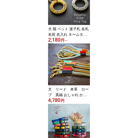
ョーカーや首輪やハーネ
スに取付12星座が選べる
迷子札 REGALITO KOBE
オーダーメイド
犬 猫 ペット 迷子札 名札
名前 名入れ ネームタグ
2,180
シンプル おしゃれ プ
円
～
レゼント両面に刻印 迷子
札のためのチョーカーや
首輪やハーネスに取付 リ
ング型 ゴールド シル
バー 真鍮Ring Tag RE
GALITO KOBE オーダー
メイド 迷子札
犬 リード 本革 ロー
プ 真鍮 おしゃれ かわ
4,780
いい プレゼント本革とロ
円
ープのリードREGALITO
KOBE The Dog Leash 1
20