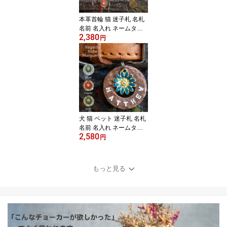
本革首輪 猫 迷子札 名札
名前 名入れ ネームタグ
2,380
真鍮 おしゃれ かわい
円
い プレゼント 鈴 セ
ーフティーバックル採
用 安心設計 軽量設計
迷子札のためのネコ首輪
REGALITO KOBE The C
at Collar 迷子札は別売
犬 猫 ペット 迷子札 名札
名前 名入れ ネームタ
2,580
グ おしゃれ プレゼン
円
ト 両面に刻印 迷子札の
ためのチョーカーとの相
性抜群 首輪やハーネス
もっと見る
に取付 マーガレット サ
ークル型プレート（ドー
ナツ型） REGALITO KO
BE オーダーメイド 迷子
札