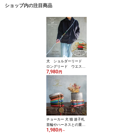
ショップ内の注目商品
犬 ショルダーリード
ロングリード ウエスト
7,980
リード 本革 ロープ
円
真鍮 おしゃれ プレゼン
ト本革とロープのユーテ
ィリティリードRegalito
Kobe Utility The Dog Lea
sh 295
チョーカー 犬 猫 迷子札
首輪やハーネスとの重ね
1,980
付け 名札 名入れ ネー
円
～