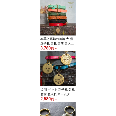
ムタグ おしゃれ 本革
製 かわいい プレゼン
ト 軽量設計迷子札のた
めのチョーカーREGALIT
O KOBE The Dog Choke
r 本革チョーカー 迷子札
※迷子札は別売※首輪で
はありません
本革と真鍮の首輪 犬 猫
迷子札 名札 名前 名入れ
3,780
ネームタグ 小型犬 中型
円
～
犬 大型犬 おしゃれ か
わいい プレゼント 迷子
札が映える首輪REGALIT
O KOBE The Dog Collar
迷子札・チョーカー は別
売
犬 猫 ペット 迷子札 名札
名前 名入れ ネームタ
2,580
グ 真鍮製 おしゃれ プ
円
～
レゼントコイン型のデザ
インが選べる迷子札両面
に刻印 迷子札のためのチ