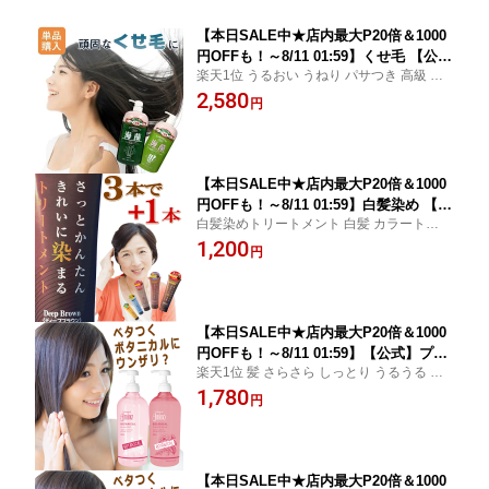
【本日SALE中★店内最大P20倍＆1000
円OFFも！～8/11 01:59】くせ毛 【公
楽天1位 うるおい うねり パサつき 高級 美
式】プロフェッショナル アミノ酸 海藻
容室専売 業務用 サロン サロン専売品 かゆ
2,580
ヘアケア 【 シャンプー または、コンデ
円
み フケ ふけ 敏感肌 エイジングケア 皮脂 抜
ィショナー 各 1000ml 】 癖毛 改善 縮
け毛 ダメージ 女性 男性 本体 大容量 リンス
毛 縮毛矯正 髪質改善
【本日SALE中★店内最大P20倍＆1000
円OFFも！～8/11 01:59】白髪染め 【公
白髪染めトリートメント 白髪 カラートリー
式】 カバーグレイ 白髪染トリートメン
トメント ヘナ トリートメント ヘアカラー
1,200
ト 240g 【全5色】白髪染めトリートメ
円
トリートメント ヘナカラー ヘナカラートリ
ント カラートリートメント ヘナ トリー
ートメント 女性用 男性用 メンズ 白髪隠し
トメント ヘアカラートリートメント
【本日SALE中★店内最大P20倍＆1000
円OFFも！～8/11 01:59】【公式】プロ
楽天1位 髪 さらさら しっとり うるうる サ
フェッショナル アミノ酸 ボタニカル ヘ
ラ うるおい うねり パサつき 高級 美容室専
1,780
アケア 【シャンプー または、コンディ
円
売 業務用 サロン サロン専売品 かゆみ フケ
ショナー 各 800ml 】 ボタニカルシャン
ダメージ 女性 男性 本体 大容量 リンス
プー ボタニカルシャンプー
【本日SALE中★店内最大P20倍＆1000