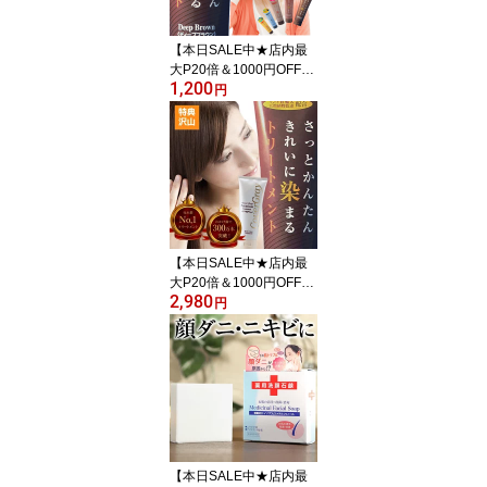
【本日SALE中★店内最
大P20倍＆1000円OFF
1,200
も！～8/11 01:59】白髪
円
染め 【公式】 カバーグ
レイ 白髪染トリートメン
ト 240g 【全5色】白髪
染めトリートメント カラ
ートリートメント ヘナ
トリートメント ヘアカラ
ートリートメント
【本日SALE中★店内最
大P20倍＆1000円OFF
2,980
も！～8/11 01:59】白髪
円
染め 【公式】 カバーグ
レイ プレミアム 白髪染
トリートメント 200g
【全3色】白髪染めトリ
ートメント カラートリー
トメント ヘナ トリート
メント
【本日SALE中★店内最