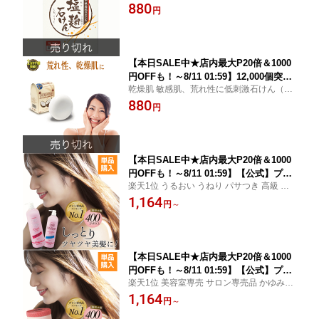
に使える程優しい無添加 低刺激 保湿 スキ
880
低刺激石けん（固形石鹸 洗顔石けん）
円
ンケア石鹸
せっけん海塩/清浄成分）
【本日SALE中★店内最大P20倍＆1000
円OFFも！～8/11 01:59】12,000個突破
乾燥肌 敏感肌、荒れ性に低刺激石けん（固
★ヴァージンココナッツオイル保湿石
形石鹸 洗顔石鹸、洗顔料）せっけん
880
鹸：80g人気口コミ美容スキンケアコス
円
メ,ランキング常連の固形洗顔石鹸(せっ
けん洗顔料)
【本日SALE中★店内最大P20倍＆1000
円OFFも！～8/11 01:59】【公式】プロ
楽天1位 うるおい うねり パサつき 高級 美
フェッショナル アミノ酸 ヘアケア 【各
容室専売 業務用 サロン サロン専売品 かゆ
1,164
単品購入】 シャンプー 、コンディショ
円
～
み フケ ふけ 敏感肌 エイジングケア 皮脂 抜
ナー 各 1000ml ヘアパック 800g くせ毛
け毛 ダメージ 女性 男性 本体 大容量 リンス
癖毛 改善 縮毛
【本日SALE中★店内最大P20倍＆1000
円OFFも！～8/11 01:59】【公式】プロ
楽天1位 美容室専売 サロン専売品 かゆみ フ
フェッショナル アミノ酸 ヘアケア 【
ケ ふけ 敏感肌 エイジングケア ダメージ 大
1,164
ヘアパック 800g】 くせ毛 癖毛 改善 縮
円
～
容量リンス トリートメント・ヘアパック 保
毛 縮毛矯正 髪質改善 髪 さらさら しっ