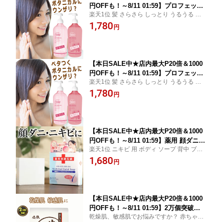
円OFFも！～8/11 01:59】プロフェッシ
楽天1位 髪 さらさら しっとり うるうる サ
ョナル アミノ酸 ボタニカル ヘアケア
ラ うるおい うねり パサつき 高級 美容室専
1,780
【シャンプー または、コンディショナ
円
売 業務用 サロン サロン専売品 かゆみ フケ
ー 各 800ml 】 ボタニカルシャンプー
ダメージ 女性 男性 本体 大容量 リンス
【本日SALE中★店内最大P20倍＆1000
円OFFも！～8/11 01:59】プロフェッシ
楽天1位 髪 さらさら しっとり うるうる サ
ョナル アミノ酸 ボタニカル ヘアケア
ラ うるおい うねり パサつき 高級 美容室専
1,780
【シャンプー または、コンディショナ
円
売 業務用 サロン サロン専売品 かゆみ フケ
ー 各 800ml 】 ボタニカルシャンプー
ダメージ 女性 男性 本体 大容量 リンス
ボタニカル
【本日SALE中★店内最大P20倍＆1000
円OFFも！～8/11 01:59】薬用 顔ダニ石
楽天1位 ニキビ 用 ボディ ソープ 背中 ブツ
鹸 【公式】 115g 【 医薬部外品 】 顔ダ
ブツ ニキビ除去 隠す 薬 足の臭い 対策 いい
1,680
ニ ニキビケア にきび ニキビ 大人ニキ
円
香り 洗顔料 おしり かわいい 香水 インナー
ビ 洗顔石鹸 洗顔せっけん 固形石鹸 固
マスク 肌荒れ防止
形 石けん
【本日SALE中★店内最大P20倍＆1000
円OFFも！～8/11 01:59】2万個突破★
乾燥肌、敏感肌でお悩みですか？ 赤ちゃん
塩麹 無添加石鹸：80g乾燥肌 敏感肌に