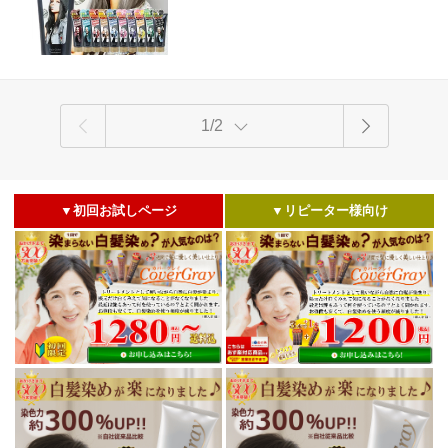
無料 お試し ヘアカラー カラーリング
スプレー スタイリング剤 毛束感・ニュアン
カラーリングトリートメント
ス
1/2
▼初回お試しページ
▼リピーター様向け