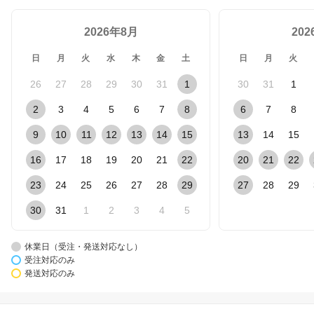
2026年8月
20
日
月
火
水
木
金
土
日
月
火
26
27
28
29
30
31
1
30
31
1
2
3
4
5
6
7
8
6
7
8
9
10
11
12
13
14
15
13
14
15
16
17
18
19
20
21
22
20
21
22
23
24
25
26
27
28
29
27
28
29
30
31
1
2
3
4
5
休業日（受注・発送対応なし）
受注対応のみ
発送対応のみ