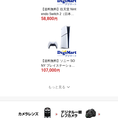
【送料無料】任天堂 Nint
endo Switch 2（日本
58,800
語・国内専用）[BEE-S-K
円
B6CA]【新品・国内正規
品・訳あり：箱潰れ】
【返品不可商品】
【送料無料】ソニー SO
NY プレイステーション5
107,000
playstation5 デジタル・
円
エディション 本体 [CFI-2
000B01] [1TB] 【新品・
国内正規品】【返品不可
もっと見る
商品】