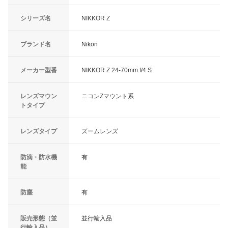
シリーズ名
NIKKOR Z
ブランド名
Nikon
メーカー型番
NIKKOR Z 24-70mm f/4 S
レンズマウン
ニコンZマウント系
トタイプ
レンズタイプ
ズームレンズ
防滴・防水機
有
能
防塵
有
販売形態（並
並行輸入品
行輸入品）