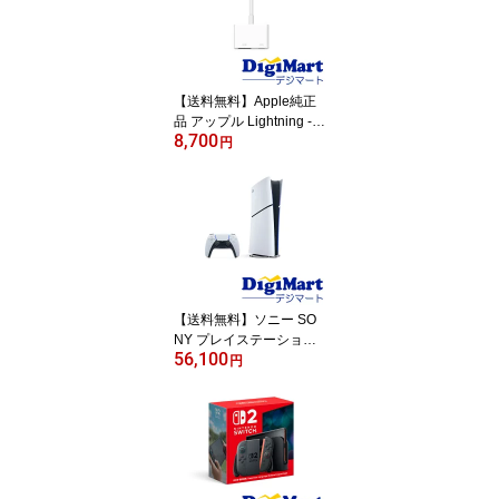
【送料無料】Apple純正
品 アップル Lightning - D
8,700
igital AVアダプタ MW2P
円
3AM/A 【新品・メール
便】
【送料無料】ソニー SO
NY プレイステーション5
56,100
PlayStation 5 デジタル・
円
エディション 日本語専用
Console Language Japa
nese only [CFI-2200B01]
【新品・国内正規品】
【返品不可商品】