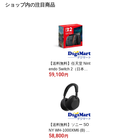
ショップ内の注目商品
【送料無料】任天堂 Nint
endo Switch 2（日本
59,100
語・国内専用）[BEE-S-K
円
B6CA]【新品・国内正規
品】【返品不可商品】ニ
ンテンドースイッチ2
【送料無料】ソニー SO
NY WH-1000XM6 (B) Bl
58,800
uetooth ワイヤレスヘッ
円