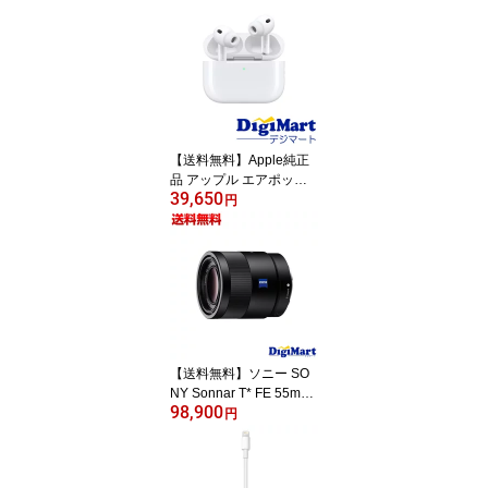
ドホン [ブラック]【新
品・国内正規品】
【送料無料】Apple純正
品 アップル エアポッズ
39,650
Apple AirPods Pro 3 第3
円
世代 MFHP4J/A Bluetoot
h イヤホン【国内正規
品・新品】
【送料無料】ソニー SO
NY Sonnar T* FE 55mm
98,900
F1.8 ZA SEL55F18Z 単
円
焦点レンズ【新品・並行
輸入品・保証付き】