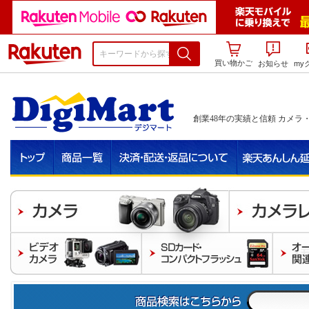
楽天市場
買い物かご
お知らせ
my
創業48年の実績と信頼 カメラ