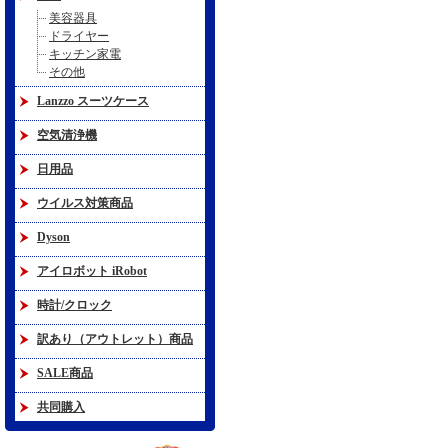
美容器具
ドライヤー
キッチン家電
その他
Lanzzo スーツケース
空気清浄機
日用品
ウイルス対策商品
Dyson
アイロボット iRobot
時計/クロック
訳あり（アウトレット）商品
SALE商品
共同購入