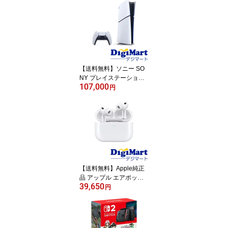
品・訳あり：箱潰れ】
【返品不可商品】
【送料無料】ソニー SO
NY プレイステーション5
107,000
playstation5 デジタル・
円
エディション 本体 [CFI-2
000B01] [1TB] 【新品・
国内正規品】【返品不可
商品】
【送料無料】Apple純正
品 アップル エアポッズ
39,650
Apple AirPods Pro 3 第3
円
世代 MFHP4J/A Bluetoot
h イヤホン【国内正規
品・新品】