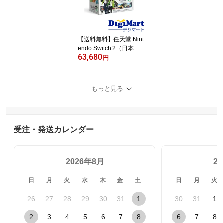
【送料無料】任天堂 Nint
endo Switch 2（日本
63,680
語・国内専用）Pokemon
円
LEGENDS Z-A Nintendo
Switch 2 Edition セット
[BEE-S-KB6PC]【新品・
もっと見る
国内正規品】【返品不可
商品】
受注・発送カレンダー
2026年8月
2
日
月
火
水
木
金
土
日
月
火
26
27
28
29
30
31
1
30
31
1
2
3
4
5
6
7
8
6
7
8