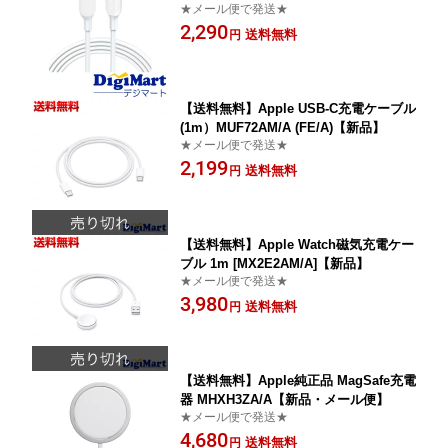
★メール便で発送★
ト A8833 MFi認証 USB PD対応 急速充
2,290
電 iPhone【新品・輸入品・メール便】
送料無料
円
【送料無料】Apple USB-C充電ケーブル
(1m）MUF72AM/A (FE/A)【新品】
★メール便で発送★
2,199
送料無料
円
【送料無料】Apple Watch磁気充電ケー
ブル 1m [MX2E2AM/A]【新品】
★メール便で発送★
3,980
送料無料
円
【送料無料】Apple純正品 MagSafe充電
器 MHXH3ZA/A【新品・メール便】
★メール便で発送★
4,680
送料無料
円