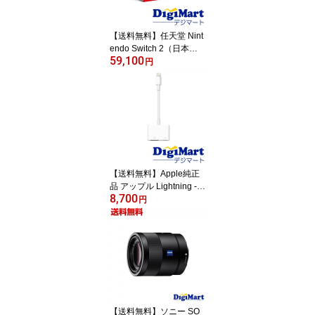
【送料無料】任天堂 Nint
endo Switch 2（日本
59,100
語・国内専用）[BEE-S-K
円
B6CA]【新品・国内正規
品】【返品不可商品】ニ
ンテンドースイッチ2
【送料無料】Apple純正
品 アップル Lightning - D
8,700
igital AVアダプタ MW2P
円
3AM/A 【新品・メール
便】
【送料無料】ソニー SO