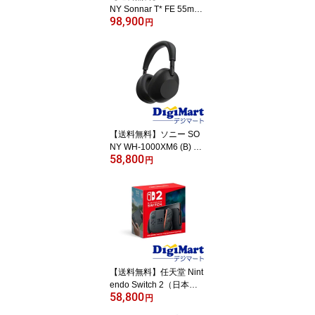
NY Sonnar T* FE 55mm
98,900
F1.8 ZA SEL55F18Z 単
円
焦点レンズ【新品・並行
輸入品・保証付き】
【送料無料】ソニー SO
NY WH-1000XM6 (B) Bl
58,800
uetooth ワイヤレスヘッ
円
ドホン [ブラック]【新
品・国内正規品】
【送料無料】任天堂 Nint
endo Switch 2（日本
58,800
語・国内専用）[BEE-S-K
円
B6CA]【新品・国内正規