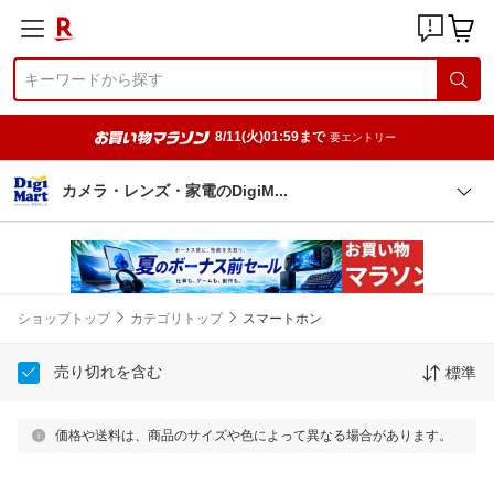
8/11(火)01:59まで
要エントリー
カメラ・レンズ・家電のDigi
M
ショップトップ
カテゴリトップ
スマートホン
売り切れを含む
標準
価格や送料は、商品のサイズや色によって異なる場合があります。