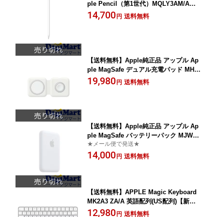
ple Pencil（第1世代）MQLY3AM/Aま
たはMQLY3ZA/A【新品・並行輸入品・
14,700
送料無料
円
新品訳あり・箱つぶれ・シュリンク破
れ】
【送料無料】Apple純正品 アップル Ap
ple MagSafe デュアル充電パッド MHX
F3AM/A 【国内正規品・新品】
19,980
送料無料
円
【送料無料】Apple純正品 アップル Ap
ple MagSafe バッテリーパック MJWY3
★メール便で発送★
AM/A【新品・アメリカ版】
14,000
送料無料
円
【送料無料】APPLE Magic Keyboard
MK2A3 ZA/A 英語配列(US配列)【新
品・輸入品】
12,980
送料無料
円