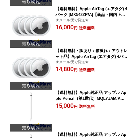
【送料無料】Apple AirTag (エアタグ) 4
パック [MX542ZP/A]【新品・国内正規
★メール便で発送★
品】
16,000
送料無料
円
【送料無料・訳あり：箱潰れ：アウトレ
ット品】Apple AirTag (エアタグ) 4パッ
★メール便で発送★
ク MX542BE/AまたはMX542AM/A【新
14,800
品】
送料無料
円
【送料無料】Apple純正品 アップル Ap
ple Pencil（第1世代）MQLY3AM/Aま
たはMQLY3ZA/A【新品・並行輸入品】
15,000
送料無料
円
【送料無料】Apple純正品 アップル Ap