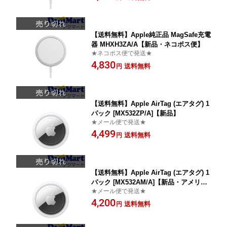
【送料無料】Apple純正品 MagSafe充電
器 MHXH3ZA/A【新品・ネコポス便】
★ネコポス便で発送★
4,830
送料無料
円
【送料無料】Apple AirTag (エアタグ) 1
パック [MX532ZP/A]【新品】
★メール便で発送★
4,499
送料無料
円
【送料無料】Apple AirTag (エアタグ) 1
パック [MX532AM/A]【新品・アメリカ
★メール便で発送★
版】
4,200
送料無料
円