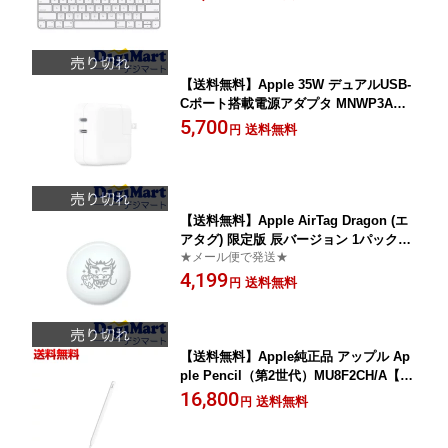
【送料無料】Apple 35W デュアルUSB-
Cポート搭載電源アダプタ MNWP3AM/
A 【新品】
5,700
送料無料
円
【送料無料】Apple AirTag Dragon (エ
アタグ) 限定版 辰バージョン 1パック
★メール便で発送★
[MW4H3J/A]【新品】
4,199
送料無料
円
【送料無料】Apple純正品 アップル Ap
ple Pencil（第2世代）MU8F2CH/A【新
品・輸入品】
16,800
送料無料
円