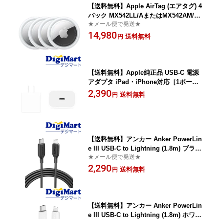
【送料無料】Apple AirTag (エアタグ) 4
パック MX542LL/AまたはMX542AM/A
★メール便で発送★
【新品】
14,980
送料無料
円
【送料無料】Apple純正品 USB-C 電源
アダプタ iPad・iPhone対応［1ポー
ト：USB-C］MU7T2LL/A【新品・訳あ
2,390
送料無料
円
り：箱汚れ】
【送料無料】アンカー Anker PowerLin
e III USB-C to Lightning (1.8m) ブラッ
★メール便で発送★
ク A8833 MFi認証 USB PD対応 急速充
2,290
電 iPhone【新品・輸入品・メール便】
送料無料
円
【送料無料】アンカー Anker PowerLin
e III USB-C to Lightning (1.8m) ホワイ