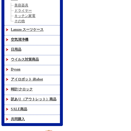
美容器具
ドライヤー
キッチン家電
その他
Lanzzo スーツケース
空気清浄機
日用品
ウイルス対策商品
Dyson
アイロボット iRobot
時計/クロック
訳あり（アウトレット）商品
SALE商品
共同購入