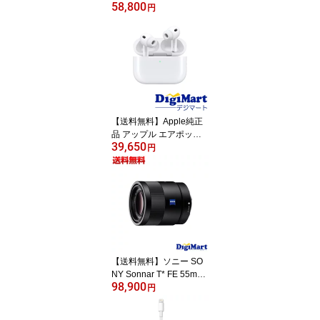
58,800
uetooth ワイヤレスヘッ
円
ドホン [ブラック]【新
品・国内正規品】
【送料無料】Apple純正
品 アップル エアポッズ
39,650
Apple AirPods Pro 3 第3
円
世代 MFHP4J/A Bluetoot
h イヤホン【国内正規
品・新品】
【送料無料】ソニー SO
NY Sonnar T* FE 55mm
98,900
F1.8 ZA SEL55F18Z 単
円
焦点レンズ【新品・並行
輸入品・保証付き】