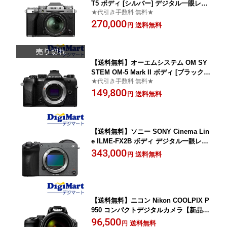
T5 ボディ [シルバー] デジタル一眼レフ
★代引き手数料 無料★
カメラ【新品・国内正規品】
270,000
送料無料
円
【送料無料】オーエムシステム OM SY
STEM OM-5 Mark II ボディ [ブラック]
★代引き手数料 無料★
ミラーレス一眼レフカメラ【新品・国内
149,800
正規品】【他店舗印あり】
送料無料
円
【送料無料】ソニー SONY Cinema Lin
e ILME-FX2B ボディ デジタル一眼レフ
カメラ【新品・国内正規品】
343,000
送料無料
円
【送料無料】ニコン Nikon COOLPIX P
950 コンパクトデジタルカメラ【新品・
国内正規品】
96,500
送料無料
円