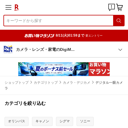
8/11(火)01:59まで
要エントリー
カメラ・レンズ・家電のDigi
M
ショップトップ
カテゴリトップ
カメラ・デジカメ
デジタル一眼カメ
ラ
カテゴリを絞り込む
オリンパス
キャノン
シグマ
ソニー