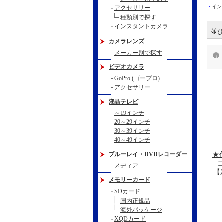
・
イン
アクセサリー
種類別で探す
インスタントカメラ
並
カメラレンズ
メーカー別で探す
ビデオカメラ
GoPro (ゴープロ)
アクセサリー
液晶テレビ
～19インチ
20～29インチ
30～39インチ
40～49インチ
★
ブルーレイ・DVDレコーダー
コ
メディア
【
メモリーカード
SDカード
国内正規品
海外パッケージ
XQDカード