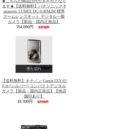
★こちらの商品は代引き不可となり
ます★【送料無料】パナソニック P
anasonic LUMIX DC-S1RM2M 標準
ズームレンズキット デジタル一眼
カメラ【新品・国内正規品】
594,000円
送料無料
売り切れ
【送料無料】キヤノン Canon IXY 65
0 m [シルバー] コンパクトデジタル
カメラ【新品・国内正規品】【他店
舗印あり】
49,300円
送料無料