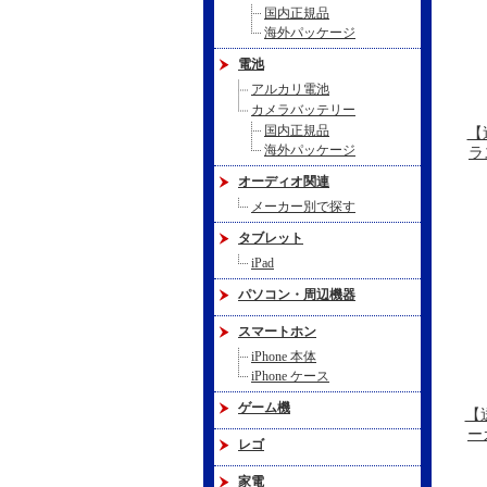
国内正規品
海外パッケージ
電池
アルカリ電池
カメラバッテリー
国内正規品
【
海外パッケージ
ラ
オーディオ関連
メーカー別で探す
タブレット
iPad
パソコン・周辺機器
スマートホン
iPhone 本体
iPhone ケース
ゲーム機
【
ー
レゴ
家電