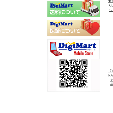
★
CO
ウ
【
R