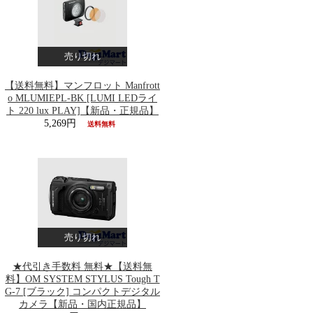
売り切れ
【送料無料】マンフロット Manfrott
o MLUMIEPL-BK [LUMI LEDライ
ト 220 lux PLAY]【新品・正規品】
5,269円
送料無料
売り切れ
★代引き手数料 無料★【送料無
料】OM SYSTEM STYLUS Tough T
G-7 [ブラック] コンパクトデジタル
カメラ【新品・国内正規品】