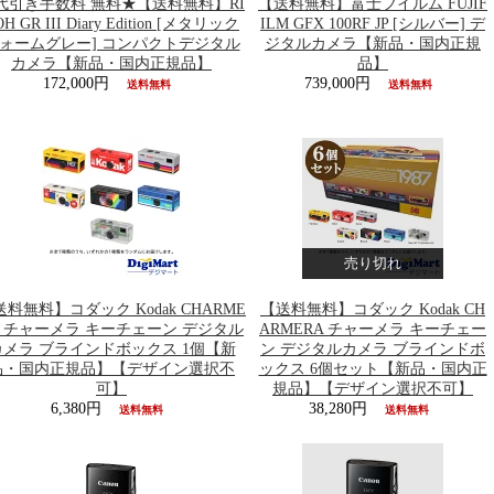
代引き手数料 無料★【送料無料】RI
【送料無料】富士フイルム FUJIF
H GR III Diary Edition [メタリック
ILM GFX 100RF JP [シルバー] デ
ォームグレー] コンパクトデジタル
ジタルカメラ【新品・国内正規
カメラ【新品・国内正規品】
品】
172,000円
739,000円
送料無料
送料無料
売り切れ
送料無料】コダック Kodak CHARME
【送料無料】コダック Kodak CH
A チャーメラ キーチェーン デジタル
ARMERA チャーメラ キーチェー
カメラ ブラインドボックス 1個【新
ン デジタルカメラ ブラインドボ
品・国内正規品】【デザイン選択不
ックス 6個セット【新品・国内正
可】
規品】【デザイン選択不可】
6,380円
38,280円
送料無料
送料無料