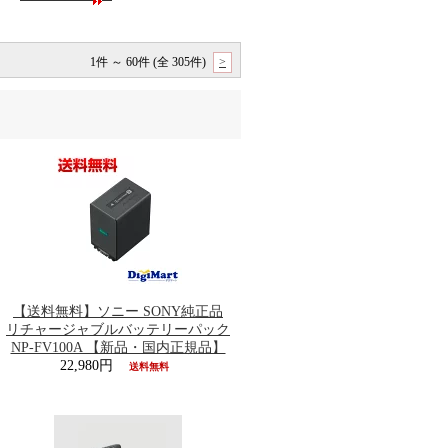
1件 ～ 60件 (全 305件)
>
【送料無料】ソニー SONY純正品
リチャージャブルバッテリーパック
NP-FV100A 【新品・国内正規品】
22,980円
送料無料