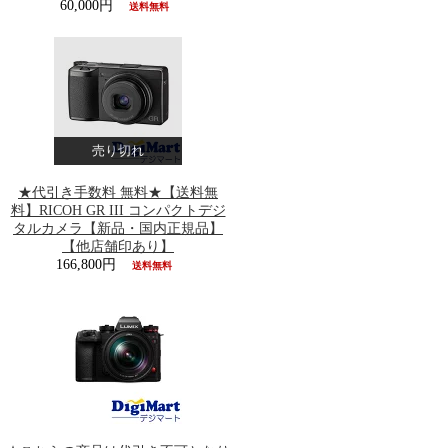
60,000円
送料無料
売り切れ
★代引き手数料 無料★【送料無
料】RICOH GR III コンパクトデジ
タルカメラ【新品・国内正規品】
【他店舗印あり】
166,800円
送料無料