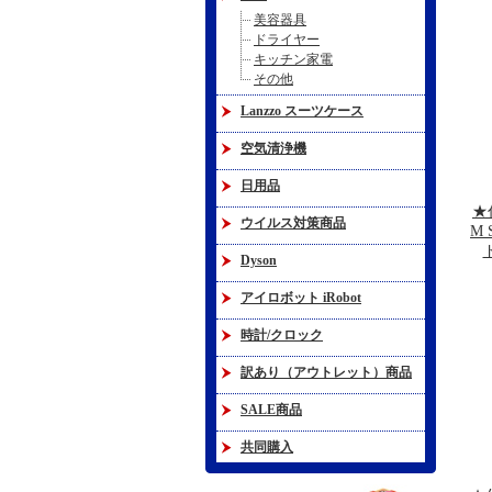
美容器具
ドライヤー
キッチン家電
その他
Lanzzo スーツケース
空気清浄機
日用品
★
ウイルス対策商品
M 
Dyson
アイロボット iRobot
時計/クロック
訳あり（アウトレット）商品
SALE商品
共同購入