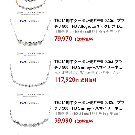
ダイヤモンド
プレゼント あずきチェーン
THJ14周年クーポン発券中!! 0.15ct プラ
チナ900 THJ Allegrettoネックレス D0.1
【無色透明 G/SI/GoodUP】ダイヤモンド専
5ct 5石 フクリン 高品質SIクラス以上 ネ
門店THJの子育て応援ジュエリー☆身に着
79,970
ックレス あずきチェーン プレゼント
送料無料
円
けているだけでママの笑顔が弾けるPt900ア
レグレットネックレスD0.15ct！ETERNITY
THJ14周年クーポン発券中!! 0.5ct プラ
チナ900 THJ Smiley〜スマイリーネッ
思わず笑顔になる11石ラインの美しさ☆ 無
クレス D0.5ct ライン スマイル 笑顔 高
色透明 G/SI/Good UPダイヤモンド
117,920
品質SIクラス以上 11石 ネックレス プレ
送料無料
円
ゼント あずきチェーン
THJ14周年クーポン発券中!! 0.42ct プラ
チナ900 THJ Smiley〜スマイリーネッ
【無色透明G/SI/Good UP】思わず笑顔にな
クレス D0.42ct ライン グラデーション
れる美しさ☆ダイヤモンド
99,990
スマイル 高品質SIクラス以上 9石 ネッ
送料無料
円
クレス プレゼント あずきチェーン