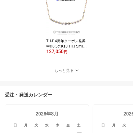
ィリングD0.5ct 【無色透
明 D-E/VVS/Excellent U
P】 エタニティ プレゼン
ト 指輪
THJ14周年クーポン発券
中!! 0.5ct K18 THJ Smile
127,050
y〜スマイリーネックレ
円
ス D0.5ct ライン ネック
レス グラデーション 高
品質SIクラス以上 11石 1
もっと見る
8金 18k ネックレス プレ
ゼント あずきチェーン
受注・発送カレンダー
2026年8月
20
日
月
火
水
木
金
土
日
月
火