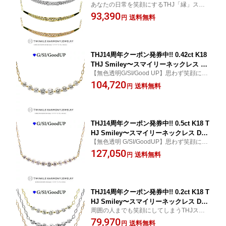
あなたの日常を笑顔にするTHJ「縁」スマ
ス D0.22ct ライン グラデーション 笑顔
イリーネックレス♪無色透明 G/SI/Good UP
93,390
高品質SIクラス以上 18金 18k ネックレ
送料無料
円
ダイヤモンド
ス プレゼント あずきチェーン
THJ14周年クーポン発券中!! 0.42ct K18
THJ Smiley〜スマイリーネックレス D
【無色透明G/SI/Good UP】思わず笑顔にな
0.42ct ライン ネックレス グラデーショ
るラインの美しさ☆ダイヤモンド
104,720
ン 高品質SIクラス以上 9石 18金 18k ネ
送料無料
円
ックレス プレゼント あずきチェーン
THJ14周年クーポン発券中!! 0.5ct K18 T
HJ Smiley〜スマイリーネックレス D0.
【無色透明 G/SI/GoodUP】思わず笑顔にな
5ct ライン ネックレス グラデーション
るラインの美しさ☆
127,050
高品質SIクラス以上 11石 18金 18k ネッ
送料無料
円
クレス プレゼント あずきチェーン
THJ14周年クーポン発券中!! 0.2ct K18 T
HJ Smiley〜スマイリーネックレス D0.
周囲の人までも笑顔にしてしまうTHJスマ
2ct ライン グラデーション 笑顔 高品質
イリーネックレス♪無色透明 G/SI/Good UP
79,970
SIクラス以上 7石 18金 18K ネックレス
送料無料
円