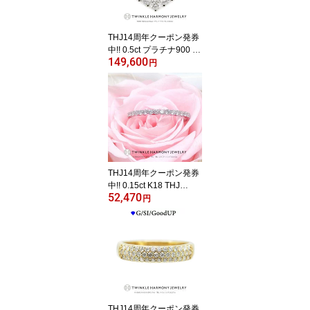
プレゼント 指輪
THJ14周年クーポン発券
中!! 0.5ct プラチナ900 T
149,600
HJ Sweet Heart パヴェハ
円
ートネックレス D0.5ct
ハート パヴェ 高品質SI
クラス以上 ネックレス
プレゼント ベネチアンチ
ェーン あずきチェーン
THJ14周年クーポン発券
中!! 0.15ct K18 THJ
52,470
「美」エタニティリング
円
D0.15ct 高品質SIクラス
以上 18金 18K ピンキー
リング ファランジリング
プレゼント 指輪
THJ14周年クーポン発券