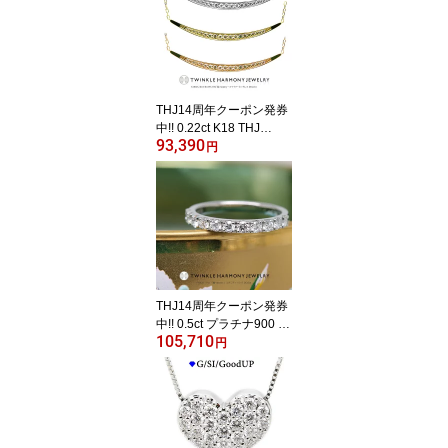
THJ14周年クーポン発券
中!! 0.22ct K18 THJ
93,390
「縁」Smiley〜スマイリ
円
ーネックレス D0.22ct ラ
イン グラデーション 笑
顔 高品質SIクラス以上 1
8金 18k ネックレス プレ
ゼント あずきチェーン
THJ14周年クーポン発券
中!! 0.5ct プラチナ900 T
105,710
HJ「麗-eleven」エタニ
円
ティリング D0.5ct ハー
フエタニティ リング 高
品質SIクラス以上 11石
プラチナ パヴェリング
ファランジリング 人気