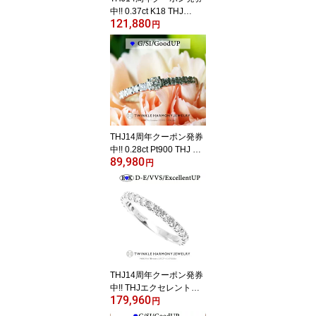
中!! 0.37ct K18 THJ
121,880
「美」パヴェリング D0.
円
37ct パヴェ pave 高品質
SIクラス以上 43石 18金
18k イエローゴールド ホ
ワイトゴールド ピンクゴ
ールド ファランジリング
プレゼント 指輪
THJ14周年クーポン発券
中!! 0.28ct Pt900 THJ So
89,980
natine(ソナチネ) リング
円
D0.28ct 高品質SIクラス
以上 エタニティリング
一粒ダイヤ プレゼント
指輪
THJ14周年クーポン発券
中!! THJエクセレント倶
179,960
楽部 0.5ct Pt900 THJ EX
円
C「麗-smart」エタニテ