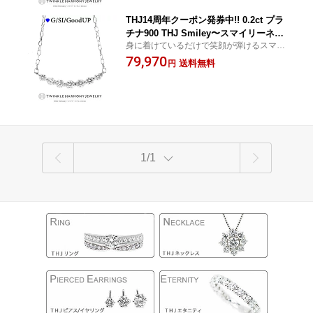
THJ14周年クーポン発券中!! 0.2ct プラ
チナ900 THJ Smiley〜スマイリーネッ
身に着けているだけで笑顔が弾けるスマイ
クレス D0.2ct ライン グラデーション 笑
リーネックレス！【無色透明 G/SI/Good UP
79,970
顔 高品質SIクラス以上 7石 ネックレス
送料無料
円
ダイヤモンド】
プレゼント あずきチェーン
1/1