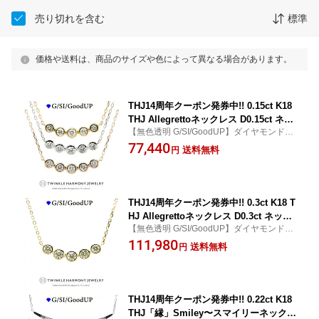
売り切れを含む
標準
価格や送料は、商品のサイズや色によって異なる場合があります。
THJ14周年クーポン発券中!! 0.15ct K18
THJ Allegrettoネックレス D0.15ct ネッ
【無色透明 G/SI/GoodUP】ダイヤモンド専
クレス フクリン 5石 ライン ゴールド 高
門店THJの子育て応援ジュエリー☆身に着
77,440
品質SIクラス以上 18金 18k プレゼント
送料無料
円
けているだけでママの笑顔が弾けるアレグ
あずきチェーン
レットネックレスD0.15ct！ETERNITY
THJ14周年クーポン発券中!! 0.3ct K18 T
HJ Allegrettoネックレス D0.3ct ネック
【無色透明 G/SI/GoodUP】ダイヤモンド専
レス フクリン 5石 ライン ゴールド 高品
門店THJの子育て応援ジュエリー☆身に着
111,980
質SIクラス以上 18金 18k プレゼント あ
送料無料
円
けているだけでママの笑顔が弾けるアレグ
ずきチェーン
レットネックレスD0.3ct！ETERNITY
THJ14周年クーポン発券中!! 0.22ct K18
THJ「縁」Smiley〜スマイリーネックレ