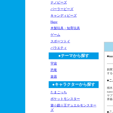
ナノビーズ
パーラービーズ
キャンディビーズ
Hape
木製玩具・知育玩具
ゲーム
スポーツトイ
バラエティ
●テーマから探す
■n
宇宙
------
創業
恐竜
する
楽器
■
●キャラクターから探す
積木
nan
たまごっち
ヤブ
ポケットモンスター
界最小
遊☆戯☆王デュエルモンスター
------
ズ
■