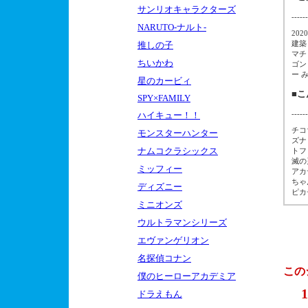
サンリオキャラクターズ
------
NARUTO-ナルト-
20
建築
推しの子
マチ
ちいかわ
ゴン
ー 
星のカービィ
■
SPY×FAMILY
------
ハイキュー！！
チコ
モンスターハンター
ズナ
ナムコクラシックス
トフ
滅の
ミッフィー
アカ
ちゃ
ディズニー
ピカ
ミニオンズ
ウルトラマンシリーズ
エヴァンゲリオン
名探偵コナン
この
僕のヒーローアカデミア
1
ドラえもん