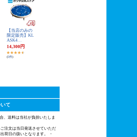
【​当​店​の​み​の​
限​定​販​売​】​K​L​
A​S​K​4​…
14,300
円
(
5
件
)
ついて
の場合、送料は当社が負担いたしま
のご注文は当日発送させていただ
出荷日の扱いとなります。 ・