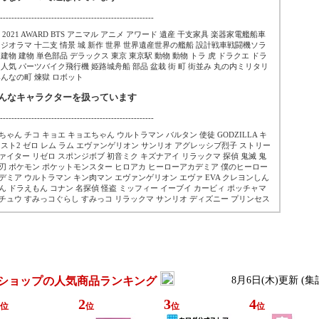
------------------------------------------------------
20 2021 AWARD BTS アニマル アニメ アワード 遺産 干支家具 楽器家電艦船車
 ジオラマ 十二支 情景 城 新作 世界 世界遺産世界の艦船 設計戦車戦闘機ソラ
 建物 建物 単色部品 デラックス 東京 東京駅 動物 動物 トラ 虎 ドラクエ ドラ
 人気 パーツバイク飛行機 姫路城舟船 部品 盆栽 街 町 街並み 丸の内ミリタリ
みんなの町 煉獄 ロボット
こんなキャラクターを扱っています
------------------------------------------------------
ちゃん チコ キョエ キョエちゃん ウルトラマン バルタン 使徒 GODZILLA キ
 スト2 ゼロ レム ラム エヴァンゲリオン サンリオ アグレッシブ烈子 ストリー
ァイター リゼロ スポンジボブ 初音ミク キズナアイ リラックマ 探偵 鬼滅 鬼
刃 ポケモン ポケットモンスター ヒロアカ ヒーローアカデミア 僕のヒーロー
デミア ウルトラマン キン肉マン エヴァンゲリオン エヴァ EVA クレヨンしん
ん ドラえもん コナン 名探偵 怪盗 ミッフィー イーブイ カービィ ポッチャマ
チュウ すみっコぐらし すみっコ リラックマ サンリオ ディズニー プリンセス
ショップの人気商品ランキング
8月6日(木)更新 (
2
3
4
位
位
位
位