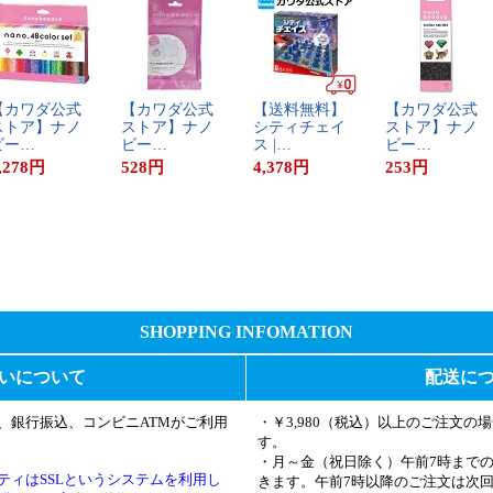
​カ​ワ​ダ​公​式​
【​カ​ワ​ダ​公​式​
【​送​料​無​料​】​
【​カ​ワ​ダ​公​式​
​ト​ア​】​ナ​ノ​
ス​ト​ア​】​ナ​ノ​
シ​テ​ィ​チ​ェ​イ​
ス​ト​ア​】​ナ​ノ​
​ー​…
ビ​ー​…
ス​ ​|​…
ビ​ー​…
,278
円
528
円
4,378
円
253
円
SHOPPING INFOMATION
いについて
配送に
、銀行振込、コンビニATMがご利用
・￥3,980（税込）以上のご注文
す。
・月～金（祝日除く）午前7時まで
ティはSSLというシステムを利用し
きます。午前7時以降のご注文は次回