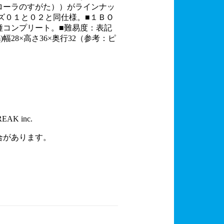
ローラのすがた））がラインナッ
ズ０１と０２と同仕様。■１ＢＯ
種コンプリート。■難易度：表記
28×高さ36×奥行32（参考：ピ
REAK inc.
合があります。