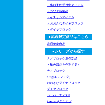
・事前予約受付中アイテム
・カワダ新製品
・イチオシアイテム
・おおきなダイヤブロック
・ダイヤブロック
●流通限定商品はこちら
流通限定商品
●シリーズから探す
ナノブロック単色部品
・単色部品を色別で探す
ナノブロック
n-fig(エヌフィグ)
おおきなダイヤブロック
ダイヤブロック
ペーパーナノ360
kumitera(クミテラ)