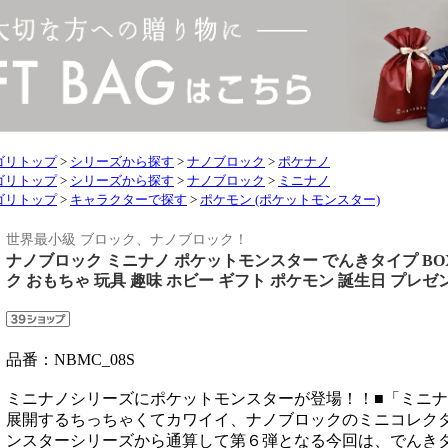
ゴリトップ
>
シリーズから探す
>
ナノブロック
>
ポケナノ
ゴリトップ
>
シリーズから探す
>
ナノブロック
>
ミニナノ
ゴリトップ
>
キャラクターで探す
>
ポケモン (ポケットモンスター)
世界最小級 ブロック、ナノブロック！
ナノブロック ミニナノ ポケットモンスター でんきタイプ BOX| グ
ク おもちゃ 玩具 趣味 ホビー ギフト ポケモン 誕生日 プレゼ
品番：NBMC_08S
ミニナノシリーズにポケットモンスターが登場！！■「ミニ
展開するちっちゃくてカワイイ、ナノブロックのミニコレク
ンスターシリーズから通算して第６弾となる今回は、でんき