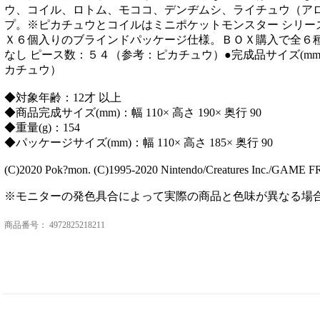
ウ、コイル、ロトム、モココ、デンヂムシ、ライチュウ（ア
プ。※ピカチュウとコイルはミニポケットモンスター シリー
Ｘ６個入りのブラインドパッケージ仕様。ＢＯＸ購入で全６
なし ピース数：５４（参考：ピカチュウ）●完成品サイズ(mm)幅
カチュウ）
◆対象年齢：12才 以上
◆商品完成サイズ(mm)：幅 110× 高さ 190× 奥行 90
◆重量(g)：154
◆パッケージサイズ(mm)：幅 110× 高さ 185× 奥行 90
(C)2020 Pok?mon. (C)1995-2020 Nintendo/Creatures Inc./GAME F
※モニターの発色具合によって実際の商品と色味が異なる場
商品番号：
4972825218211